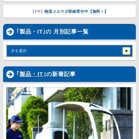
【PR】
物流メルマガ登録受付中【無料！】
｢製品・IT｣の 月別記事一覧
月を選択
｢
製品・IT
｣の新着記事