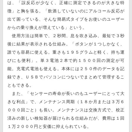
は、「誤反応が少なく、正確に測定できるのが大きな特
徴」と胸を張る。「飲酒していないのにアルコール反応が
出て困っている、そんな簡易式タイプをお使いのユーザー
からの乗り換えが増えている」という。
使用方法は簡単で、２秒間、息を吹き込み、最短で３秒
後に結果が表示される仕組み。「ボタンが１つしかなく、
誰でも容易に使える。重さも１９５グラムと軽く、持ち運
びにも便利」。単３電池２本で約１５００回の測定が可
能。充電式電池も使える。本体には２５０件のデータを記
録でき、ＵＳＢでパソコンにつないでまとめて管理するこ
ともできる。
また、「センサーの寿命が長いのもユーザーにとって大
きな利点」で、メンテナンス周期（１８か月または３万６
０００回ごと）も長い。メンテナンスは交換方式で、校正
済みの新しい検知器が届けられる仕組みだが、費用は１回
１万２０００円と安価に抑えられている。