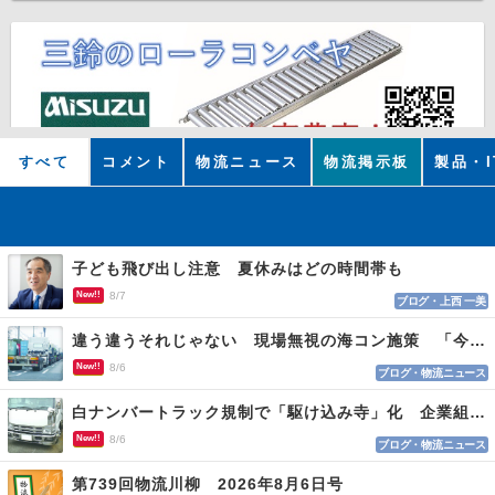
すべて
コメント
物流ニュース
物流掲示板
製品・I
子ども飛び出し注意 夏休みはどの時間帯も
New!!
8/7
ブログ・上西 一美
違う違うそれじゃない 現場無視の海コン施策 「今でも平均２～３時間は待つ」
New!!
8/6
ブログ・物流ニュース
白ナンバートラック規制で「駆け込み寺」化 企業組合が入会基準を見直しへ
New!!
8/6
ブログ・物流ニュース
第739回物流川柳 2026年8月6日号