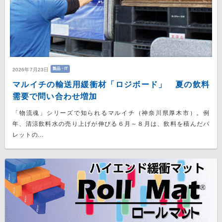
製品・IT
2026年7月23日
マルイチの輸送用緩衝材「ロジボード」 夏の飲料
需要で問い合わせ増加
「物流魂」シリーズで知られるマルイチ（神奈川県厚木市）。例
年、清涼飲料水の売り上げが伸びる６月～８月は、飲料を積んだパ
レットの...