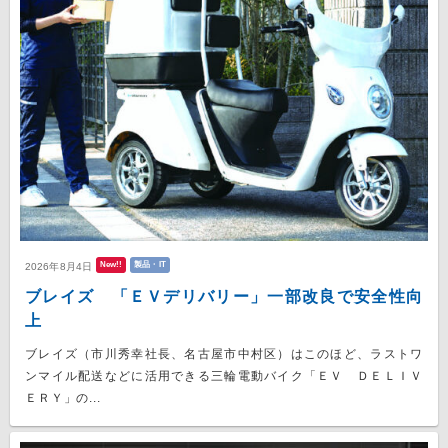
New!!
製品・IT
2026年8月4日
ブレイズ 「ＥＶデリバリー」一部改良で安全性向
上
ブレイズ（市川秀幸社長、名古屋市中村区）はこのほど、ラストワ
ンマイル配送などに活用できる三輪電動バイク「ＥＶ ＤＥＬＩＶ
ＥＲＹ」の...