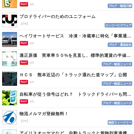
New!!
8/6
ブログ・物流川柳
プロドライバーのためのユニフォーム
【PR】
カンコービズウェア
ヘイワオートサービス 冷凍・冷蔵車に特化「事業通じ貢献目指す」
New!!
8/6
ブログ・運送会社
適正原価 実車率５０%を見直し、標準的運賃の半値の恐れも
New!!
8/5
ブログ・物流ニュース
ＨＣＳ 熊本近辺の「トラック通れた道マップ」公開
New!!
8/5
ブログ・物流ニュース
自転車が従う信号はどれ？ トラックドライバーも問われる認識
New!!
8/5
ブログ・物流ニュース
物流メルマガ登録無料！
【PR】
物流ウィークリー
アイリスオーヤマなど 自動トラックと貨物列車連携