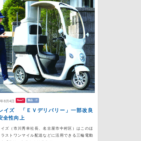
New!!
製品・IT
6年8月4日
レイズ 「ＥＶデリバリー」一部改良
安全性向上
レイズ（市川秀幸社長、名古屋市中村区）はこのほ
、ラストワンマイル配送などに活用できる三輪電動