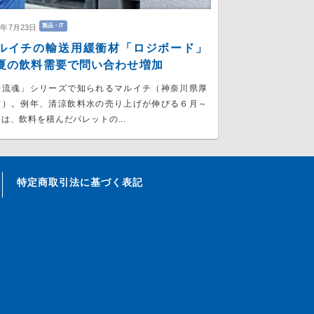
製品・IT
6年7月23日
ルイチの輸送用緩衝材「ロジボード」
の飲料需要で問い合わせ増加
物流魂」シリーズで知られるマルイチ（神奈川県厚
市）。例年、清涼飲料水の売り上げが伸びる６月～
は、飲料を積んだパレットの...
特定商取引法に基づく表記