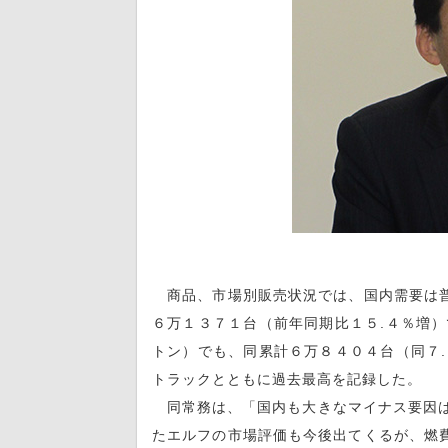
商品、市場別販売状況では、国内需要は普
６万１３７１台（前年同期比１５.４％増）
トン）でも、同累計６万８４０４台（同７.
トラックとともに過去最高を記録した。
同常務は、「国内も大きなマイナス要因は
たエルフの市場評価も今後出てくるが、燃