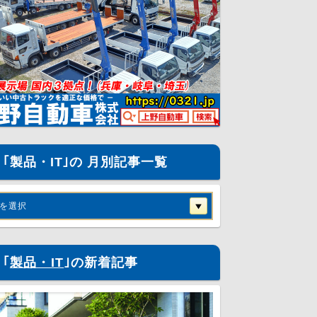
｢製品・IT｣の 月別記事一覧
を選択
｢
製品・IT
｣の新着記事