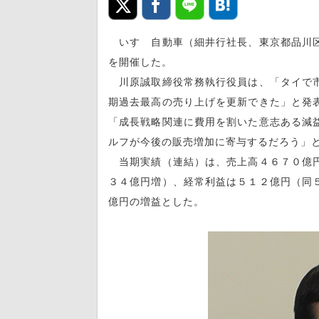
いすゞ自動車（細井行社長、東京都品川区
を開催した。
川原誠取締役常務執行役員は、「タイで市
期過去最高の売り上げを更新できた」と発
「成長戦略関連に費用を割いた意志ある減
ルフが今後の販売増加に寄与するだろう」
当期実績（連結）は、売上高４６７０億円
３４億円増）、経常利益は５１２億円（同
億円の増益とした。