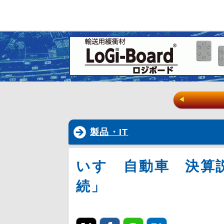
◀
製品・IT
いすゞ自動車 決算
続」