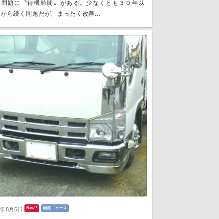
い問題に〝待機時間〟がある。少なくとも３０年以
から続く問題だが、まったく改善...
New!!
物流ニュース
6年8月6日