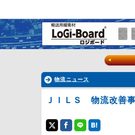
◀
物流ニュース
ＪＩＬＳ 物流改善