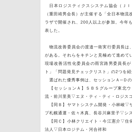
日本ロジスティクスシステム協会（ＪＩ
（重田靖男会長）が主催する「全日本物流改
ラザで開催され、200人以上が参加。今年
表した。
物流改善委員会の渡邉一衛実行委員長は、
がある。それらをキチンと見極めて進めて
現場改善活性化委員会の雨宮路男委員長が
ト」「問題発見チェックリスト」の2つを
選ばれた優秀事例は、セッションＡ─Ｄの
【セッションＡ】ＳＢＳグループ東北ウ
流・前川里美▽エヌ・ティ・ティ・ロジス
【同Ｂ】ヤマトシステム開発・小林峻▽サ
プ札幌通運・佐々木真、長谷川麻里子▽シ
【同Ｃ】小林クリエイト・今江憲介▽住化
法人▽日本ロジテム・河合祥和