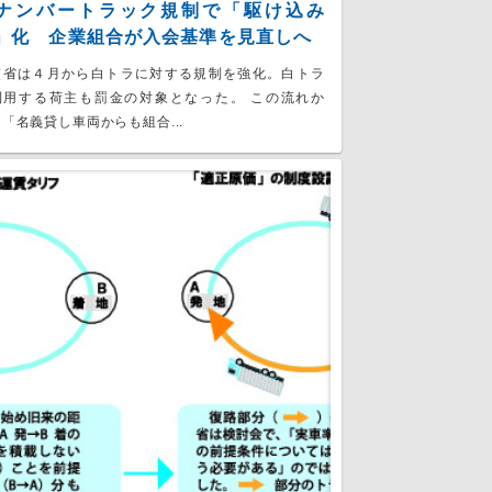
ナンバートラック規制で「駆け込み
」化 企業組合が入会基準を見直しへ
交省は４月から白トラに対する規制を強化。白トラ
利用する荷主も罰金の対象となった。 この流れか
「名義貸し車両からも組合...