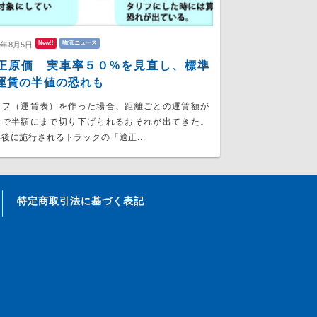
New!!
物流ニュース
6年8月5日
正原価 実車率５０%を見直し、標準
運賃の半値の恐れも
リフ（運賃表）を作った場合、距離ごとの運賃額が
大で半額にまで切り下げられるおそれが出てきた。
後に施行されるトラックの「適正...
特定商取引法に基づく表記