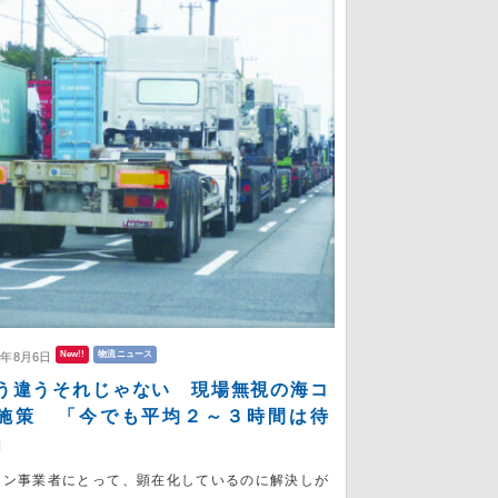
New!!
物流ニュース
6年8月6日
う違うそれじゃない 現場無視の海コ
施策 「今でも平均２～３時間は待
」
コン事業者にとって、顕在化しているのに解決しが