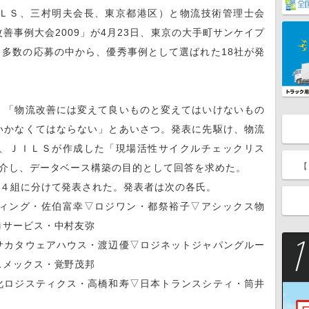
ＬＳ、三村明夫会長、東京都港区）と物流技術管理士会
善事例大会2009」が4月23日、東京の大手町サンケイプ
も多数の応募の中から、優秀事例として選ばれた18社が発
「物流改善には変えて良いものと変えてはいけないもの
いかなくてはならない」とあいさつ。発表に先駆け、物流
、ＪＩＬＳが作成した「現場活性サイクルチェックリス
【
紹介し、データベース構築の目的として回答を求めた。
４組に分けて発表された。発表者は次の各氏。
ィング・佐伯富幸▽ロジワン・都祭裕子▽アシックス物
コサービス・中村友弥
カタウェアハウス・渡辺優▽ロジネットジャパングルー
スメックス・覚野茂邦
ロジスティクス・高橋和寿▽日本トランスシティ・筒井