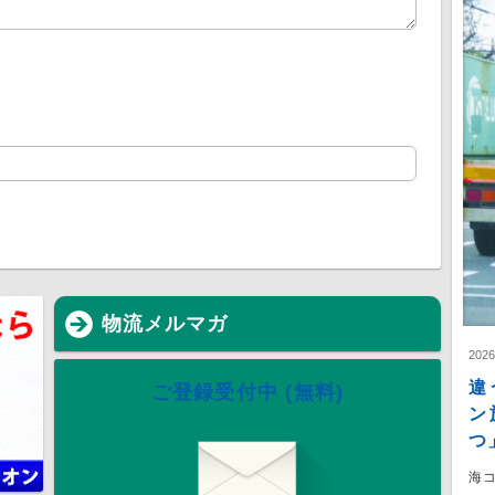
物流メルマガ
202
違
ご登録受付中 (無料)
ン
つ
海