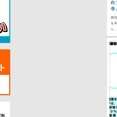
白
寺
国
を
ら、