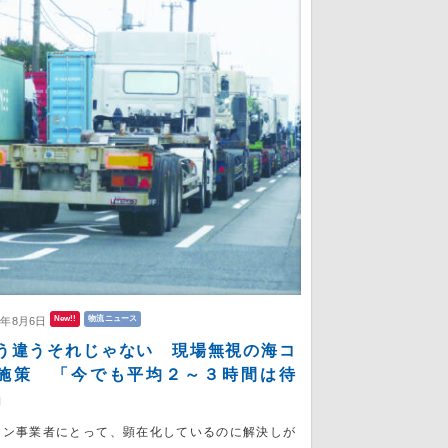
New!!
物流ニュース
6年8月6日
う違うそれじゃない 現場無視の海コ
施策 「今でも平均２～３時間は待
」
コン事業者にとって、顕在化しているのに解決しが