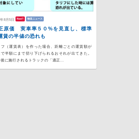
New!!
物流ニュース
6年8月5日
正原価 実車率５０%を見直し、標準
運賃の半値の恐れも
リフ（運賃表）を作った場合、距離ごとの運賃額が
大で半額にまで切り下げられるおそれが出てきた。
後に施行されるトラックの「適正...