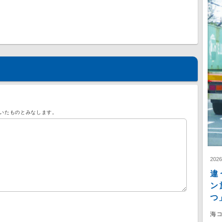
いたものとみなします。
202
違
ン
つ
海