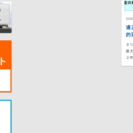
202
適
的
タ
最
２年