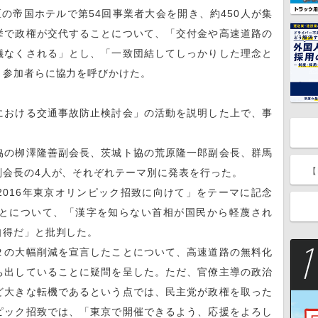
帝国ホテルで第54回事業者大会を開き、約450人が集
挙で政権が交代することについて、「交付金や高速道路の
儀なくされる」とし、「一致団結してしっかりした理念と
、参加者らに協力を呼びかけた。
おける交通事故防止検討会」の活動を説明した上で、事
の栁澤隆善副会長、茨城ト協の荒原隆一郎副会長、群馬
【
副会長の4人が、それぞれテーマ別に発表を行った。
016年東京オリンピック招致に向けて」をテーマに記念
とについて、「漢字を知らない首相が国民から軽蔑され
自得だ」と批判した。
の大幅削減を宣言したことについて、高速道路の無料化
ち出していることに疑問を呈した。ただ、官僚主導の政治
ど大きな転機であるという点では、民主党が政権を取った
ピック招致では、「東京で開催できるよう、応援をよろし