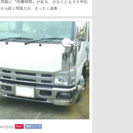
い問題に〝待機時間〟がある。少なくとも３０年以
から続く問題だが、まったく改善...
New!!
物流ニュース
6年8月6日