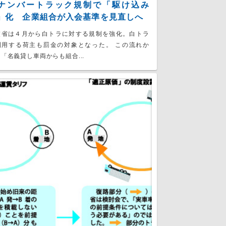
ナンバートラック規制で「駆け込み
」化 企業組合が入会基準を見直しへ
交省は４月から白トラに対する規制を強化。白トラ
利用する荷主も罰金の対象となった。 この流れか
「名義貸し車両からも組合...