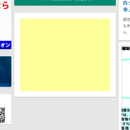
白
寺
国
を
ら、