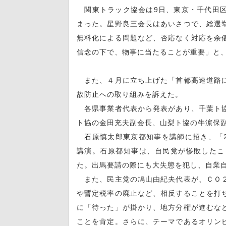
関東トラック協会は9日、東京・千代田区の
まった。星野良三会長はあいさつで、総選
無料化による問題など、否応なく対応を余
信念の下で、物事に当たることが重要」と
また、４月に立ち上げた「首都高速道路に
故防止への取り組みを訴えた。
各県事業者代表から発表があり、千葉ト協
ト協の金田充夫副会長、山梨ト協の牛濵保
石原慎太郎東京都知事を講師に招き、「2
講演。石原都知事は、自民党が惨敗したこ
た。出馬要請の際にも大失態を犯し、自業
また、民主党の鳩山由紀夫代表が、ＣＯ２
や暫定税率の廃止など、相反することを打
に「待った」が掛かり、地方分権が進むな
ことを肯定。さらに、テーマであるオリン