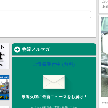
た
上前
物流メルマガ
ご登録受付中 (無料)
毎週火曜に最新ニュースをお届け!!
202
≫ メルマガ配信先の変更・解除はこちら