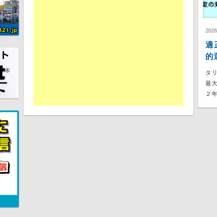
202
適
的
タ
最
２年