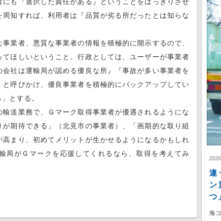
者にも『選択した責任がある』ということをはっきりさせ
を周知すれば、利用者は『品質が劣る所だったとは知らな
。
事業者、悪質な事業者の情報を積極的に開示するので、
ってほしいということ。行政としては、ユーザーが事業者
の会社は運輸局が認める優良な所』『事故が多い事業者を
』と呼びかけ、優良事業者を積極的にバックアップしてい
る」とする。
輸送業務で、Ｇマーク取得事業者が優遇されるようにな
りが期待できる」（北見市の事業者）、「画期的な取り組
が高まり、初めてメリットが生かせるようになるかもしれ
輸局がＧマークを応援してくれるなら、取得を考えてみ
202
違
ン
つ
海