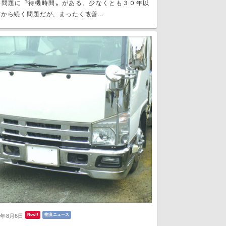
い問題に〝待機時間〟がある。少なくとも３０年以
から続く問題だが、まったく改善...
New!!
物流ニュース
6年8月6日