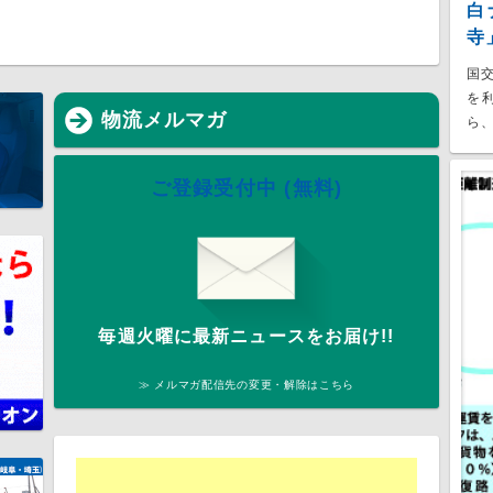
白
寺
国
を
物流メルマガ
ら、
ご登録受付中 (無料)
毎週火曜に最新ニュースをお届け!!
≫ メルマガ配信先の変更・解除はこちら