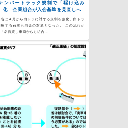
ナンバートラック規制で「駆け込み
」化 企業組合が入会基準を見直しへ
交省は４月から白トラに対する規制を強化。白トラ
利用する荷主も罰金の対象となった。 この流れか
「名義貸し車両からも組合...