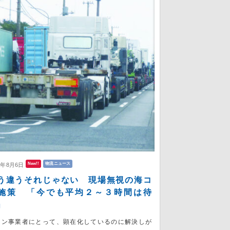
New!!
物流ニュース
6年8月6日
う違うそれじゃない 現場無視の海コ
施策 「今でも平均２～３時間は待
」
コン事業者にとって、顕在化しているのに解決しが