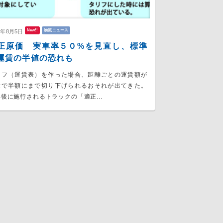
New!!
物流ニュース
6年8月5日
正原価 実車率５０%を見直し、標準
運賃の半値の恐れも
リフ（運賃表）を作った場合、距離ごとの運賃額が
大で半額にまで切り下げられるおそれが出てきた。
後に施行されるトラックの「適正...