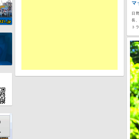
マ
日
長
トラ