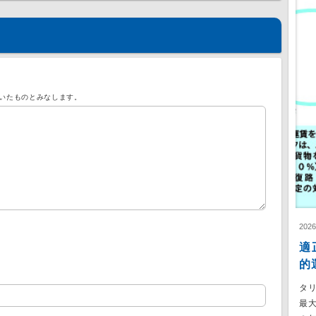
いたものとみなします。
202
適
的
タ
最