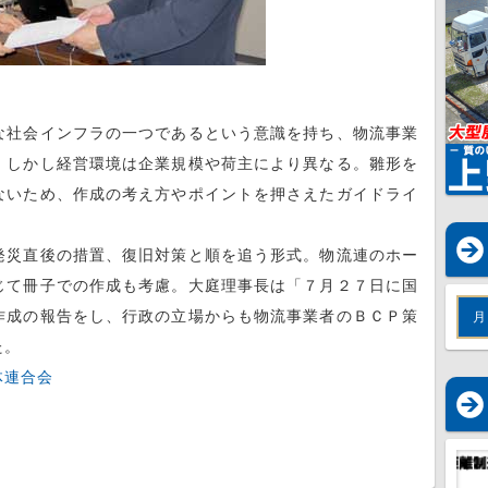
社会インフラの一つであるという意識を持ち、物流事業
。しかし経営環境は企業規模や荷主により異なる。雛形を
ないため、作成の考え方やポイントを押さえたガイドライ
災直後の措置、復旧対策と順を追う形式。物流連のホー
じて冊子での作成も考慮。大庭理事長は「７月２７日に国
作成の報告をし、行政の立場からも物流事業者のＢＣＰ策
月
た。
体連合会