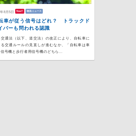
New!!
物流ニュース
6年8月5日
転車が従う信号はどれ？ トラックド
イバーも問われる認識
路交通法（以下、道交法）の改正により、自転車に
する交通ルールの見直しが進むなか、「自転車は車
信号機と歩行者用信号機のどちら...