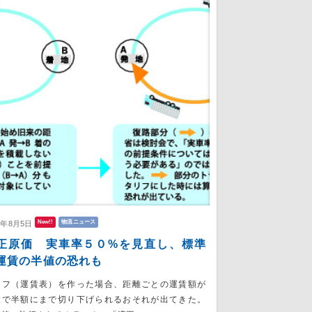
New!!
物流ニュース
6年8月5日
正原価 実車率５０%を見直し、標準
運賃の半値の恐れも
リフ（運賃表）を作った場合、距離ごとの運賃額が
大で半額にまで切り下げられるおそれが出てきた。