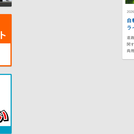
202
自
ラ
道
関
両用