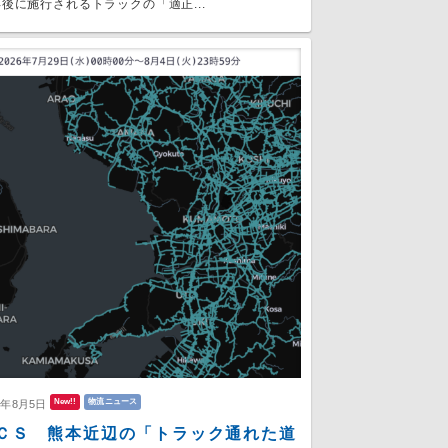
後に施行されるトラックの「適正...
New!!
物流ニュース
6年8月5日
ＣＳ 熊本近辺の「トラック通れた道