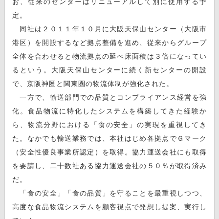
お、従来のセンターはリニューアルして別に使用する予
定。
同社は２０１１年１０月に大阪天保山センター（大阪市
港区）を開設するなど拠点整備を進め、従来からグループ
全体を合わせると物流拠点の延べ床面積は３倍になってい
るという。大阪天保山センターに続く新センターの開設
で、京阪神圏と関東圏の物流体制が強化された。
一方で、輸送部門での品質とコンプライアンス経営を強
化。食品物流に特化したシステムを構築してきた経験か
ら、物流分野における「食の安全」の実現を重視してき
た。なかでも輸送業務では、本社はじめ各拠点でＧマーク
（安全性優良事業所認定）を取得。協力運送会社にも取得
を要請し、二十数社ある協力運送会社の５０％が取得済み
だ。
「食の安全」「食の品質」を守ることを最重視しつつ、
高度な食品物流システムを顧客視点で発想し提案、実行し