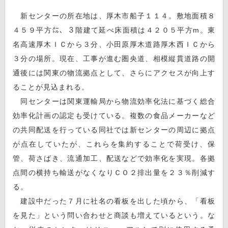
新センターの所在地は、厚木市船子１１４。敷地面積８
４５９平方㍍、３階建て延べ床面積は４２０５平方m。東
名高速厚木ＩＣから３分、小田原厚木道路厚木西ＩＣから
３分の場所。現在、工事が進む圏央道、相模縦貫道路の開
通後には関東の物流拠点として、さらにアクセスが向上す
ることが見込まれる。
同センターは関東運輸局から物流効率化法に基づく総合
効率化計画の認定も受けている。複数の食品メーカーなど
の共同配送を行っている同社では新センターの周辺に拠点
が点在していたが、これらを集約することで荷受け、保
管、荷さばき、流通加工、配送などで効率化を実現。各拠
点間の横持ち輸送がなくなりＣＯ２排出量を２３％削減す
る。
建設中だった７月に社名の看板を出した頃から、「看板
を見た」という問い合わせと商談も増えているという。な