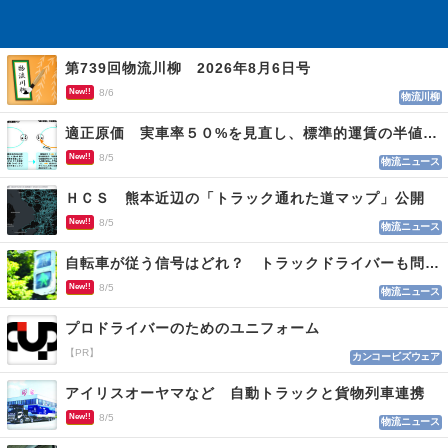
第739回物流川柳 2026年8月6日号
New!!
8/6
物流川柳
適正原価 実車率５０%を見直し、標準的運賃の半値の恐れも
New!!
8/5
物流ニュース
ＨＣＳ 熊本近辺の「トラック通れた道マップ」公開
New!!
8/5
物流ニュース
自転車が従う信号はどれ？ トラックドライバーも問われる認識
New!!
8/5
物流ニュース
プロドライバーのためのユニフォーム
【PR】
カンコービズウェア
アイリスオーヤマなど 自動トラックと貨物列車連携
New!!
8/5
物流ニュース