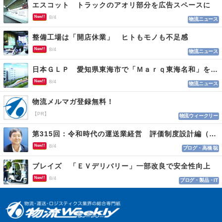
エスコット トラックのアオリ部分を広告スペースに
New!!
8/4
物流ニュース
整備工場は「開店休業」 ヒトもモノも不足感
New!!
8/4
物流ニュース
日本ＧＬＰ 愛知県東海市で「Ｍａｒｑ東海名和」を開発
New!!
8/4
物流ニュース
物流メルマガ登録無料！
【PR】
物流ウィークリー
第315回：令和時代の運送業経営 評価制度設計編（１１５）
New!!
8/4
ブログ・高橋 聡
ブレイズ 「ＥＶデリバリー」一部改良で安全性向上
New!!
8/4
ブログ・製品・IT