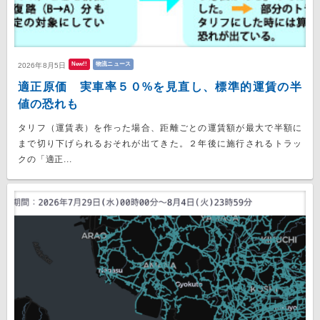
New!!
物流ニュース
2026年8月5日
適正原価 実車率５０%を見直し、標準的運賃の半
値の恐れも
タリフ（運賃表）を作った場合、距離ごとの運賃額が最大で半額に
まで切り下げられるおそれが出てきた。２年後に施行されるトラッ
クの「適正...