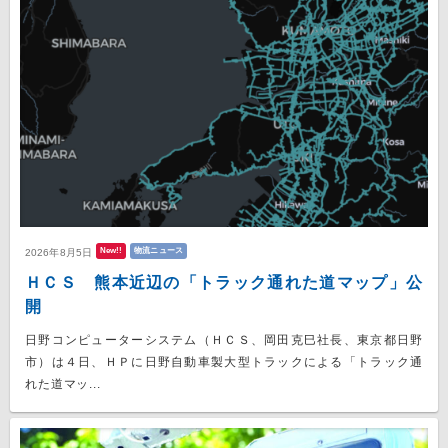
New!!
物流ニュース
2026年8月5日
ＨＣＳ 熊本近辺の「トラック通れた道マップ」公
開
日野コンピューターシステム（ＨＣＳ、岡田克巳社長、東京都日野
市）は４日、ＨＰに日野自動車製大型トラックによる「トラック通
れた道マッ...