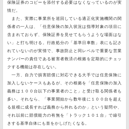
保険証券のコピーを添付する必要はなくなっているのが実
情だ。
また、実際に事業所を巡回している適正化実施機関の関
係者の一人は、「任意保険の加入状況は指導対象の項目に
含まれておらず、保険証券を見せてもらうような場面はな
い」と打ち明ける。行政処分の「基準日車数」表にも記さ
れていないのが実情で、事故防止と同レベルで重要な営業
ナンバーの責任である被害者救済の根拠を定期的にチェッ
クする機能は存在しない。
一方、自力で損害賠償に対応できる大手では任意保険に
加入しないケースもあるが、その根拠を「任意保険の加入
義務は１００台以下の事業者のこと」と受け取る関係者も
多い。それなら、「事業開始から数年後に１００台を超え
る規模に成長すれば義務から外れるのか」という疑問や、
それ以前に賠償能力の有無を「トラック１０１台」で線引
きする基準自体にも首をかしげたくなる。