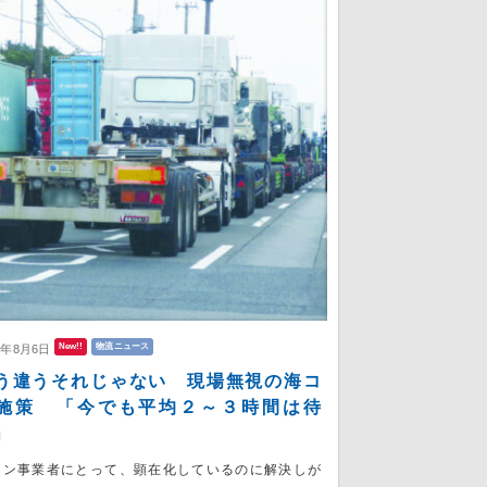
New!!
物流ニュース
6年8月6日
う違うそれじゃない 現場無視の海コ
施策 「今でも平均２～３時間は待
」
コン事業者にとって、顕在化しているのに解決しが