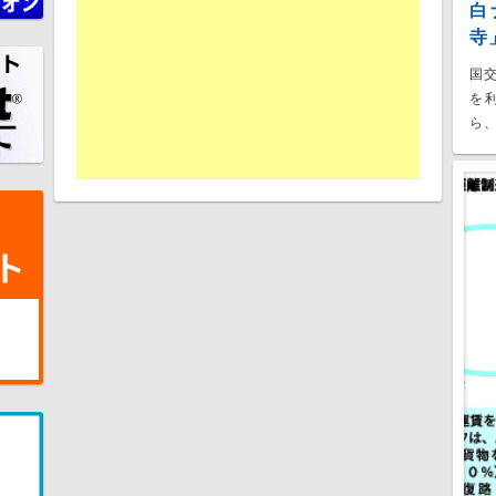
白
寺
国
を
ら、