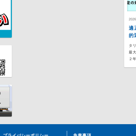
202
適
的
タ
最
２年
プライバシーポリシー
免責事項