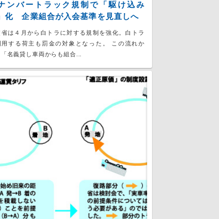
ナンバートラック規制で「駆け込み
」化 企業組合が入会基準を見直しへ
交省は４月から白トラに対する規制を強化。白トラ
利用する荷主も罰金の対象となった。 この流れか
「名義貸し車両からも組合...