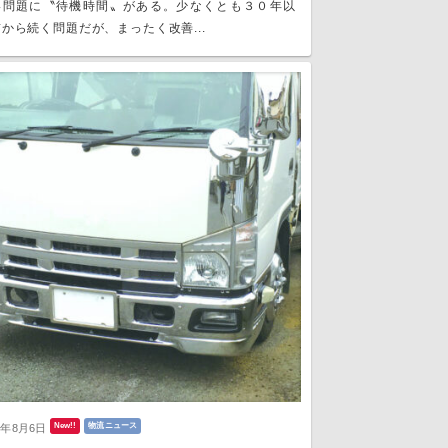
い問題に〝待機時間〟がある。少なくとも３０年以
から続く問題だが、まったく改善...
New!!
物流ニュース
6年8月6日