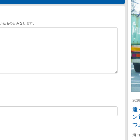
いたものとみなします。
202
違
ン
つ
海