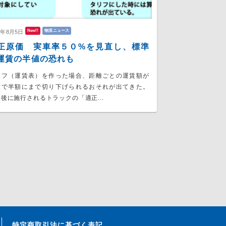
New!!
物流ニュース
6年8月5日
正原価 実車率５０%を見直し、標準
運賃の半値の恐れも
リフ（運賃表）を作った場合、距離ごとの運賃額が
大で半額にまで切り下げられるおそれが出てきた。
後に施行されるトラックの「適正...
特定商取引法に基づく表記