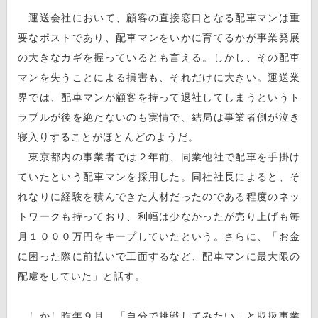
運送会社において、顧客の直接窓口となる配車マンは重
要なポストであり、配車マンをいかに育てるかが事業発展
の大きなカギを握っているとも言える。しかし、その配車
マンを失うことによる損害も、それだけに大きい。運送業
界では、配車マンが顧客を持って退社してしまうというト
ラブルが後を絶たないのも実情で、結局は事業者側が泣き
寝入りすることがほとんどのようだ。
東京都内の事業者では２年前、同業他社で配車を手掛け
ていたという配車マンを採用した。同社社長によると、そ
れなりに経験を積んできた人材だったのである程度のネッ
トワークも持っており、利幅は少なかったが売り上げも毎
月１０００万円をキープしていたという。さらに、「お金
に困った際に前払いで工面するなど、配車マンに最大限の
配慮をしていた」と話す。
しかし昨年９月、「自分で挑戦してみたい」と取扱事業