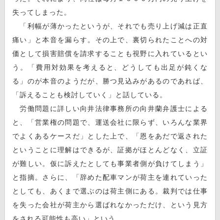
失ってしまった。
「利幅が薄かったというが、それでも売り上げ減は正直
痛い」と本音を漏らす。その上で、裏切られたことへの対
価として損害賠償を請求することも視野に入れているとい
う。「費用対効果を考えると、どうしても出足が鈍くな
る」のが本音のようだが、勝つ見込みがあるのであれば、
「訴えることも検討していく」と話している。
労働問題に詳しい向井法律事務所の向井蘭弁護士による
と、「営業権の問題で、運送会社に限らず、いろんな業界
でよくあるケースだ」とした上で、「恩をあだで返された
ということに理解はできるが、証拠がほとんどなく、立証
が難しい。仮に訴えたとしても事業者側が負けてしまう」
と指摘。さらに、「辞めた配車マンが荷主を連れていった
としても、あくまで選ぶのは荷主側にある。裁判では仕事
を失った会社が荷主から選ばれなかっただけ、という見方
をされる可能性も高い」という。