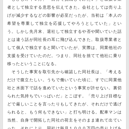
者として独立する意思を伝えてきた。会社としては売り上
げが減少するなどの影響が必至だったが、当初は「本人の
希望を尊重して独立を応援してやろうとしていた」とい
う。しかし先月末、退社して独立するや否や聞いていた話
とは違う話が同社長の耳に飛び込んできた。取扱専業者と
して個人で独立すると聞いていたが、実際は、同業他社の
支援を受けていたのだ。つまり、同社を捨てて他社に乗り
移ったということになる。
そうした事実を取引先から確認した同社長は、「考える
だけで腹立たしい。うちで働いていた頃に、すでに同業他
社と水面下で話を進めていたという事実が許せない。裏切
られた気持ちでいっぱいだ」とこぼす。「売り上げ目標な
どで厳しいことを言ったりもしてきたが、それだけで逃げ
られると、もう何もできない」と打ち明ける。配車マンは
当然、自身で開拓した同社の荷主をそのまま連れて出てい
った。それにより、同社は毎月１０００万円の売り上げを