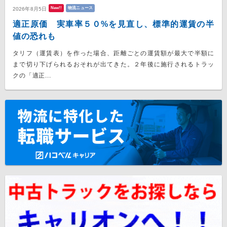
New!!
物流ニュース
2026年8月5日
適正原価 実車率５０%を見直し、標準的運賃の半
値の恐れも
タリフ（運賃表）を作った場合、距離ごとの運賃額が最大で半額に
まで切り下げられるおそれが出てきた。２年後に施行されるトラッ
クの「適正...