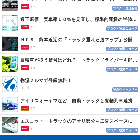
New!!
8/6
ブログ・運送会社
適正原価 実車率５０%を見直し、標準的運賃の半値の恐れも
New!!
8/5
ブログ・物流ニュース
ＨＣＳ 熊本近辺の「トラック通れた道マップ」公開
New!!
8/5
ブログ・物流ニュース
自転車が従う信号はどれ？ トラックドライバーも問われる認識
New!!
8/5
ブログ・物流ニュース
物流メルマガ登録無料！
【PR】
物流ウィークリー
アイリスオーヤマなど 自動トラックと貨物列車連携
New!!
8/5
ブログ・物流ニュース
エスコット トラックのアオリ部分を広告スペースに
New!!
8/4
ブログ・物流ニュース