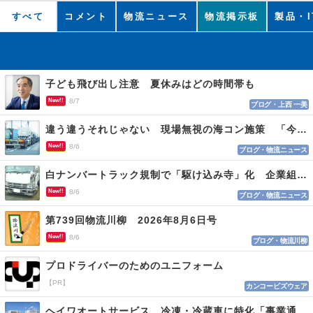
すべて
コメント
物流ニュース
物流掲示板
製品・I
子ども飛び出し注意 夏休みはどの時間帯も
New!!
8/7
ブログ・上西 一美
違う違うそれじゃない 現場無視の海コン施策 「今でも平均２～３時間は待つ」
New!!
8/6
ブログ・物流ニュース
白ナンバートラック規制で「駆け込み寺」化 企業組合が入会基準を見直しへ
New!!
8/6
ブログ・物流ニュース
第739回物流川柳 2026年8月6日号
New!!
8/6
ブログ・物流川柳
プロドライバーのためのユニフォーム
【PR】
カンコービズウェア
ヘイワオートサービス 冷凍・冷蔵車に特化「事業通じ貢献目指す」