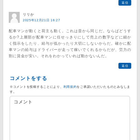
返信
リリか
2025年12月21日 16:27
配車マンが動くと荷主も動く。これは昔から同じだ。ならばどうす
るか?上層部が配車マンに任せっきりにして売上の数字などに細か
く指示をしたり、給与が低かったり大切にしないからだ。確かに配
車マンの給与はドライバーが走って稼いでくれるからだが、労力の
割に賃金が安い。それをわかっていれば動かないんだ。
返信
コメントをする
※コメントを投稿することにより、
利用規約
をご承諾いただいたものとみなしま
す。