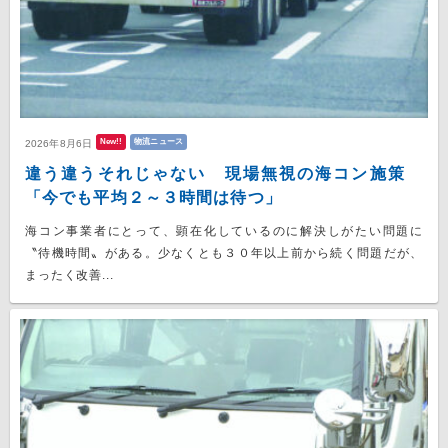
New!!
物流ニュース
2026年8月6日
違う違うそれじゃない 現場無視の海コン施策
「今でも平均２～３時間は待つ」
海コン事業者にとって、顕在化しているのに解決しがたい問題に
〝待機時間〟がある。少なくとも３０年以上前から続く問題だが、
まったく改善...