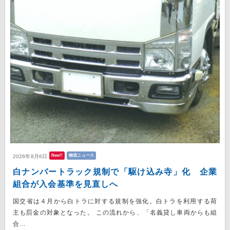
New!!
物流ニュース
2026年8月6日
白ナンバートラック規制で「駆け込み寺」化 企業
組合が入会基準を見直しへ
国交省は４月から白トラに対する規制を強化。白トラを利用する荷
主も罰金の対象となった。 この流れから、「名義貸し車両からも組
合...