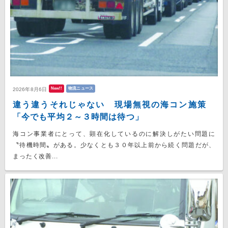
New!!
物流ニュース
2026年8月6日
違う違うそれじゃない 現場無視の海コン施策
「今でも平均２～３時間は待つ」
海コン事業者にとって、顕在化しているのに解決しがたい問題に
〝待機時間〟がある。少なくとも３０年以上前から続く問題だが、
まったく改善...