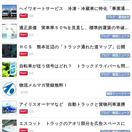
ヘイワオートサービス 冷凍・冷蔵車に特化「事業通じ貢献目指す」
New!!
8/6
ブログ・運送会社
適正原価 実車率５０%を見直し、標準的運賃の半値の恐れも
New!!
8/5
ブログ・物流ニュース
ＨＣＳ 熊本近辺の「トラック通れた道マップ」公開
New!!
8/5
ブログ・物流ニュース
自転車が従う信号はどれ？ トラックドライバーも問われる認識
New!!
8/5
ブログ・物流ニュース
物流メルマガ登録無料！
【PR】
物流ウィークリー
アイリスオーヤマなど 自動トラックと貨物列車連携
New!!
8/5
ブログ・物流ニュース
エスコット トラックのアオリ部分を広告スペースに
New!!
8/4
ブログ・物流ニュース