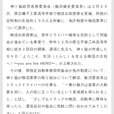
神ト協経営改善委員会（飯沼健史委員長）は２月２３
日、県立磯子工業高等学校で物流出前授業を実施。同校の
定時制の生徒約１５０人を対象に、免許制度や物流業界に
ついて講演した。
物流出前授業は、若年ドライバー確保を目的として同協
会が進めている事業で、昨年１２月の県立平塚工科高等学
校に続き２回目の開催。講演に先立ち、神ト協が作成した
ＤＶＤ「ようこそ、生活（くらし）を支える物流の主役
へ！〜you are the HERO〜」が上映された。
その後、県指定自動車教習所協会が免許制度について、
神ト協が物流業界の取り組みについて解説。飯沼委員長は
トラックドライバーの仕事を、「一番の魅力は産業の大動
脈を担い、人の役に立っているという達成感を得られるこ
と」と話し、「少しでもトラックや物流、自動車に興味を
持ったら、運送会社や協会に気軽に問い合わせてみてくだ
さい」と語りかけた。