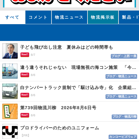
すべて
コメント
物流ニュース
物流掲示板
製品・I
子ども飛び出し注意 夏休みはどの時間帯も
New!!
8/7
ブログ・上西 一美
違う違うそれじゃない 現場無視の海コン施策 「今でも平均２～３時間は待つ」
New!!
8/6
ブログ・物流ニュース
白ナンバートラック規制で「駆け込み寺」化 企業組合が入会基準を見直しへ
New!!
8/6
ブログ・物流ニュース
第739回物流川柳 2026年8月6日号
New!!
8/6
ブログ・物流川柳
プロドライバーのためのユニフォーム
【PR】
カンコービズウェア