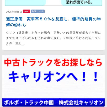
New!!
物流ニュース
2026年8月5日
適正原価 実車率５０%を見直し、標準的運賃の半
値の恐れも
タリフ（運賃表）を作った場合、距離ごとの運賃額が最大で半額に
まで切り下げられるおそれが出てきた。２年後に施行されるトラッ
クの「適正...