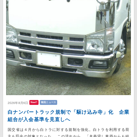
New!!
物流ニュース
2026年8月6日
白ナンバートラック規制で「駆け込み寺」化 企業
組合が入会基準を見直しへ
国交省は４月から白トラに対する規制を強化。白トラを利用する荷
主も罰金の対象となった。 この流れから、「名義貸し車両からも組