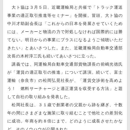
大ト協は３月５日、近畿運輸局と共催で「トラック運送
事業の適正取引推進等セミナー」を開催。冒頭、大ト協の
中川才助副会長は「これからの日本を発展させていくため
には、メーカーと物流の力で対処しなければ国際的には勝
てない。明日からの事業にプラスになるようご傾聴いただ
きたい」とあいさつした。また、近畿運輸局自動車交通部
次長の木村淳三氏も続いてあいさつに立った。
講義では、同運輸局自動車交通部貨物課長の前嶋光徳氏
が「運賃の適正取引の推進」について講演。続いて、富士
運輸（奈良市）の松岡弘晃社長が、「運賃交渉術を高めよ
う！ 燃料サーチャージと適正運賃を収受する方法」と題
して自社の取り組みを発表した。
松岡社長は、３１歳で創業者の父親から跡を継ぎ、十数
年の間にさまざまな施策に取り組むことで他社との差別化
に成功。年商を約８倍にまで、どのように成長させたかな
ど、そのノウハウが公開された。