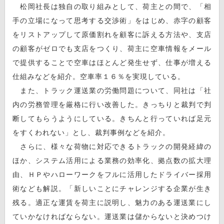
松岡社長は独自の取り組みとして、荷主との間で、「相
手の立場になって思考する交渉術」をはじめ、赤字の顧客
をリストアップして原価割れを顧客に訴える方法や、支店
の顧客がゼロでも支店をつくり、荷主に空車情報をメール
で提供することで空車はほとんど発生せず、仕事が増える
仕組みなどを紹介。空車率１６％を実現している。
また、トラック運送業の労働問題について、同社は「社
内の労務管理を厳格に行い改善した。きっちりと裁判で判
断してもらうようにしている。きちんと行っていれば足元
をすくわれない」とし、裁判事例などを紹介。
さらに、様々な荷物に対応できるトラックの開発経緯の
ほか、システム活用による業務の効率化、拠点数の拡大理
由、ＨＰやハローワークをフルに活用したドライバー採用
術なども解説。「新しいことにチャレンジする企業が生き
残る。適正な運賃を荷主に説明し、魅力のある運送業にし
ていかなければならない。運送業は儲からないと決めつけ