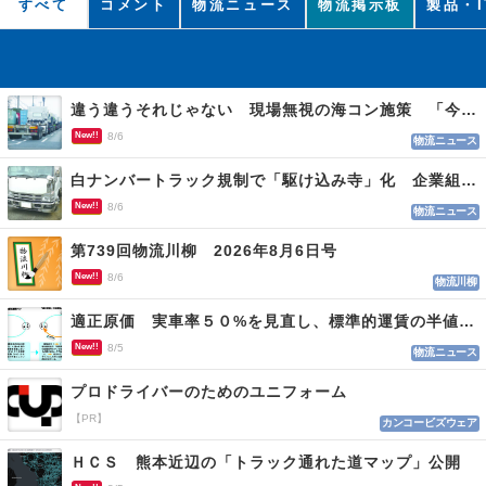
すべて
コメント
物流ニュース
物流掲示板
製品・I
違う違うそれじゃない 現場無視の海コン施策 「今でも平均２～３時間は待つ」
New!!
8/6
物流ニュース
白ナンバートラック規制で「駆け込み寺」化 企業組合が入会基準を見直しへ
New!!
8/6
物流ニュース
第739回物流川柳 2026年8月6日号
New!!
8/6
物流川柳
適正原価 実車率５０%を見直し、標準的運賃の半値の恐れも
New!!
8/5
物流ニュース
プロドライバーのためのユニフォーム
【PR】
カンコービズウェア
ＨＣＳ 熊本近辺の「トラック通れた道マップ」公開