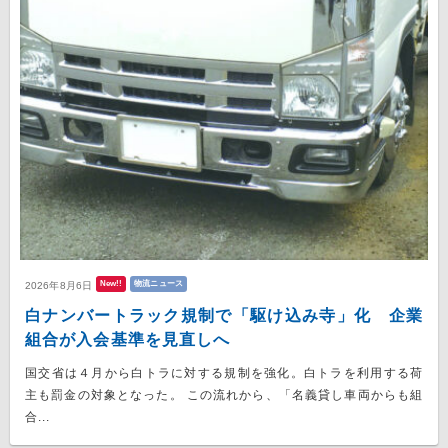
New!!
物流ニュース
2026年8月6日
白ナンバートラック規制で「駆け込み寺」化 企業
組合が入会基準を見直しへ
国交省は４月から白トラに対する規制を強化。白トラを利用する荷
主も罰金の対象となった。 この流れから、「名義貸し車両からも組
合...