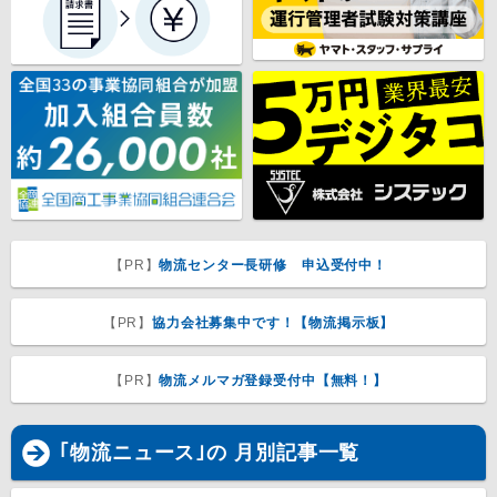
【PR】
物流センター長研修 申込受付中！
【PR】
協力会社募集中です！【物流掲示板】
【PR】
物流メルマガ登録受付中【無料！】
｢物流ニュース｣の 月別記事一覧