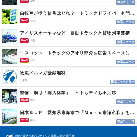
New!!
8/5
物流ニュース
自転車が従う信号はどれ？ トラックドライバーも問われる認識
New!!
8/5
物流ニュース
アイリスオーヤマなど 自動トラックと貨物列車連携
New!!
8/5
物流ニュース
エスコット トラックのアオリ部分を広告スペースに
New!!
8/4
物流ニュース
物流メルマガ登録無料！
【PR】
物流ウィークリー
整備工場は「開店休業」 ヒトもモノも不足感
New!!
8/4
物流ニュース
日本ＧＬＰ 愛知県東海市で「Ｍａｒｑ東海名和」を開発
New!!
8/4
物流ニュース