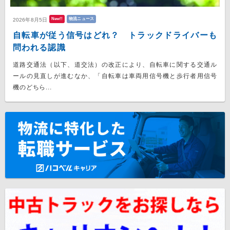
New!!
物流ニュース
2026年8月5日
自転車が従う信号はどれ？ トラックドライバーも
問われる認識
道路交通法（以下、道交法）の改正により、自転車に関する交通ル
ールの見直しが進むなか、「自転車は車両用信号機と歩行者用信号
機のどちら...