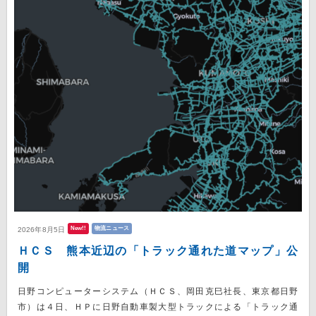
New!!
物流ニュース
2026年8月5日
ＨＣＳ 熊本近辺の「トラック通れた道マップ」公
開
日野コンピューターシステム（ＨＣＳ、岡田克巳社長、東京都日野
市）は４日、ＨＰに日野自動車製大型トラックによる「トラック通