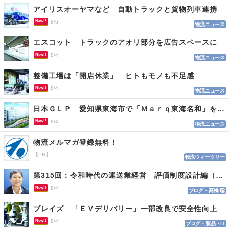
アイリスオーヤマなど 自動トラックと貨物列車連携
New!!
8/5
物流ニュース
エスコット トラックのアオリ部分を広告スペースに
New!!
8/4
物流ニュース
整備工場は「開店休業」 ヒトもモノも不足感
New!!
8/4
物流ニュース
日本ＧＬＰ 愛知県東海市で「Ｍａｒｑ東海名和」を開発
New!!
8/4
物流ニュース
物流メルマガ登録無料！
【PR】
物流ウィークリー
第315回：令和時代の運送業経営 評価制度設計編（１１５）
New!!
8/4
ブログ・高橋 聡
ブレイズ 「ＥＶデリバリー」一部改良で安全性向上
New!!
8/4
ブログ・製品・IT