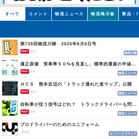
すべて
コメント
物流ニュース
物流掲示板
製品・I
第739回物流川柳 2026年8月6日号
New!!
8/6
物流川柳
適正原価 実車率５０%を見直し、標準的運賃の半値の恐れも
New!!
8/5
物流ニュース
ＨＣＳ 熊本近辺の「トラック通れた道マップ」公開
New!!
8/5
物流ニュース
自転車が従う信号はどれ？ トラックドライバーも問われる認識
New!!
8/5
物流ニュース
プロドライバーのためのユニフォーム
【PR】
カンコービズウェア