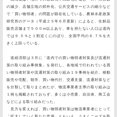
の減少、店舗立地の郊外化、公共交通サービスの縮小など
で「買い物弱者」の問題が顕在化している。農林水産政策
研究所のデータ（平成２５年６月更新）によると、生鮮品
販売店舗まで５００m以上あり、車を持たない人口は道内
では９.５％と１割近くにのぼり、全国平均の６.７％を大
きく上回っている。
道経済部は３月に「道内での買い物弱者対策及び流通対
策の取り組み事例集」を発行し、各地域で行われている買
い物弱者対策や流通対策の取り組み１９事例を紹介。移動
販売や宅配、朝市、買い物代行、交通支援、流通対策など
を分類して取りまとめたが、物流事業者主導の取り組みは
１例も掲載されておらず、多くは小売業、自治体、商工会
などによる取り組みだった。
見方を変えれば、買い物弱者対策は物流事業者にとって
「拡大していく新たな市場」ともいえ、うまくニーズを取