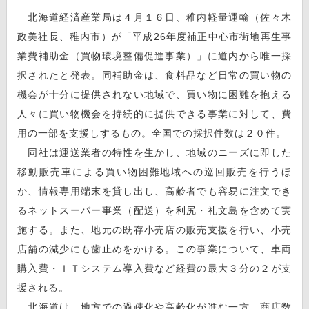
北海道経済産業局は４月１６日、稚内軽量運輸（佐々木
政美社長、稚内市）が「平成26年度補正中心市街地再生事
業費補助金（買物環境整備促進事業）」に道内から唯一採
択されたと発表。同補助金は、食料品など日常の買い物の
機会が十分に提供されない地域で、買い物に困難を抱える
人々に買い物機会を持続的に提供できる事業に対して、費
用の一部を支援しするもの。全国での採択件数は２０件。
同社は運送業者の特性を生かし、地域のニーズに即した
移動販売車による買い物困難地域への巡回販売を行うほ
か、情報専用端末を貸し出し、高齢者でも容易に注文でき
るネットスーパー事業（配送）を利尻・礼文島を含めて実
施する。また、地元の既存小売店の販売支援を行い、小売
店舗の減少にも歯止めをかける。この事業について、車両
購入費・ＩＴシステム導入費など経費の最大３分の２が支
援される。
北海道は、地方での過疎化や高齢化が進む一方、商店数