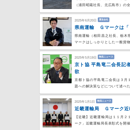
（浦田昭蔵社長、北広島市）の全
運送会社
2025年6月20日
県南運輸 Ｇマークは「
県南運輸（相田昌之社長、栃木
マークはしっかりとした一般貨
物流ニュース
2025年5月19日
京ト協 平島竜二会長記
欲
京都ト協の平島竜二会長は３月
題への解決策などについて述べた
物流ニュース
2025年1月1日
近畿運輸局 Ｇマーク近
【近畿】近畿運輸局は１１月２
ーク」近畿運輸局長表彰式を開