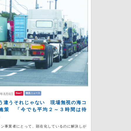
New!!
物流ニュース
6年8月6日
う違うそれじゃない 現場無視の海コ
施策 「今でも平均２～３時間は待
」
コン事業者にとって、顕在化しているのに解決しが