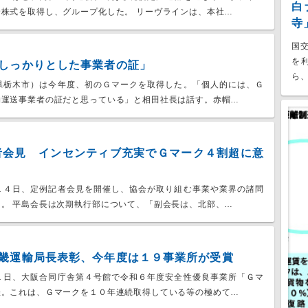
白
株式を取得し、グループ化した。 リーヴラインは、本社…
寺
国
を
しっかりとした事業者の証」
ら、
県栃木市）は今年度、初のＧマークを取得した。「個人的には、Ｇ
物運送事業者の証だと思っている」と相田社長は話す。赤帽…
者会見 インセンティブ充実でＧマーク４割超に意
１４日、定例記者会見を開催し、協会が取り組む事業や業界の諸問
。 平島会長は次期執行部について、「副会長は、北部、…
畿運輸局長表彰、今年度は１９事業所が受賞
１日、大阪合同庁舎第４号館で令和６年度安全性優良事業所「Ｇマ
催。これは、Ｇマークを１０年連続取得している等の極めて…