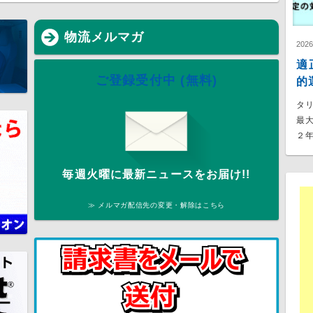
物流メルマガ
202
適
ご登録受付中 (無料)
的
タ
最
２年
毎週火曜に最新ニュースをお届け!!
≫ メルマガ配信先の変更・解除はこちら