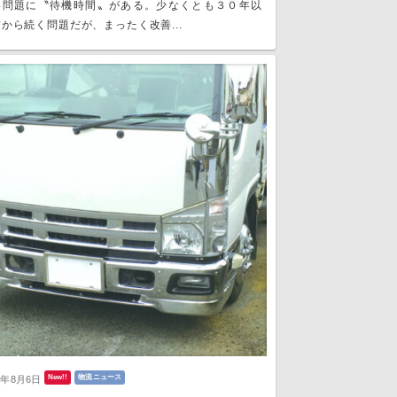
い問題に〝待機時間〟がある。少なくとも３０年以
から続く問題だが、まったく改善...
New!!
物流ニュース
6年8月6日