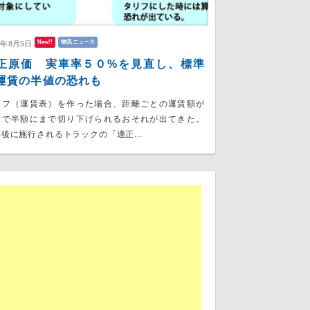
New!!
物流ニュース
6年8月5日
正原価 実車率５０%を見直し、標準
運賃の半値の恐れも
リフ（運賃表）を作った場合、距離ごとの運賃額が
大で半額にまで切り下げられるおそれが出てきた。
後に施行されるトラックの「適正...