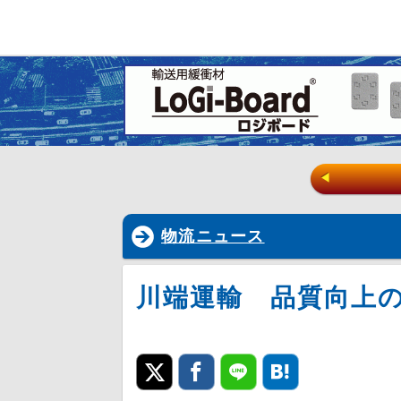
◀
物流ニュース
川端運輸 品質向上