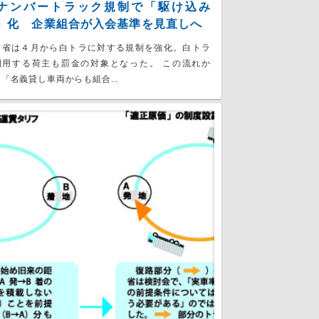
ナンバートラック規制で「駆け込み
」化 企業組合が入会基準を見直しへ
交省は４月から白トラに対する規制を強化。白トラ
利用する荷主も罰金の対象となった。 この流れか
「名義貸し車両からも組合...