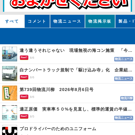
すべて
コメント
物流ニュース
物流掲示板
製品・I
違う違うそれじゃない 現場無視の海コン施策 「今でも平均２～３時間は待つ」
New!!
8/6
物流ニュース
白ナンバートラック規制で「駆け込み寺」化 企業組合が入会基準を見直しへ
New!!
8/6
物流ニュース
第739回物流川柳 2026年8月6日号
New!!
8/6
物流川柳
適正原価 実車率５０%を見直し、標準的運賃の半値の恐れも
New!!
8/5
物流ニュース
プロドライバーのためのユニフォーム