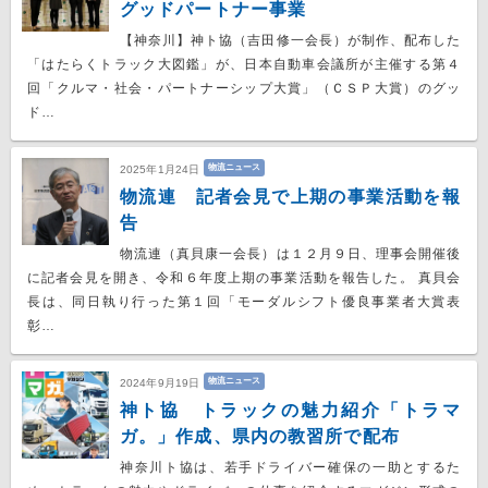
グッドパートナー事業
【神奈川】神ト協（吉田修一会長）が制作、配布した
「はたらくトラック大図鑑」が、日本自動車会議所が主催する第４
回「クルマ・社会・パートナーシップ大賞」（ＣＳＰ大賞）のグッ
ド…
物流ニュース
2025年1月24日
物流連 記者会見で上期の事業活動を報
告
物流連（真貝康一会長）は１２月９日、理事会開催後
に記者会見を開き、令和６年度上期の事業活動を報告した。 真貝会
長は、同日執り行った第１回「モーダルシフト優良事業者大賞表
彰…
物流ニュース
2024年9月19日
神ト協 トラックの魅力紹介「トラマ
ガ。」作成、県内の教習所で配布
神奈川ト協は、若手ドライバー確保の一助とするた