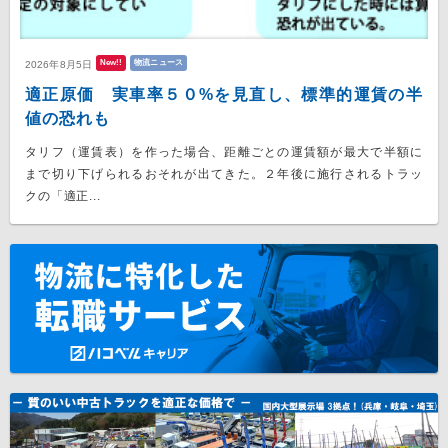
New!!
物流ニュース
2026年8月5日
適正原価 実車率５０%を見直し、標準的運賃の半
値の恐れも
タリフ（運賃表）を作った場合、距離ごとの運賃額が最大で半額に
まで切り下げられるおそれが出てきた。２年後に施行されるトラッ
クの「適正...