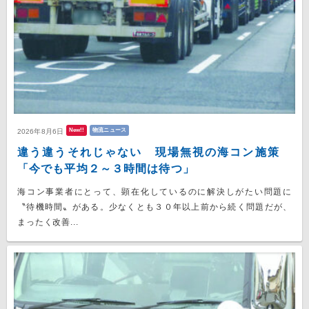
New!!
物流ニュース
2026年8月6日
違う違うそれじゃない 現場無視の海コン施策
「今でも平均２～３時間は待つ」
海コン事業者にとって、顕在化しているのに解決しがたい問題に
〝待機時間〟がある。少なくとも３０年以上前から続く問題だが、
まったく改善...