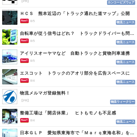
【PR】
カンコービズウェア
ＨＣＳ 熊本近辺の「トラック通れた道マップ」公開
New!!
8/5
物流ニュース
自転車が従う信号はどれ？ トラックドライバーも問われる認識
New!!
8/5
物流ニュース
アイリスオーヤマなど 自動トラックと貨物列車連携
New!!
8/5
物流ニュース
エスコット トラックのアオリ部分を広告スペースに
New!!
8/4
物流ニュース
物流メルマガ登録無料！
【PR】
物流ウィークリー
整備工場は「開店休業」 ヒトもモノも不足感
New!!
8/4
物流ニュース
日本ＧＬＰ 愛知県東海市で「Ｍａｒｑ東海名和」を開発