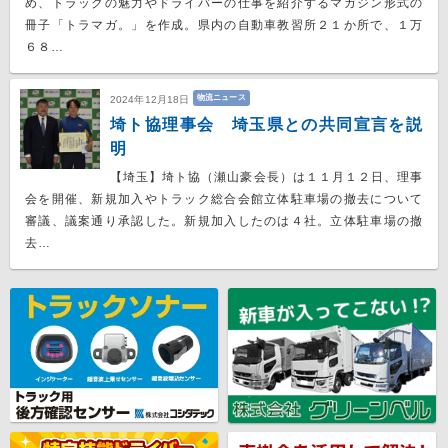
め、トラックの魅力やドライバーの仕事を紹介するマガジン形式の
冊子「トラマガ。」を作成。県内の自動車教習所２１か所で、１万
６８…
物流ニュース
2024年12月18日
埼ト協理事会 埼玉県との共同宣言を説
明
【埼玉】埼ト協（瀬山豪会長）は１１月１２日、理事
会を開催、新規加入やトラック総合会館立体駐車場の撤去について
審議、議案通り承認した。新規加入したのは４社。立体駐車場の撤
去…