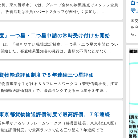
白
社長、東久留米市）では、グループ全体の物流拠点でスタッフ全員
寺
。 改善活動は社員やパートスタッフが例外なく参加し、…
国
を
ら、
度」一つ星・二つ星申請の常時受け付けを開始
）は、「働きやすい職場認証制度」一つ星・二つ星の申請につい
を開始した。審査結果通知書の発行は、書類の不備などがなく…
貨物輸送評価制度で８年連続三つ星評価
で物流事業を手がけるＳＢフレームワークス（菅野信義社長、江東
都貨物輸送評価制度」で、最高ランクである三つ星を８年連…
東京都貨物輸送評価制度で最高評価、７年連続
業を手がけるＳＢフレームワークス（綿貫浩社長、東京都江東区）
物輸送評価制度」で最高ランクである三つ星を７年連続で取…