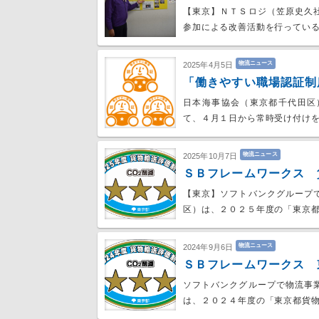
【東京】ＮＴＳロジ（笠原史久
参加による改善活動を行っている
物流ニュース
2025年4月5日
「働きやすい職場認証制
日本海事協会（東京都千代田区
て、４月１日から常時受け付け
物流ニュース
2025年10月7日
ＳＢフレームワークス 
【東京】ソフトバンクグループ
区）は、２０２５年度の「東京
物流ニュース
2024年9月6日
ＳＢフレームワークス 
ソフトバンクグループで物流事
は、２０２４年度の「東京都貨