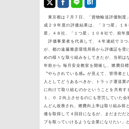
東京都は７月７日、「貨物輸送評価制度」
成２９年度の評価結果は、「３つ星」１８
星」４８社、「１つ星」１０８社で、前年
評価事業者を代表して、４年連続で３つ
が、都の遠藤雅彦環境局長から評価証を受
めの様々な取り組みをしてきたが、当初は
年前から 毎月安全教室を開催し、燃費目
〝やらされている感〟が見えて、管理者と
人としてどうあるべきか、トラック運送業
に向けて取り組むのかということを共有する
１、０.２向上させるのにも苦労していた会
んどん改善され、燃費向上率は取り組み前と
価を取得して４回目になるが、まだまだだ
プを取っていけるような企業になりたい」