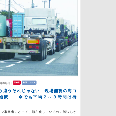
New!!
物流ニュース
6年8月6日
う違うそれじゃない 現場無視の海コ
施策 「今でも平均２～３時間は待
」
コン事業者にとって、顕在化しているのに解決しが