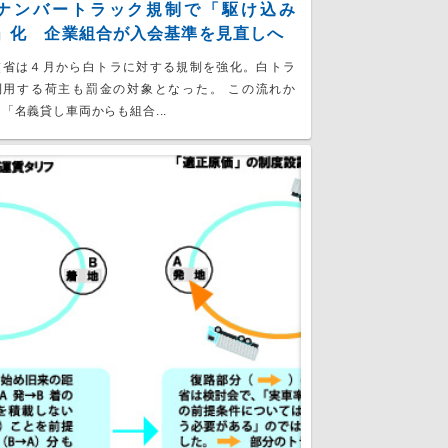
ナンバートラック規制で「駆け込み
」化 企業組合が入会基準を見直しへ
交省は４月から白トラに対する規制を強化。白トラ
利用する荷主も罰金の対象となった。 この流れか
「名義貸し車両からも組合...