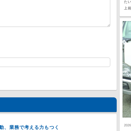
た
上前
202
動、業務で考える力もつく