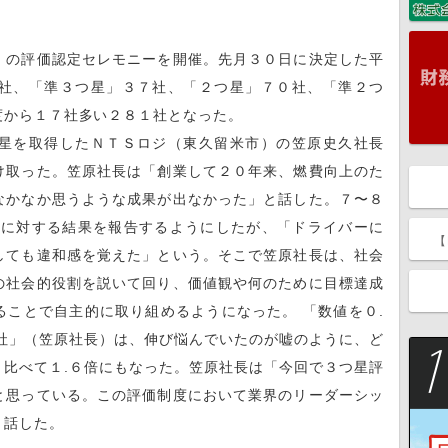
の評価認定セレモニーを開催。先月３０日に決定した平
社、「準３つ星」３７社、「２つ星」７０社、「準２つ
度から１７社多い２８１社となった。
星を取得したＮＴＳロジ（東久留米市）の笠原史久社長
け取った。笠原社長は「創業して２０年来、燃費向上のた
なかなか思うような成果が出なかった」と話した。７〜８
標に対する結果を報告するようにしたが、「ドライバーに
【
しても違和感を覚えた」という。そこで笠原社長は、社会
の社会的役割を説いて回り、価値観や何のために目標達成
ことで自主的に取り組めるようになった。 「数値を０.
社」（笠原社長）は、伸び悩んでいたのが嘘のように、ど
比べて１.６倍にもなった。笠原社長は「今回で３つ星評
と思っている。この評価制度において業界のリーダーシッ
と話した。