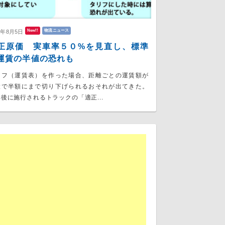
New!!
物流ニュース
6年8月5日
正原価 実車率５０%を見直し、標準
運賃の半値の恐れも
リフ（運賃表）を作った場合、距離ごとの運賃額が
大で半額にまで切り下げられるおそれが出てきた。
後に施行されるトラックの「適正...