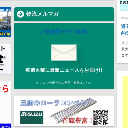
物流メルマガ
202
適
ご登録受付中 (無料)
的
タ
最
２年
毎週火曜に最新ニュースをお届け!!
≫ メルマガ配信先の変更・解除はこちら