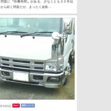
い問題に〝待機時間〟がある。少なくとも３０年以
から続く問題だが、まったく改善...
New!!
物流ニュース
6年8月6日