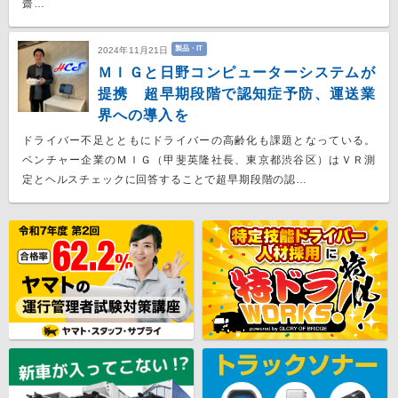
齋…
製品・IT
2024年11月21日
ＭＩＧと日野コンピューターシステムが
提携 超早期段階で認知症予防、運送業
界への導入を
ドライバー不足とともにドライバーの高齢化も課題となっている。
ベンチャー企業のＭＩＧ（甲斐英隆社長、東京都渋谷区）はＶＲ測
定とヘルスチェックに回答することで超早期段階の認…