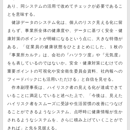
あり、同システムの活用で改めてチェックが必要であるこ
とを意味する。
健診データのシステム化は、個人のリスク見える化に留
まらず、事業所全体の健康度や、データに基づく安全・健
康対策のポイントが明確になるという点に、大きな特徴が
ある。「従業員の健康状態をひとまとめにした、１枚の
『事業所カルテ』は、会社の『ハツラツ度』や『元気度』
をも表しているのではないか。安全・健康対策にむけての
重要ポイントの可視化や安全衛生委員会資料、社内報への
フィードバックにも活用いただける」と自信を見せる。
作本副理事長は、ハイリスク者の見える化が達成できて
いることに満足していると述べた上で、「今後は、見えた
ハイリスク者をスムーズに受診や生活習慣の改善につなげ
ることができるようなシステム、点呼時に健康情報が生か
されるようなシステムを、さらに積み上げていくことがで
きれば」と先を見据える。