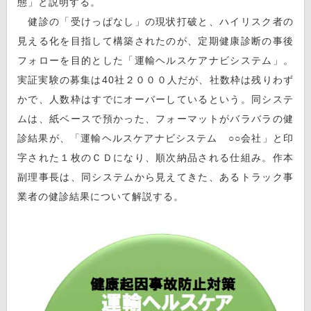
態」と説明する。
健診の「受けっぱなし」の現状打破と、ハイリスク者の
見える化を目指して構築されたのが、定期健康診断の事後
フォローを目的とした「運輸ヘルスケアナビシステム」。
実証実験の募集は40社２０００人だが、社数枠は残りわず
かで、人数枠はすでにオーバーしているという。同システ
ムは、紙ベースで預かった、フォーマットがバラバラの健
診結果が、「運輸ヘルスケアナビシステム ○○会社」と印
字された１枚のＣＤになり、順次納品される仕組み。作本
副理事長は、同システムから見えてきた、あるトラック事
業者の健診結果について解説する。