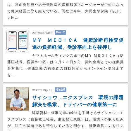
は、秋山香常務や総合管理室の齋藤和彦マネージャーが中心になっ
て健康経営に取り組んでいる。同社は今年、大同生命保険（以下、
大同…
製品・IT
2026年3月31日
ＭＹ ＭＥＤＩＣＡ 健康診断再検査促
進の負担軽減、受診率向上を後押し
ヤマトホールディングス傘下のＭＹ ＭＥＤＩＣＡ（伊
藤匡社長、横浜市中区）は３⽉２３⽇から、契約企業とその従業員
を対象に、健康診断の再検査の⾃動判定からオンライン受診まで
を…
運送会社
2025年10月3日
サイショウ．エクスプレス 環境の課題
解決を模索、ドライバーの健康第一に
建築資材・催事関連の輸送を手掛けるサイショウ．エ
クスプレス（齋藤敦士社長、東京都江東区）は、環境への取り組み
が、現在の課題であり苦心していると明かす。健康経営に力を注ぐ