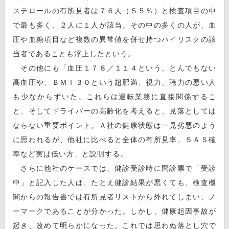
ステロールの有所見者は７６人（５５％）と検査項目の中
で最も多く、２人に１人が該当。その中の多くの人が、血
圧や血糖項目など複数の異常値を併せ持つハイリスクの該
当者であることも浮上したという。
その他にも「血圧１７８／１１４という、とんでもない
高血圧や、ＢＭＩ３０という超肥満、視力、聴力の悪い人
も少なからずいた。これらは運転業務に直接関係するこ
と、そしてドライバーの高齢化を考えると、見落としては
ならない重要ポイント。Ａ社の健康状態は一見劣悪のよう
に思われるが、他社に比べると全体の有所見率、ＳＡＳ確
率など実は低い方」と説明する。
さらに他社のケースでは、健診受診時に問診票で「受診
中」と記入した人は、たとえ健診結果が悪くても、検査機
関からの報告書では有所見者リストから外れてしまい、ノ
ーマークであることが分かった。しかし、健康起因事故が
起き、改めて明らかになった。これでは思わぬ落とし穴で