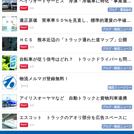
ヘイワオートサービス 冷凍・冷蔵車に特化「事業通じ貢献目指す」
New!!
8/6
ブログ・運送会社
適正原価 実車率５０%を見直し、標準的運賃の半値の恐れも
New!!
8/5
ブログ・物流ニュース
ＨＣＳ 熊本近辺の「トラック通れた道マップ」公開
New!!
8/5
ブログ・物流ニュース
自転車が従う信号はどれ？ トラックドライバーも問われる認識
New!!
8/5
ブログ・物流ニュース
物流メルマガ登録無料！
【PR】
物流ウィークリー
アイリスオーヤマなど 自動トラックと貨物列車連携
New!!
8/5
ブログ・物流ニュース
エスコット トラックのアオリ部分を広告スペースに
New!!
8/4
ブログ・物流ニュース