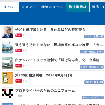
すべて
コメント
物流ニュース
物流掲示板
製品・I
子ども飛び出し注意 夏休みはどの時間帯も
New!!
8/7
ブログ・上西 一美
違う違うそれじゃない 現場無視の海コン施策 「今でも平均２～３時間は待つ」
New!!
8/6
ブログ・物流ニュース
白ナンバートラック規制で「駆け込み寺」化 企業組合が入会基準を見直しへ
New!!
8/6
ブログ・物流ニュース
第739回物流川柳 2026年8月6日号
New!!
8/6
ブログ・物流川柳
プロドライバーのためのユニフォーム
【PR】
カンコービズウェア