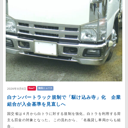
New!!
物流ニュース
2026年8月6日
白ナンバートラック規制で「駆け込み寺」化 企業
組合が入会基準を見直しへ
国交省は４月から白トラに対する規制を強化。白トラを利用する荷
主も罰金の対象となった。 この流れから、「名義貸し車両からも組
合...