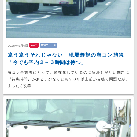
New!!
物流ニュース
2026年8月6日
違う違うそれじゃない 現場無視の海コン施策
「今でも平均２～３時間は待つ」
海コン事業者にとって、顕在化しているのに解決しがたい問題に
〝待機時間〟がある。少なくとも３０年以上前から続く問題だが、
まったく改善...