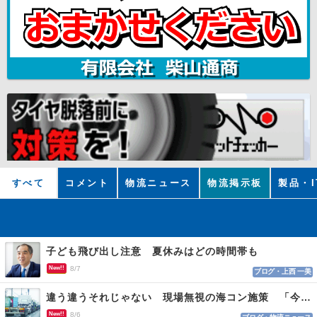
すべて
コメント
物流ニュース
物流掲示板
製品・I
子ども飛び出し注意 夏休みはどの時間帯も
New!!
8/7
ブログ・上西 一美
違う違うそれじゃない 現場無視の海コン施策 「今でも平均２～３時間は待つ」
New!!
8/6