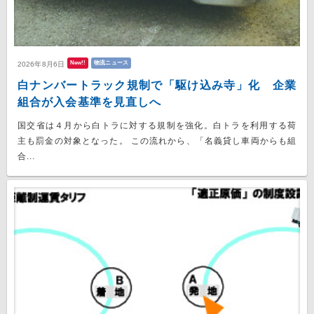
New!!
物流ニュース
2026年8月6日
白ナンバートラック規制で「駆け込み寺」化 企業
組合が入会基準を見直しへ
国交省は４月から白トラに対する規制を強化。白トラを利用する荷
主も罰金の対象となった。 この流れから、「名義貸し車両からも組
合...