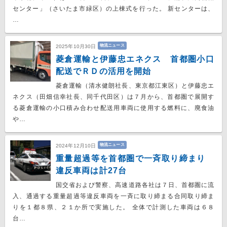
センター」（さいたま市緑区）の上棟式を行った。 新センターは、
…
物流ニュース
2025年10月30日
菱倉運輸と伊藤忠エネクス 首都圏小口
配送でＲＤの活用を開始
菱倉運輸（清水健朗社長、東京都江東区）と伊藤忠エ
ネクス（田畑信幸社長、同千代田区）は７月から、首都圏で展開す
る菱倉運輸の小口積み合わせ配送用車両に使用する燃料に、廃食油
や…
物流ニュース
2024年12月10日
重量超過等を首都圏で一斉取り締まり
違反車両は計27台
国交省および警察、高速道路各社は７日、首都圏に流
入、通過する重量超過等違反車両を一斉に取り締まる合同取り締ま
りを１都８県、２１か所で実施した。 全体で計測した車両は６８
台…