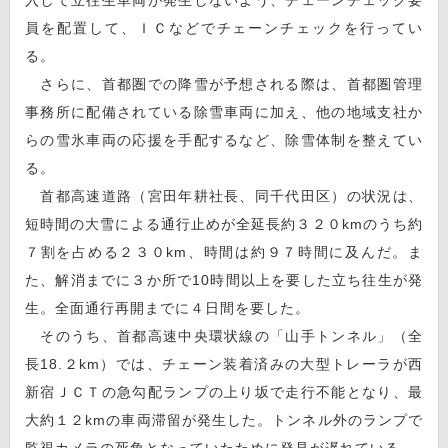
員を配置して、ＩＣなどでチェーンチェックを行ってい
る。
さらに、首都圏での降雪が予想される際は、首都圏管理
事務所に配備されている除雪車両に加え、他の地域支社か
らの雪氷車両の応援を手配するなど、除雪体制を整えてい
る。
首都高速道路（宮田年耕社長、同千代田区）の状況は、
短時間の大雪による通行止めが全延長約３２０kmのうち約
７割を占める２３０km、時間は約９７時間に及んだ。ま
た、解消までに３か所で10時間以上を要した立ち往生が発
生。全面通行再開までに４日間を要した。
そのうち、首都高速中央環状線の「山手トンネル」（全
長18.２km）では、チェーン装着済みの大型トレーラが西
新宿ＪＣＴの急勾配ランプの上り坂で走行不能となり、最
大約１２kmの車両滞留が発生した。トンネル外のランプで
監視カメラの死角となっていたために発見が遅れている。