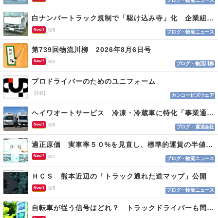
ブログ・物流ニュース
白ナンバートラック規制で「駆け込み寺」化 企業組合が入会基準を見直しへ
New!!
8/6
ブログ・物流ニュース
第739回物流川柳 2026年8月6日号
New!!
8/6
ブログ・物流川柳
プロドライバーのためのユニフォーム
【PR】
カンコービズウェア
ヘイワオートサービス 冷凍・冷蔵車に特化「事業通じ貢献目指す」
New!!
8/6
ブログ・運送会社
適正原価 実車率５０%を見直し、標準的運賃の半値の恐れも
New!!
8/5
ブログ・物流ニュース
ＨＣＳ 熊本近辺の「トラック通れた道マップ」公開
New!!
8/5
ブログ・物流ニュース
自転車が従う信号はどれ？ トラックドライバーも問われる認識