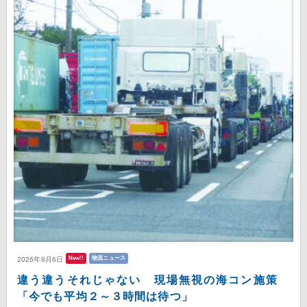
New!!
物流ニュース
2026年8月6日
違う違うそれじゃない 現場無視の海コン施策
「今でも平均２～３時間は待つ」