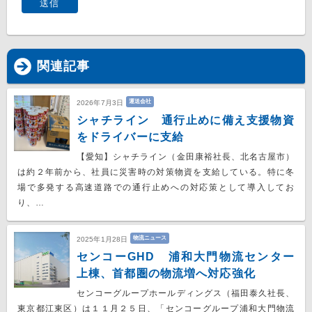
関連記事
運送会社
2026年7月3日
シャチライン 通行止めに備え支援物資
をドライバーに支給
【愛知】シャチライン（金田康裕社長、北名古屋市）
は約２年前から、社員に災害時の対策物資を支給している。特に冬
場で多発する高速道路での通行止めへの対応策として導入してお
り、…
物流ニュース
2025年1月28日
センコーGHD 浦和大門物流センター
上棟、首都圏の物流増へ対応強化
センコーグループホールディングス（福田泰久社長、
東京都江東区）は１１月２５日、「センコーグループ浦和大門物流