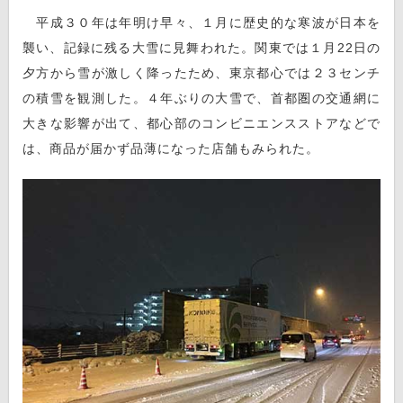
平成３０年は年明け早々、１月に歴史的な寒波が日本を
襲い、記録に残る大雪に見舞われた。関東では１月22日の
夕方から雪が激しく降ったため、東京都心では２３センチ
の積雪を観測した。４年ぶりの大雪で、首都圏の交通網に
大きな影響が出て、都心部のコンビニエンスストアなどで
は、商品が届かず品薄になった店舗もみられた。