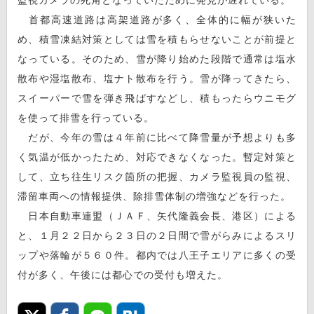
首都高速道路は高架道路が多く、全体的に幅が狭いた
め、積雪凍結対策としては雪を積もらせないことが前提と
なっている。そのため、雪が降り始めた段階で通常は塩水
散布や湿塩散布、塩ナト散布を行う。雪が降ってきたら、
スイーパーで雪を弾き飛ばすなどし、積もったらウニモグ
を使って排雪を行っている。
だが、今年の雪は４年前に比べて降雪量が予想よりも多
く気温が低かったため、対応できなくなった。暫定対策と
して、立ち往生リスク箇所の把握、カメラ監視員の監視、
滞留車両への情報提供、除排雪体制の増強などを行った。
日本自動車連盟（ＪＡＦ、矢代隆義会長、港区）による
と、１月２２日から２３日の２日間で雪がらみによるスリ
ップや落輪が５６０件。都内では八王子エリアに多くの受
付が多く、午後には都心での受付も増えた。