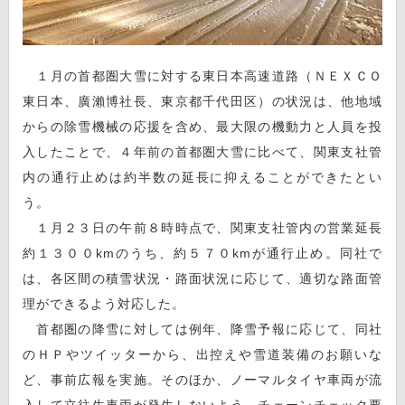
１月の首都圏大雪に対する東日本高速道路（ＮＥＸＣＯ
東日本、廣瀨博社長、東京都千代田区）の状況は、他地域
からの除雪機械の応援を含め、最大限の機動力と人員を投
入したことで、４年前の首都圏大雪に比べて、関東支社管
内の通行止めは約半数の延長に抑えることができたとい
う。
１月２３日の午前８時時点で、関東支社管内の営業延長
約１３００kmのうち、約５７０kmが通行止め。同社で
は、各区間の積雪状況・路面状況に応じて、適切な路面管
理ができるよう対応した。
首都圏の降雪に対しては例年、降雪予報に応じて、同社
のＨＰやツイッターから、出控えや雪道装備のお願いな
ど、事前広報を実施。そのほか、ノーマルタイヤ車両が流
入して立往生車両が発生しないよう、チェーンチェック要