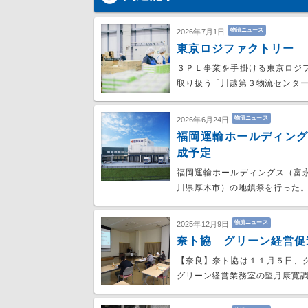
物流ニュース
2026年7月1日
東京ロジファクトリー 
３ＰＬ事業を手掛ける東京ロジ
取り扱う「川越第３物流センター
物流ニュース
2026年6月24日
福岡運輸ホールディン
成予定
福岡運輸ホールディングス（富
川県厚木市）の地鎮祭を行った。
物流ニュース
2025年12月9日
奈ト協 グリーン経営促
【奈良】奈ト協は１１月５日、
グリーン経営業務室の望月康寛