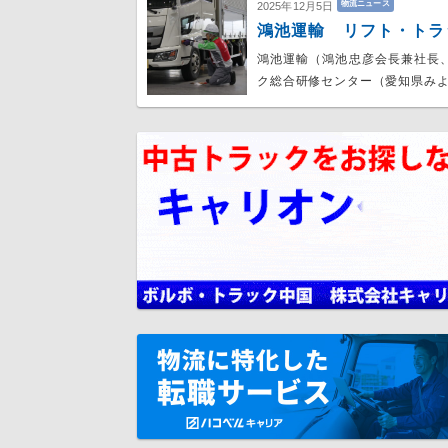
物流ニュース
2025年12月5日
鴻池運輸 リフト・トラ
鴻池運輸（鴻池忠彦会長兼社長
ク総合研修センター（愛知県み