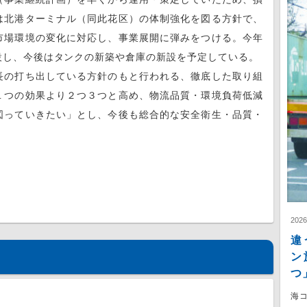
は北港ターミナル（同此花区）の体制強化を図る方針で、
市場環境の変化に対応し、事業展開に弾みをつける。今年
設し、今後はタンクの新築や倉庫の新設を予定している。
長の打ち出している方針のもと行われる、徹底した取り組
１つの効果より２つ３つと高め、物流品質・環境負荷低減
図っていきたい」とし、今後も総合的な安全衛生・品質・
202
違
ン
つ
海