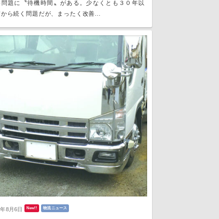
い問題に〝待機時間〟がある。少なくとも３０年以
から続く問題だが、まったく改善...
New!!
物流ニュース
6年8月6日