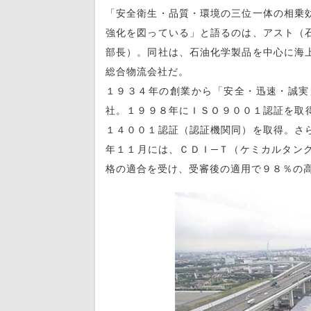
「安全衛生・品質・環境の三位一体の相乗
強化を図っている」と語るのは、アスト（
部長）。同社は、石油化学製品を中心に海
総合物流会社だ。
１９３４年の創業から「安全・迅速・誠実
社。１９９８年にＩＳＯ９００１認証を取
１４００１認証（認証機関同）を取得。さ
年１１月には、ＣＤＩ─Ｔ（ケミカルタン
格の適合を受け、受審後の適用で９８％の