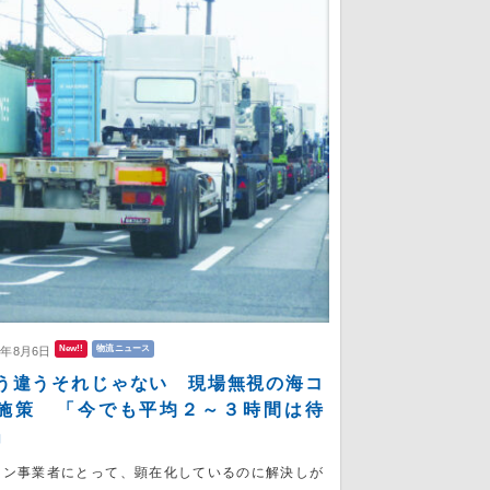
New!!
物流ニュース
6年8月6日
う違うそれじゃない 現場無視の海コ
施策 「今でも平均２～３時間は待
」
コン事業者にとって、顕在化しているのに解決しが