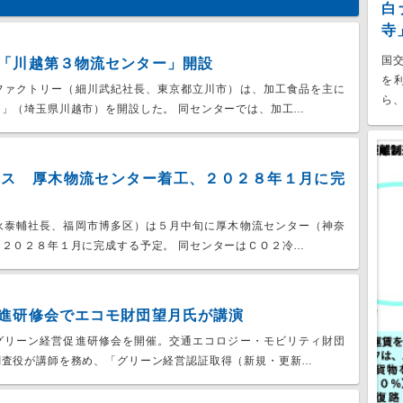
白
寺
国
「川越第３物流センター」開設
を
ファクトリー（細川武紀社長、東京都立川市）は、加工食品を主に
ら、
」（埼玉県川越市）を開設した。 同センターでは、加工…
グス 厚木物流センター着工、２０２８年１月に完
永泰輔社長、福岡市博多区）は５月中旬に厚木物流センター（神奈
２０２８年１月に完成する予定。 同センターはＣＯ２冷…
進研修会でエコモ財団望月氏が講演
グリーン経営促進研修会を開催。交通エコロジー・モビリティ財団
調査役が講師を務め、「グリーン経営認証取得（新規・更新…