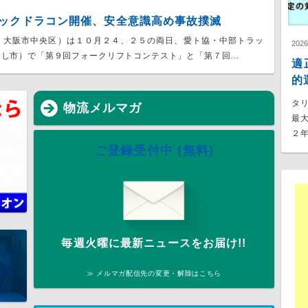
ックドラコン開催、安全意識高め事故撲滅
、大阪市中央区）は１０月２４、２５の両日、愛ト協・中部トラッ
202
よし市）で「第９回フォークリフトコンテスト」と「第７回…
適
的
タ
物流メルマガ
最
２年
ご登録受付中 (無料)
毎週火曜に最新ニュースをお届け!!
≫ メルマガ配信先の変更・解除はこちら