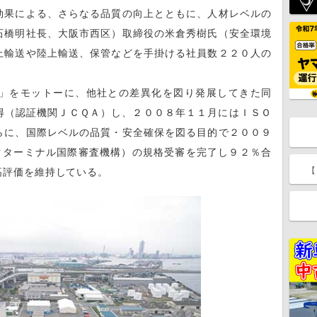
効果による、さらなる品質の向上とともに、人材レベルの
石橋明社長、大阪市西区）取締役の米倉秀樹氏（安全環境
上輸送や陸上輸送、保管などを手掛ける社員数２２０人の
」をモットーに、他社との差異化を図り発展してきた同
得（認証機関ＪＣＱＡ）し、２００８年１１月にはＩＳＯ
らに、国際レベルの品質・安全確保を図る目的で２００９
クターミナル国際審査機構）の規格受審を完了し９２％合
【
高評価を維持している。