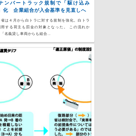
ナンバートラック規制で「駆け込み
」化 企業組合が入会基準を見直しへ
交省は４月から白トラに対する規制を強化。白トラ
利用する荷主も罰金の対象となった。 この流れか
「名義貸し車両からも組合...