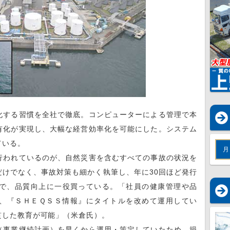
化する習慣を全社で徹底。コンピューターによる管理で本
有化が実現し、大幅な経営効率化を可能にした。システム
ている。
月
行われているのが、自然災害を含むすべての事故の状況を
けでなく、事故対策も細かく執筆し、年に30回ほど発行
で、品質向上に一役買っている。「社員の健康管理や品
、『ＳＨＥＱＳＳ情報』にタイトルを改めて運用してい
貫した教育が可能」（米倉氏）。
（事業継続計画）を早くから運用・策定していたため、損