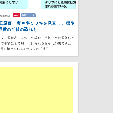
New!!
物流ニュース
6年8月5日
正原価 実車率５０%を見直し、標準
運賃の半値の恐れも
リフ（運賃表）を作った場合、距離ごとの運賃額が
大で半額にまで切り下げられるおそれが出てきた。
後に施行されるトラックの「適正...