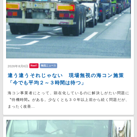
New!!
物流ニュース
2026年8月6日
違う違うそれじゃない 現場無視の海コン施策
「今でも平均２～３時間は待つ」
海コン事業者にとって、顕在化しているのに解決しがたい問題に
〝待機時間〟がある。少なくとも３０年以上前から続く問題だが、
まったく改善...