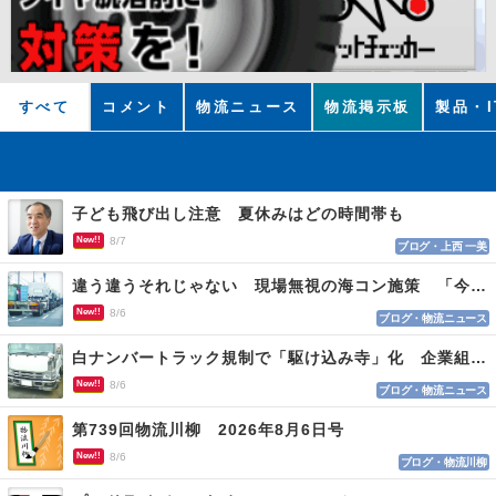
すべて
コメント
物流ニュース
物流掲示板
製品・I
子ども飛び出し注意 夏休みはどの時間帯も
New!!
8/7
ブログ・上西 一美
違う違うそれじゃない 現場無視の海コン施策 「今でも平均２～３時間は待つ」
New!!
8/6
ブログ・物流ニュース
白ナンバートラック規制で「駆け込み寺」化 企業組合が入会基準を見直しへ
New!!
8/6
ブログ・物流ニュース
第739回物流川柳 2026年8月6日号
New!!
8/6
ブログ・物流川柳