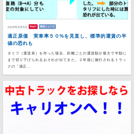
New!!
物流ニュース
2026年8月5日
適正原価 実車率５０%を見直し、標準的運賃の半
値の恐れも
タリフ（運賃表）を作った場合、距離ごとの運賃額が最大で半額に
まで切り下げられるおそれが出てきた。２年後に施行されるトラッ
クの「適正...