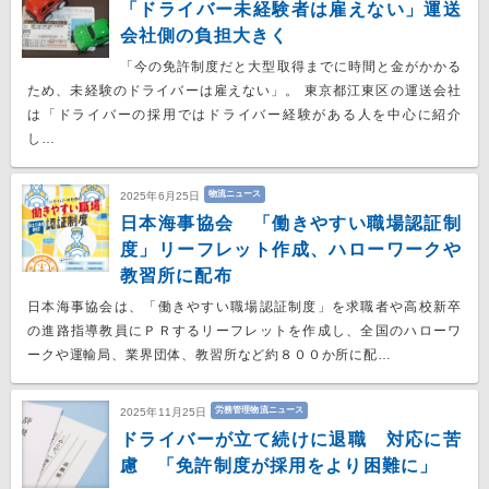
「ドライバー未経験者は雇えない」運送
会社側の負担大きく
「今の免許制度だと大型取得までに時間と金がかかる
ため、未経験のドライバーは雇えない」。 東京都江東区の運送会社
は「ドライバーの採用ではドライバー経験がある人を中心に紹介
し…
物流ニュース
2025年6月25日
日本海事協会 「働きやすい職場認証制
度」リーフレット作成、ハローワークや
教習所に配布
日本海事協会は、「働きやすい職場認証制度」を求職者や高校新卒
の進路指導教員にＰＲするリーフレットを作成し、全国のハローワ
ークや運輸局、業界団体、教習所など約８００か所に配…
労務管理物流ニュース
2025年11月25日
ドライバーが立て続けに退職 対応に苦
慮 「免許制度が採用をより困難に」