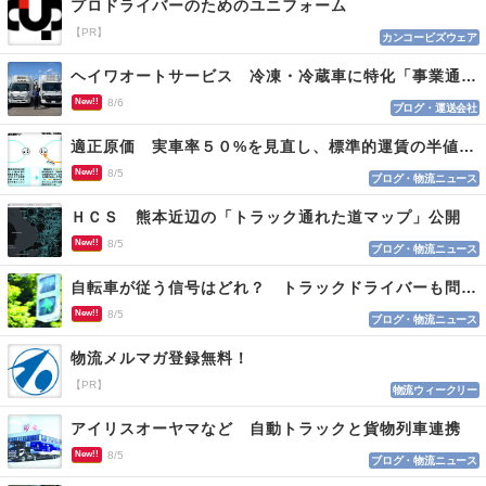
プロドライバーのためのユニフォーム
【PR】
カンコービズウェア
ヘイワオートサービス 冷凍・冷蔵車に特化「事業通じ貢献目指す」
New!!
8/6
ブログ・運送会社
適正原価 実車率５０%を見直し、標準的運賃の半値の恐れも
New!!
8/5
ブログ・物流ニュース
ＨＣＳ 熊本近辺の「トラック通れた道マップ」公開
New!!
8/5
ブログ・物流ニュース
自転車が従う信号はどれ？ トラックドライバーも問われる認識
New!!
8/5
ブログ・物流ニュース
物流メルマガ登録無料！
【PR】
物流ウィークリー
アイリスオーヤマなど 自動トラックと貨物列車連携
New!!
8/5
ブログ・物流ニュース