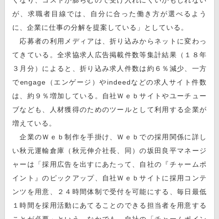
が、求職者目線では、自分に合った働き方が選べるよう
に、企業に仕事の分解を提案している」としている。
応募者の利用メディアは、折り込みからネットに変わっ
てきている。全求協求人広告掲載件数等集計結果（１８年
３月分）によると、折り込み求人件数は約６％減少、一方
でengage（エンゲージ）やindeedなどの求人サイト件数
は、約９％増加している。自社Ｗｅｂサイトやユーチュー
ブなども、人材獲得のためのツールとして利用する企業が
増えている。
企業のＷｅｂ制作を手掛け、Ｗｅｂでの採用関係に詳し
い秋元運輸倉庫（秋元伸介社長、同）の坂田良平マネージ
ャーは「採用広告を出すにあたって、自社の『チャームポ
イント』のピックアップ、自社Ｗｅｂサイトに採用コンテ
ンツを用意、２４時間体制で受付を可能にする、毎日最低
１時間を採用活動にあてることのできる担当者を用意する
ことが必要」という。なかでも、自社の「チャームポイン