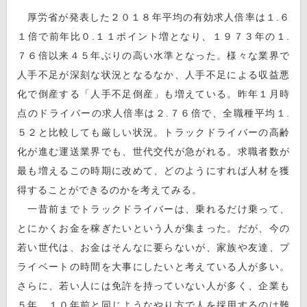
厚労省が発表した２０１８年平均の有効求人倍率は１.６
１倍で前年比０.１１ポイント増となり、１９７３年の１.
７６倍以来４５年ぶりの高い水準となった。様々な業界で
人手不足が深刻な状況となるなか、人手不足による収益悪
化で倒産する「人手不足倒産」も増えている。昨年１月時
点のドライバーの求人倍率は２.７６倍で、全職種平均１.
５２と比較しても厳しい状況。トラックドライバーの高齢
化が進む運送業界でも、世代交代が急がれる。求職者数が
最も増えるこの時期に改めて、どのようにすれば人材を獲
得することができるのかを考えてみる。
一昔前までトラックドライバーは、乗れるだけ乗って、
とにかくお金を稼ぎたいという人が集まった。だが、今の
若い世代は、お金はそんなに要らないが、家族や友達、プ
ライベートの時間を大事にしたいと考えている人が多い。
さらに、若い人には免許を持っていない人が多く、企業も
５年、１０年前と同じようなやり方で人を採用するのは難