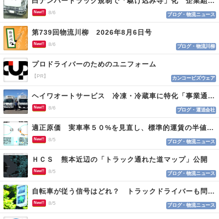
白ナンバートラック規制で「駆け込み寺」化 企業組合が入会基準を見直しへ
New!!
8/6
ブログ・物流ニュース
第739回物流川柳 2026年8月6日号
New!!
8/6
ブログ・物流川柳
プロドライバーのためのユニフォーム
【PR】
カンコービズウェア
ヘイワオートサービス 冷凍・冷蔵車に特化「事業通じ貢献目指す」
New!!
8/6
ブログ・運送会社
適正原価 実車率５０%を見直し、標準的運賃の半値の恐れも
New!!
8/5
ブログ・物流ニュース
ＨＣＳ 熊本近辺の「トラック通れた道マップ」公開
New!!
8/5
ブログ・物流ニュース
自転車が従う信号はどれ？ トラックドライバーも問われる認識
New!!
8/5
ブログ・物流ニュース