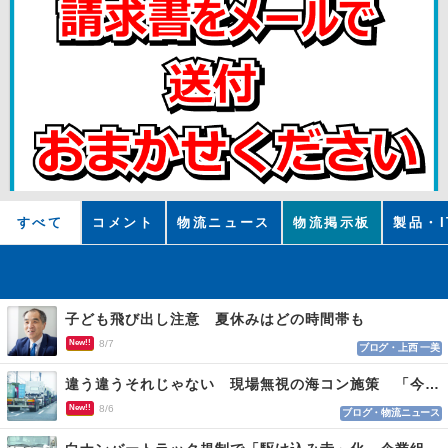
すべて
コメント
物流ニュース
物流掲示板
製品・I
子ども飛び出し注意 夏休みはどの時間帯も
New!!
8/7
ブログ・上西 一美
違う違うそれじゃない 現場無視の海コン施策 「今でも平均２～３時間は待つ」
New!!
8/6
ブログ・物流ニュース