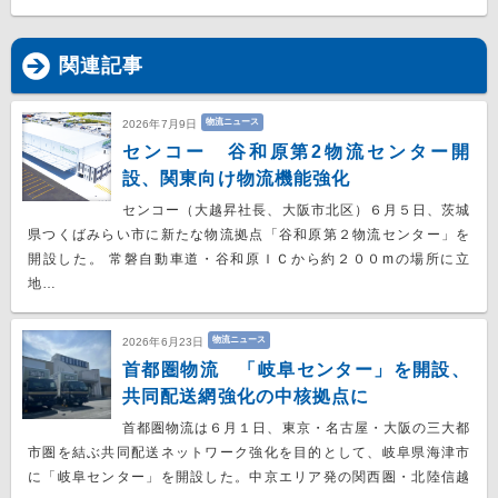
関連記事
物流ニュース
2026年7月9日
センコー 谷和原第2物流センター開
設、関東向け物流機能強化
センコー（大越昇社長、大阪市北区）６月５日、茨城
県つくばみらい市に新たな物流拠点「谷和原第２物流センター」を
開設した。 常磐自動車道・谷和原ＩＣから約２００mの場所に立
地…
物流ニュース
2026年6月23日
首都圏物流 「岐阜センター」を開設、
共同配送網強化の中核拠点に
首都圏物流は６月１日、東京・名古屋・大阪の三大都
市圏を結ぶ共同配送ネットワーク強化を目的として、岐阜県海津市
に「岐阜センター」を開設した。中京エリア発の関西圏・北陸信越