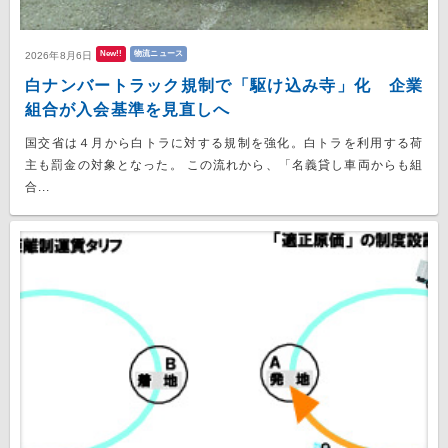
New!!
物流ニュース
2026年8月6日
白ナンバートラック規制で「駆け込み寺」化 企業
組合が入会基準を見直しへ
国交省は４月から白トラに対する規制を強化。白トラを利用する荷
主も罰金の対象となった。 この流れから、「名義貸し車両からも組
合...