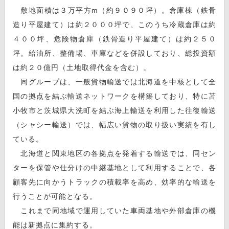
敷地面積は３万平方m（約９０９０坪）。倉庫棟（鉄骨
造り平屋建て）は約２０００坪で、このうち冷蔵倉庫は約
４００坪、危険物倉庫（鉄骨造り平屋建て）は約２５０
坪。給油所、整備場、車庫などを併設しており、総投資額
は約２０億円（土地取得代金を含む）。
同グループは、一般貨物輸送では北海道を中核として全
国の拠点を結ぶ輸送ネットワークを構築しており、特に苫
小牧市と茨城県大洗町を結ぶ海上輸送を利用した往復輸送
（シャシー輸送）では、幅広い貨物の取り扱い実績を有し
ている。
北海道と関東地区の各拠点を発着する輸送では、同セン
ターを保管や仕分けの中継基地として利用することで、各
顧客先に向かうトラックの積載率を高め、効率的な輸送を
行うことが可能となる。
これまで同地域で運用していた車両基地や外部倉庫の機
能は新拠点に集約する。