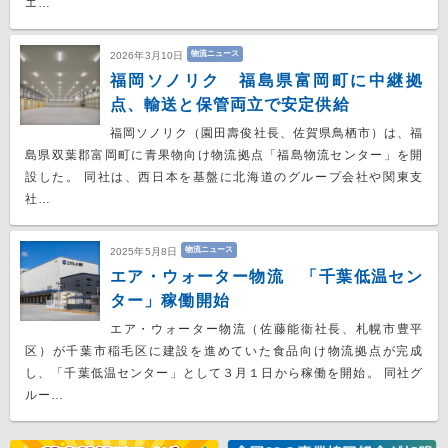
エ…
物流ニュース
2026年3月10日
福岡ソノリク 福島県富岡町に中継拠
点、輸送と保管両立で安定供給
福岡ソノリク（園田壽俊社長、佐賀県鳥栖市）は、福
島県双葉郡富岡町に青果物向け物流拠点「福島物流センター」を開
設した。 同社は、西日本を基盤に北海道のグループ会社や関東支
社…
物流ニュース
2025年5月8日
エア・ウォーター物流 「千葉低温セン
ター」稼働開始
エア・ウォーター物流（佐藤能衞社長、札幌市豊平
区）が千葉市稲毛区に建設を進めていた食品向け物流拠点が完成
し、「千葉低温センター」として３月１日から稼働を開始。 同社グ
ルー…