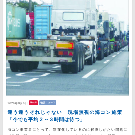
New!!
物流ニュース
2026年8月6日
違う違うそれじゃない 現場無視の海コン施策
「今でも平均２～３時間は待つ」
海コン事業者にとって、顕在化しているのに解決しがたい問題に