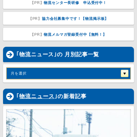
【PR】
物流センター長研修 申込受付中！
【PR】
協力会社募集中です！【物流掲示板】
【PR】
物流メルマガ登録受付中【無料！】
｢物流ニュース｣の 月別記事一覧
月を選択
｢
物流ニュース
｣の新着記事