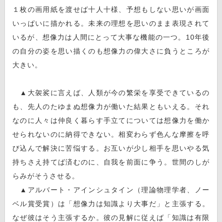
１枚の画用紙を渡せば十人十様、予想もしない思いが画面
いっぱいに描かれる。未来の理想を思いのまま表現されて
いるが、想像力は人間にとって大事な機能の一つ。10年後
の自分の姿を思い描くのも想像力の偉大さに負うところが
大きい。
▲大袈裟に言えば、人類が今の繁栄を享受できているの
も、先人のたゆまぬ想像力が働いた結果ともいえる。それ
なのに人々は仲良く暮らす手立てについては想像力を働か
せられないのに納得できない。相変わらず色んな摩擦を呼
び込んで解決に苦悩する。お互いが少し相手を思いやる気
持ちさえ持てば済むのに、自我を前面に争う。世間のしが
らみがそうさせる。
▲アルバート・アインシュタイン（理論物理学者、ノー
ベル賞受賞）は「想像力は知識より大事だ」と主張する。
なぜ彼はそう主張するか。彼の見解に従えば「知識は有限