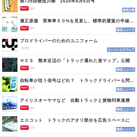
第739回物流川柳 2026年8月6日号
New!!
8/6
物流川柳
適正原価 実車率５０%を見直し、標準的運賃の半値の恐れも
New!!
8/5
物流ニュース
プロドライバーのためのユニフォーム
【PR】
カンコービズウェア
ＨＣＳ 熊本近辺の「トラック通れた道マップ」公開
New!!
8/5
物流ニュース
自転車が従う信号はどれ？ トラックドライバーも問われる認識
New!!
8/5
物流ニュース
アイリスオーヤマなど 自動トラックと貨物列車連携
New!!
8/5
物流ニュース
エスコット トラックのアオリ部分を広告スペースに
New!!
8/4
物流ニュース