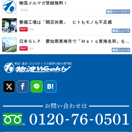
物流メルマガ登録無料！
【PR】
物流ウィークリー
整備工場は「開店休業」 ヒトもモノも不足感
New!!
8/4
物流ニュース
日本ＧＬＰ 愛知県東海市で「Ｍａｒｑ東海名和」を開発
New!!
8/4
物流ニュース