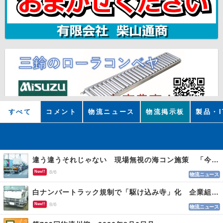
すべて
コメント
物流ニュース
物流掲示板
製品・I
違う違うそれじゃない 現場無視の海コン施策 「今でも平均２～３時間は待つ」
New!!
8/6
物流ニュース
白ナンバートラック規制で「駆け込み寺」化 企業組合が入会基準を見直しへ
New!!
8/6
物流ニュース