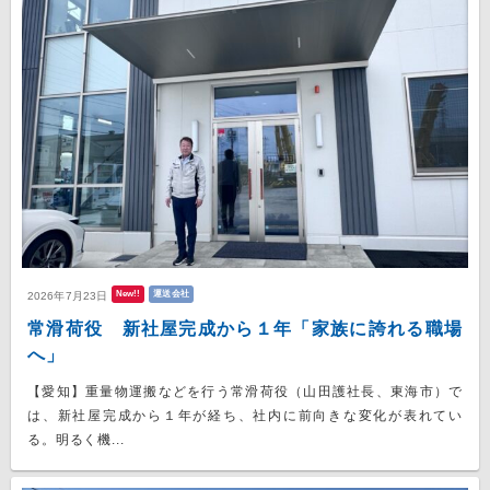
New!!
運送会社
2026年7月23日
常滑荷役 新社屋完成から１年「家族に誇れる職場
へ」
【愛知】重量物運搬などを行う常滑荷役（山田護社長、東海市）で
は、新社屋完成から１年が経ち、社内に前向きな変化が表れてい
る。明るく機...