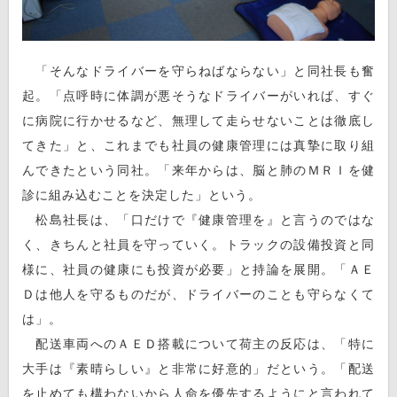
「そんなドライバーを守らねばならない」と同社長も奮
起。「点呼時に体調が悪そうなドライバーがいれば、すぐ
に病院に行かせるなど、無理して走らせないことは徹底し
てきた」と、これまでも社員の健康管理には真摯に取り組
んできたという同社。「来年からは、脳と肺のＭＲＩを健
診に組み込むことを決定した」という。
松島社長は、「口だけで『健康管理を』と言うのではな
く、きちんと社員を守っていく。トラックの設備投資と同
様に、社員の健康にも投資が必要」と持論を展開。「ＡＥ
Ｄは他人を守るものだが、ドライバーのことも守らなくて
は」。
配送車両へのＡＥＤ搭載について荷主の反応は、「特に
大手は『素晴らしい』と非常に好意的」だという。「配送
を止めても構わないから人命を優先するようにと言われて