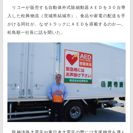
リコーが販売する自動体外式除細動器ＡＥＤを３０台導
入した松興物流（茨城県結城市）。食品や家電の配送を手
がける同社が、なぜトラックにＡＥＤを搭載するのか―。
松島順一社長に話を聞いた。
阪神淡路大震災や東日本大震災の際には支援物資を運ん