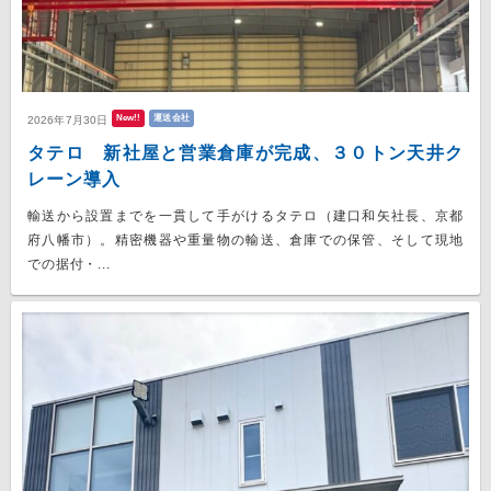
New!!
運送会社
2026年7月30日
タテロ 新社屋と営業倉庫が完成、３０トン天井ク
レーン導入
輸送から設置までを一貫して手がけるタテロ（建口和矢社長、京都
府八幡市）。精密機器や重量物の輸送、倉庫での保管、そして現地
での据付・...