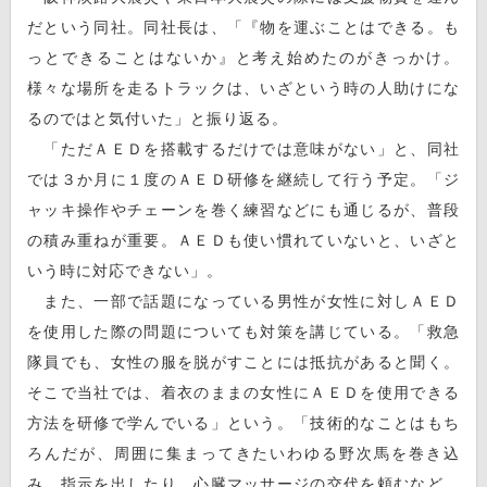
だという同社。同社長は、「『物を運ぶことはできる。も
っとできることはないか』と考え始めたのがきっかけ。
様々な場所を走るトラックは、いざという時の人助けにな
るのではと気付いた」と振り返る。
「ただＡＥＤを搭載するだけでは意味がない」と、同社
では３か月に１度のＡＥＤ研修を継続して行う予定。「ジ
ャッキ操作やチェーンを巻く練習などにも通じるが、普段
の積み重ねが重要。ＡＥＤも使い慣れていないと、いざと
いう時に対応できない」。
また、一部で話題になっている男性が女性に対しＡＥＤ
を使用した際の問題についても対策を講じている。「救急
隊員でも、女性の服を脱がすことには抵抗があると聞く。
そこで当社では、着衣のままの女性にＡＥＤを使用できる
方法を研修で学んでいる」という。「技術的なことはもち
ろんだが、周囲に集まってきたいわゆる野次馬を巻き込
み、指示を出したり、心臓マッサージの交代を頼むなど、