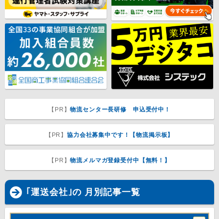
【PR】
物流センター長研修 申込受付中！
【PR】
協力会社募集中です！【物流掲示板】
【PR】
物流メルマガ登録受付中【無料！】
｢運送会社｣の 月別記事一覧