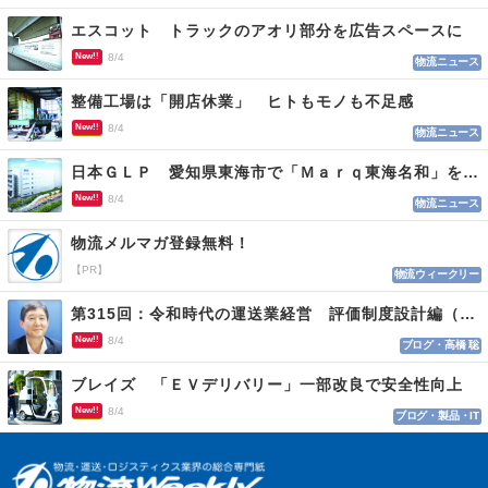
エスコット トラックのアオリ部分を広告スペースに
New!!
8/4
物流ニュース
整備工場は「開店休業」 ヒトもモノも不足感
New!!
8/4
物流ニュース
日本ＧＬＰ 愛知県東海市で「Ｍａｒｑ東海名和」を開発
New!!
8/4
物流ニュース
物流メルマガ登録無料！
【PR】
物流ウィークリー
第315回：令和時代の運送業経営 評価制度設計編（１１５）
New!!
8/4
ブログ・高橋 聡
ブレイズ 「ＥＶデリバリー」一部改良で安全性向上
New!!
8/4
ブログ・製品・IT