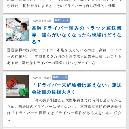
かけだ。 同社社長によると、そのドライバーは自ら積極的に仕事…
物流ニュース
2026年4月13日
高齢ドライバー頼みのトラック運送業
界 彼らがいなくなったら現場はどうな
る？
運送業界の深刻なドライバー不足を支えているのは、高齢ドライバ
ーの存在だ。 「年間９００万円の予算で求人広告を出稿したことも
あるが、新たなドライバーの確保にはつながっていな…
物流ニュース
2025年9月4日
「ドライバー未経験者は雇えない」運送
会社側の負担大きく
「今の免許制度だと大型取得までに時間と金がかかる
ため、未経験のドライバーは雇えない」。 東京都江東区の運送会社
は「ドライバーの採用ではドライバー経験がある人を中心に紹介
し…