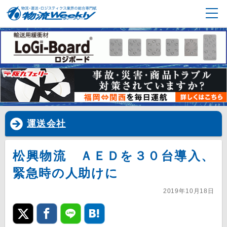
運送会社
松興物流 ＡＥＤを３０台導入、
緊急時の人助けに
2019年10月18日