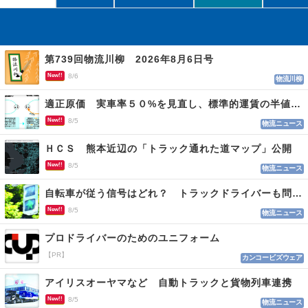
第739回物流川柳 2026年8月6日号
New!!
8/6
物流川柳
適正原価 実車率５０%を見直し、標準的運賃の半値の恐れも
New!!
8/5
物流ニュース
ＨＣＳ 熊本近辺の「トラック通れた道マップ」公開
New!!
8/5
物流ニュース
自転車が従う信号はどれ？ トラックドライバーも問われる認識
New!!
8/5
物流ニュース
プロドライバーのためのユニフォーム
【PR】
カンコービズウェア
アイリスオーヤマなど 自動トラックと貨物列車連携
New!!
8/5
物流ニュース