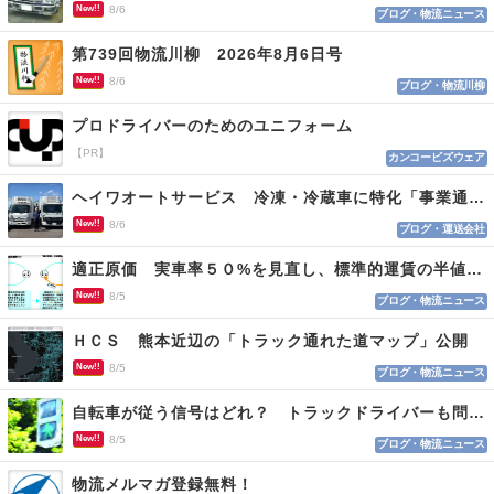
New!!
8/6
ブログ・物流ニュース
第739回物流川柳 2026年8月6日号
New!!
8/6
ブログ・物流川柳
プロドライバーのためのユニフォーム
【PR】
カンコービズウェア
ヘイワオートサービス 冷凍・冷蔵車に特化「事業通じ貢献目指す」
New!!
8/6
ブログ・運送会社
適正原価 実車率５０%を見直し、標準的運賃の半値の恐れも
New!!
8/5
ブログ・物流ニュース
ＨＣＳ 熊本近辺の「トラック通れた道マップ」公開
New!!
8/5
ブログ・物流ニュース
自転車が従う信号はどれ？ トラックドライバーも問われる認識
New!!
8/5
ブログ・物流ニュース
物流メルマガ登録無料！