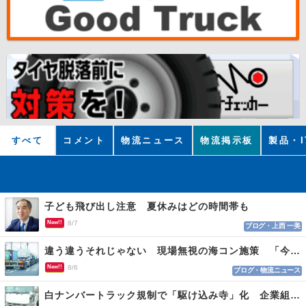
すべて
コメント
物流ニュース
物流掲示板
製品・I
子ども飛び出し注意 夏休みはどの時間帯も
New!!
8/7
ブログ・上西 一美
違う違うそれじゃない 現場無視の海コン施策 「今でも平均２～３時間は待つ」
New!!
8/6
ブログ・物流ニュース
白ナンバートラック規制で「駆け込み寺」化 企業組合が入会基準を見直しへ