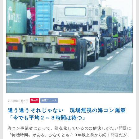
New!!
物流ニュース
2026年8月6日
違う違うそれじゃない 現場無視の海コン施策
「今でも平均２～３時間は待つ」
海コン事業者にとって、顕在化しているのに解決しがたい問題に
〝待機時間〟がある。少なくとも３０年以上前から続く問題だが、