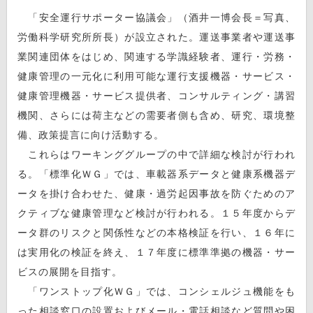
「安全運行サポーター協議会」（酒井一博会長＝写真、
労働科学研究所所長）が設立された。運送事業者や運送事
業関連団体をはじめ、関連する学識経験者、運行・労務・
健康管理の一元化に利用可能な運行支援機器・サービス・
健康管理機器・サービス提供者、コンサルティング・講習
機関、さらには荷主などの需要者側も含め、研究、環境整
備、政策提言に向け活動する。
これらはワーキンググループの中で詳細な検討が行われ
る。「標準化ＷＧ」では、車載器系データと健康系機器デ
ータを掛け合わせた、健康・過労起因事故を防ぐためのア
クティブな健康管理など検討が行われる。１５年度からデ
ータ群のリスクと関係性などの本格検証を行い、１６年に
は実用化の検証を終え、１７年度に標準準拠の機器・サー
ビスの展開を目指す。
「ワンストップ化ＷＧ」では、コンシェルジュ機能をも
った相談窓口の設置およびメール・電話相談など質問や困