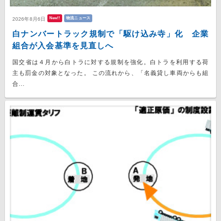
New!!
物流ニュース
2026年8月6日
白ナンバートラック規制で「駆け込み寺」化 企業
組合が入会基準を見直しへ
国交省は４月から白トラに対する規制を強化。白トラを利用する荷
主も罰金の対象となった。 この流れから、「名義貸し車両からも組
合...