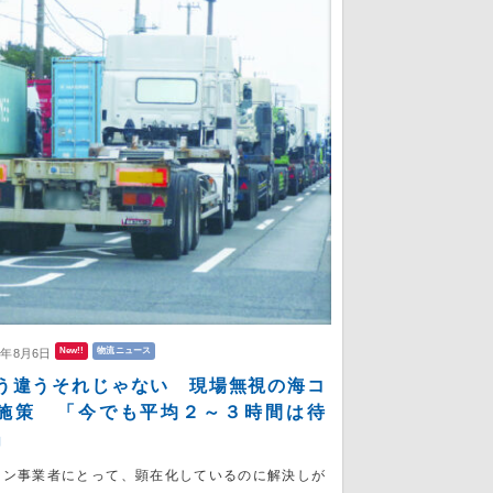
New!!
物流ニュース
6年8月6日
う違うそれじゃない 現場無視の海コ
施策 「今でも平均２～３時間は待
」
コン事業者にとって、顕在化しているのに解決しが