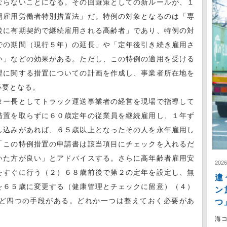
ならないことになる。その回避策としての新ルールが、１
期雇用労働者特別措置法」だ。特例の対象となるのは「専
後に有期契約で継続雇用される高齢者」であり、特例の対
での期間（現行５年）の延長」や「定年後引き続き雇用さ
い」などの効果がある。ただし、この特例の適用を受ける
理に関する措置についての計画を作成し、事業者所在地を
必要となる。
ー長としてトラック運送事業者の経営を現場で指導して
措置を取らずに６０歳定年の従業員を継続雇用し、１年ず
し込みがあれば、６５歳以上となったその人を永年雇用し
「この特例措置の申請書は該当項目にチェックを入れるだ
いた方が良い」とアドバイスする。さらに高年齢者雇用安
202
をすぐに行う（２）６８歳前後で第２の定年を設定し、無
違
を６５歳に変更する（健康管理とチェックに留意）（４）
ン
ど四つの手段がある。どれか一つは整えておく必要があ
つ
海