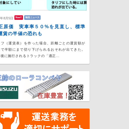
New!!
物流ニュース
6年8月5日
正原価 実車率５０%を見直し、標準
運賃の半値の恐れも
リフ（運賃表）を作った場合、距離ごとの運賃額が
大で半額にまで切り下げられるおそれが出てきた。
後に施行されるトラックの「適正...