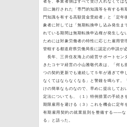
者を、事業者側はすべて受け入れなくては
日に施行された「専門的知識等を有する有
門知識を有する高額賃金受給者」と「定年
象者に対しては「無期転換申し込み発生ま
れている期間は無期転換申込権が発生しな
ためには対象労働者の特性に応じた雇用管
管轄する都道府県労働局長に認定の申請が
長年、三井住友海上の経営サポートセンタ
きたコヤマ経営の小山雅敬代表は、「何も
つの契約更新でも連続して５年が過ぎて申
なくてはならなくなる」と警鐘を鳴らす。
けの簡単なものなので、早めに提出してお
定法についても、（１）特例措置の手続き
期限雇用を避ける（３）これを機会に定年
有期雇用契約の就業規則を整備する――な
る」と語った。