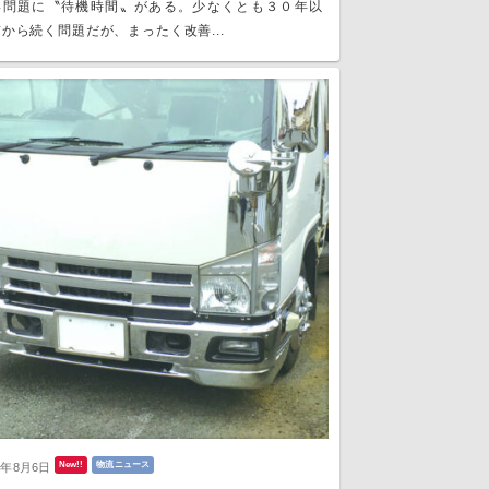
い問題に〝待機時間〟がある。少なくとも３０年以
から続く問題だが、まったく改善...
New!!
物流ニュース
6年8月6日