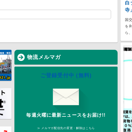
白
寺
国
を
ら、
物流メルマガ
ご登録受付中 (無料)
毎週火曜に最新ニュースをお届け!!
≫ メルマガ配信先の変更・解除はこちら