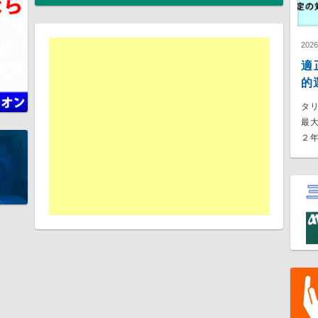
202
適
的
タ
最
２年