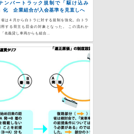
ナンバートラック規制で「駆け込み
」化 企業組合が入会基準を見直しへ
交省は４月から白トラに対する規制を強化。白トラ
利用する荷主も罰金の対象となった。 この流れか
「名義貸し車両からも組合...