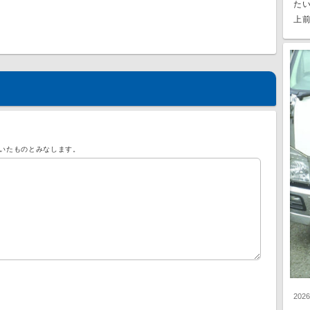
た
上前
いたものとみなします。
202