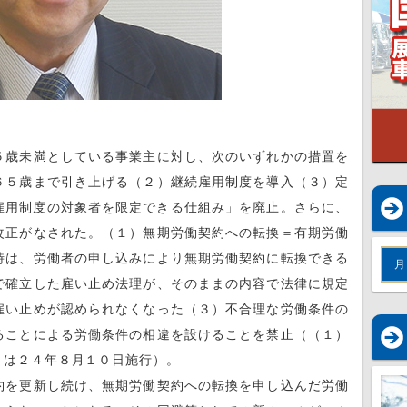
歳未満としている事業主に対し、次のいずれかの措置を
６５歳まで引き上げる（２）継続雇用制度を導入（３）定
雇用制度の対象者を限定できる仕組み」を廃止。さらに、
改正がなされた。（１）無期労働契約への転換＝有期労働
時は、労働者の申し込みにより無期労働契約に転換できる
月
で確立した雇い止め法理が、そのままの内容で法律に規定
雇い止めが認められなくなった（３）不合理な労働条件の
ることによる労働条件の相違を設けることを禁止（（１）
）は２４年８月１０日施行）。
を更新し続け、無期労働契約への転換を申し込んだ労働