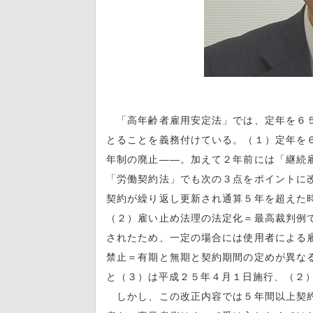
「高年齢者雇用安定法」では、定年を６５
とることを義務付けている。（１）定年を
年制の廃止――。加えて２年前には「継続
「労働契約法」でも次の３点をポイントに
契約が繰り返し更新され通算５年を超えた
（２）雇い止め法理の法定化＝最高裁判例
されたため、一定の場合には使用者による
禁止＝有期と無期と契約期間の定めが異な
と（３）は平成２５年４月１日施行、（２
しかし、この改正内容では５年間以上契約