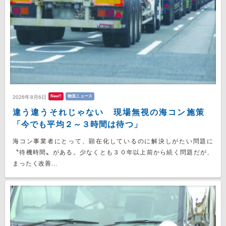
New!!
物流ニュース
2026年8月6日
違う違うそれじゃない 現場無視の海コン施策
「今でも平均２～３時間は待つ」
海コン事業者にとって、顕在化しているのに解決しがたい問題に
〝待機時間〟がある。少なくとも３０年以上前から続く問題だが、
まったく改善...