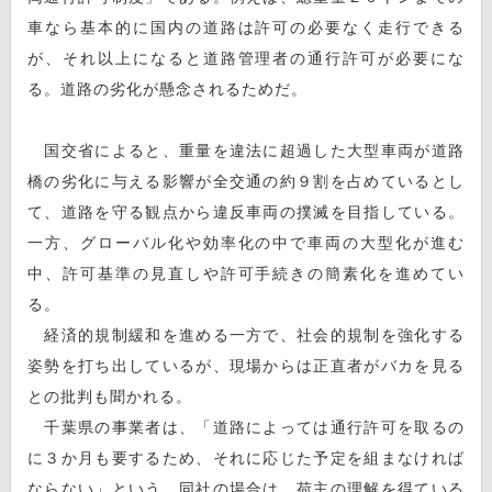
車なら基本的に国内の道路は許可の必要なく走行できる
が、それ以上になると道路管理者の通行許可が必要にな
る。道路の劣化が懸念されるためだ。
国交省によると、重量を違法に超過した大型車両が道路
橋の劣化に与える影響が全交通の約９割を占めているとし
て、道路を守る観点から違反車両の撲滅を目指している。
一方、グローバル化や効率化の中で車両の大型化が進む
中、許可基準の見直しや許可手続きの簡素化を進めてい
る。
経済的規制緩和を進める一方で、社会的規制を強化する
姿勢を打ち出しているが、現場からは正直者がバカを見る
との批判も聞かれる。
千葉県の事業者は、「道路によっては通行許可を取るの
に３か月も要するため、それに応じた予定を組まなければ
ならない」という。同社の場合は、荷主の理解を得ている