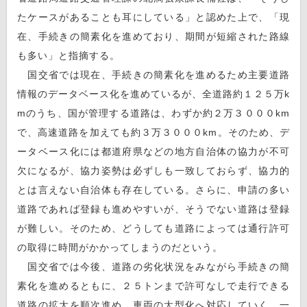
たケースがあることも耳にしている」と認めた上で、「現
在、手続きの簡素化を進めており、期間が短縮された路線
も多い」と指摘する。
国交省では現在、手続きの簡素化を進めるため主要道路
情報のデータベース化を進めているが、全道路約１２５万k
mのうち、国が管理する道路は、わずか約２万３０００km
で、高速道路を加えても約３万３０００km。そのため、デ
ータベース化には都道府県などの地方自治体の協力が不可
欠になるが、協力姿勢は必ずしも一致しておらず、協力的
とは言えない自治体も存在している。さらに、申請の多い
道路であれば登録も進めやすいが、そうでない道路は登録
が難しい。そのため、どうしても道路によっては通行許可
の取得に時間がかかってしまうのだという。
国交省では今後、道路の劣化状況をみながら手続きの簡
素化を進めるともに、２５トンまで許可なしで走行できる
道路の拡大を順次進め、車両の大型化へ対応していく。一