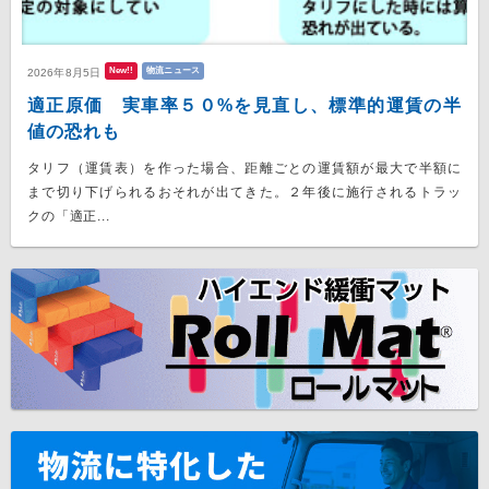
New!!
物流ニュース
2026年8月5日
適正原価 実車率５０%を見直し、標準的運賃の半
値の恐れも
タリフ（運賃表）を作った場合、距離ごとの運賃額が最大で半額に
まで切り下げられるおそれが出てきた。２年後に施行されるトラッ
クの「適正...