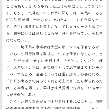
こともあり、許可を取得した上での輸送がほぼできてい
る。しかし、突発的に出る仕事に関しては、当然のことな
がら許可が間に合わない。そのため、「まず申請を出し
て、許可が出る前に仕事をこなしてしまうケースも出てく
る。厳密にいえば違反になるが、許可を待っていたら仕事
にならない」。
一方、埼玉県の事業者は大型の増トン車を保有するが、
「いちいち通行許可を取得していては仕事にならない」と
し、許可を取得せずに走行することが少なくないとこぼ
す。大型増トン車は、新規格車として総重量２０トンをオ
ーバーするため、道路によっては通行許可が必要になる。
「許可が出るまで待ってくれと荷主に言ったら断られるだ
け」と本音を漏らす。同社は違反覚悟で走行しているケー
スが圧倒的に多い。
こうした違反車両がまだまだ走行する現状に対し、国交
省道路局道路交通管理課の北澗弘康課長補佐は、「そうし