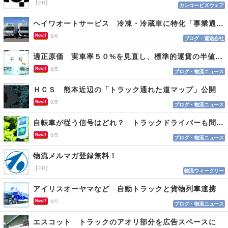
【PR】
カンコービズウェア
ヘイワオートサービス 冷凍・冷蔵車に特化「事業通じ貢献目指す」
New!!
8/6
ブログ・運送会社
適正原価 実車率５０%を見直し、標準的運賃の半値の恐れも
New!!
8/5
ブログ・物流ニュース
ＨＣＳ 熊本近辺の「トラック通れた道マップ」公開
New!!
8/5
ブログ・物流ニュース
自転車が従う信号はどれ？ トラックドライバーも問われる認識
New!!
8/5
ブログ・物流ニュース
物流メルマガ登録無料！
【PR】
物流ウィークリー
アイリスオーヤマなど 自動トラックと貨物列車連携
New!!
8/5
ブログ・物流ニュース
エスコット トラックのアオリ部分を広告スペースに