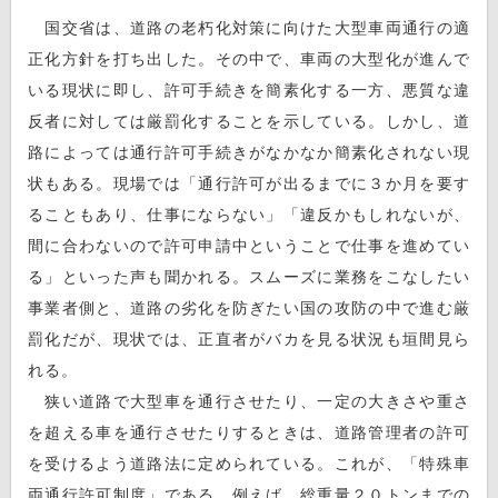
国交省は、道路の老朽化対策に向けた大型車両通行の適
正化方針を打ち出した。その中で、車両の大型化が進んで
いる現状に即し、許可手続きを簡素化する一方、悪質な違
反者に対しては厳罰化することを示している。しかし、道
路によっては通行許可手続きがなかなか簡素化されない現
状もある。現場では「通行許可が出るまでに３か月を要す
ることもあり、仕事にならない」「違反かもしれないが、
間に合わないので許可申請中ということで仕事を進めてい
る」といった声も聞かれる。スムーズに業務をこなしたい
事業者側と、道路の劣化を防ぎたい国の攻防の中で進む厳
罰化だが、現状では、正直者がバカを見る状況も垣間見ら
れる。
狭い道路で大型車を通行させたり、一定の大きさや重さ
を超える車を通行させたりするときは、道路管理者の許可
を受けるよう道路法に定められている。これが、「特殊車
両通行許可制度」である。例えば、総重量２０トンまでの