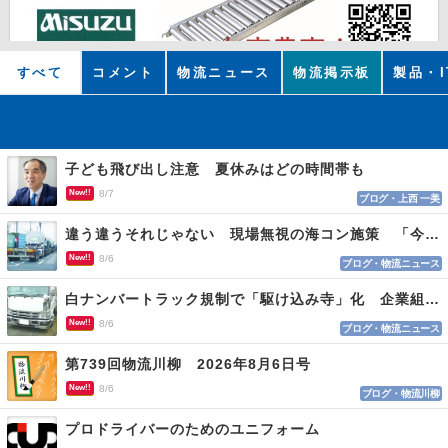
すべて
コメント
物流ニュース
物流掲示板
製品・I
子ども飛び出し注意 夏休みはどの時間帯も
New!!
8/7
ブログ・上西 一美
違う違うそれじゃない 現場無視の海コン施策 「今でも平均２～３時間は待つ」
New!!
8/6
ブログ・物流ニュース
白ナンバートラック規制で「駆け込み寺」化 企業組合が入会基準を見直しへ
New!!
8/6
ブログ・物流ニュース
第739回物流川柳 2026年8月6日号
New!!
8/6
ブログ・物流川柳
プロドライバーのためのユニフォーム