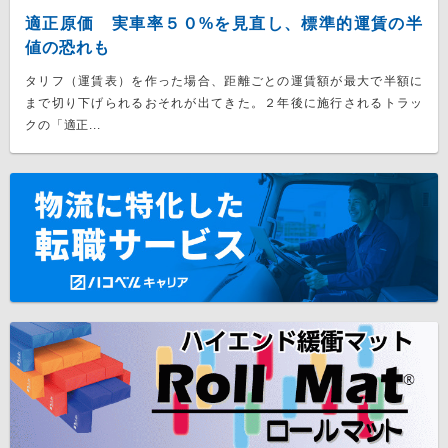
適正原価 実車率５０%を見直し、標準的運賃の半
値の恐れも
タリフ（運賃表）を作った場合、距離ごとの運賃額が最大で半額に
まで切り下げられるおそれが出てきた。２年後に施行されるトラッ
クの「適正...