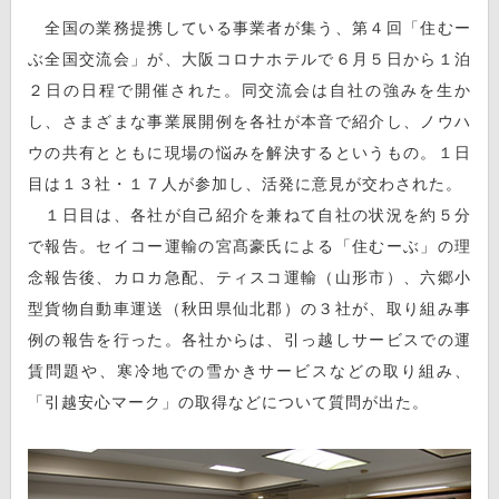
全国の業務提携している事業者が集う、第４回「住むー
ぶ全国交流会」が、大阪コロナホテルで６月５日から１泊
２日の日程で開催された。同交流会は自社の強みを生か
し、さまざまな事業展開例を各社が本音で紹介し、ノウハ
ウの共有とともに現場の悩みを解決するというもの。１日
目は１３社・１７人が参加し、活発に意見が交わされた。
１日目は、各社が自己紹介を兼ねて自社の状況を約５分
で報告。セイコー運輸の宮髙豪氏による「住むーぶ」の理
念報告後、カロカ急配、ティスコ運輸（山形市）、六郷小
型貨物自動車運送（秋田県仙北郡）の３社が、取り組み事
例の報告を行った。各社からは、引っ越しサービスでの運
賃問題や、寒冷地での雪かきサービスなどの取り組み、
「引越安心マーク」の取得などについて質問が出た。