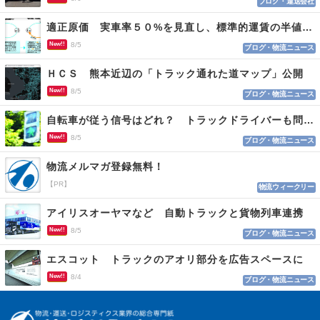
ブログ・運送会社
適正原価 実車率５０%を見直し、標準的運賃の半値の恐れも
New!!
8/5
ブログ・物流ニュース
ＨＣＳ 熊本近辺の「トラック通れた道マップ」公開
New!!
8/5
ブログ・物流ニュース
自転車が従う信号はどれ？ トラックドライバーも問われる認識
New!!
8/5
ブログ・物流ニュース
物流メルマガ登録無料！
【PR】
物流ウィークリー
アイリスオーヤマなど 自動トラックと貨物列車連携
New!!
8/5
ブログ・物流ニュース
エスコット トラックのアオリ部分を広告スペースに
New!!
8/4
ブログ・物流ニュース