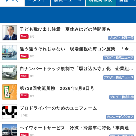
子ども飛び出し注意 夏休みはどの時間帯も
New!!
8/7
ブログ・上西 一美
違う違うそれじゃない 現場無視の海コン施策 「今でも平均２～３時間は待つ」
New!!
8/6
ブログ・物流ニュース
白ナンバートラック規制で「駆け込み寺」化 企業組合が入会基準を見直しへ
New!!
8/6
ブログ・物流ニュース
第739回物流川柳 2026年8月6日号
New!!
8/6
ブログ・物流川柳
プロドライバーのためのユニフォーム
【PR】
カンコービズウェア
ヘイワオートサービス 冷凍・冷蔵車に特化「事業通じ貢献目指す」
New!!
8/6