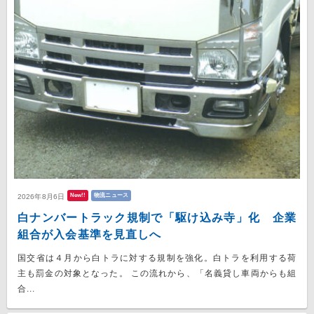
New!!
物流ニュース
2026年8月6日
白ナンバートラック規制で「駆け込み寺」化 企業
組合が入会基準を見直しへ
国交省は４月から白トラに対する規制を強化。白トラを利用する荷
主も罰金の対象となった。 この流れから、「名義貸し車両からも組
合...