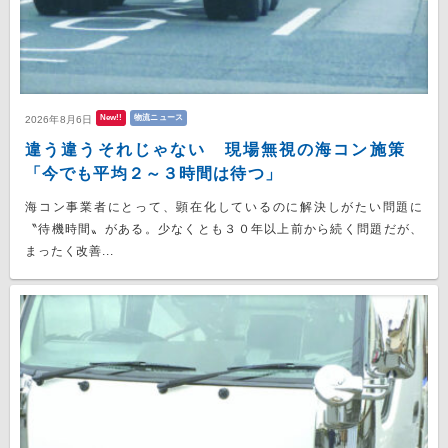
New!!
物流ニュース
2026年8月6日
違う違うそれじゃない 現場無視の海コン施策
「今でも平均２～３時間は待つ」
海コン事業者にとって、顕在化しているのに解決しがたい問題に
〝待機時間〟がある。少なくとも３０年以上前から続く問題だが、
まったく改善...