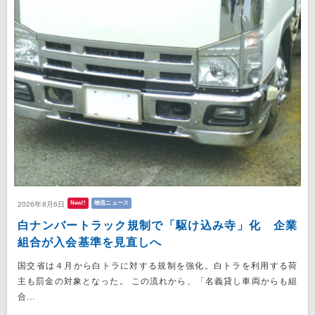
New!!
物流ニュース
2026年8月6日
白ナンバートラック規制で「駆け込み寺」化 企業
組合が入会基準を見直しへ
国交省は４月から白トラに対する規制を強化。白トラを利用する荷
主も罰金の対象となった。 この流れから、「名義貸し車両からも組
合...