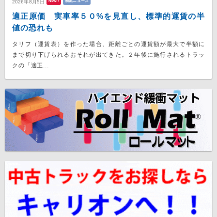
New!!
物流ニュース
2026年8月5日
適正原価 実車率５０%を見直し、標準的運賃の半
値の恐れも
タリフ（運賃表）を作った場合、距離ごとの運賃額が最大で半額に
まで切り下げられるおそれが出てきた。２年後に施行されるトラッ
クの「適正...