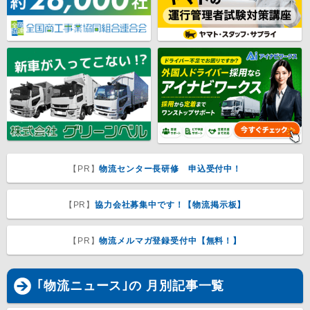
【PR】
物流センター長研修 申込受付中！
【PR】
協力会社募集中です！【物流掲示板】
【PR】
物流メルマガ登録受付中【無料！】
｢物流ニュース｣の 月別記事一覧