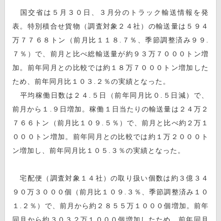
国交省は５月３０日、３月分のトラック輸送情報を発
表。特別積合せ貨物（調査対象２４社）の輸送量は５９４
万７７６８トン（前月比１１８.７％、季節調整済み９９.
７％）で、前月と比べ総輸送量が約９３万７０００トン増
加。前年同月との比較では約１８万７０００トン増加した
ため、前年同月比１０３.２％の実績となった。
平均稼働日数は２４.５日（前年同月比０.５日減）で、
前月から１.９日増加。稼働１日当たりの輸送量は２４万２
７６６トン（前月比１０９.５％）で、前月と比べ約２万１
０００トン増加。前年同月との比較では約１万２０００ト
ン増加し、前年同月比１０５.３％の実績となった。
宅配便（調査対象１４社）の取り扱い個数は約３億３４
９０万３０００個（前月比１０９.３％、季節調整済み１０
１.２％）で、前月から約２８５５万１０００個増加。前年
同月から約３０３２万１０００個増加したため、前年同月