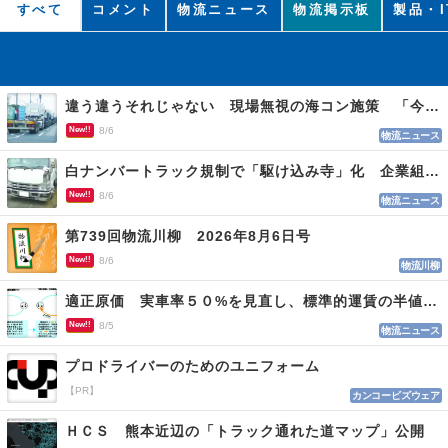
すべて
コメント
物流ニュース
物流掲示板
製品・I
違う違うそれじゃない 現場無視の海コン施策 「今でも平均２～３時間は待つ」
New!!
8/6
物流ニュース
白ナンバートラック規制で「駆け込み寺」化 企業組合が入会基準を見直しへ
New!!
8/6
物流ニュース
第739回物流川柳 2026年8月6日号
New!!
8/6
物流川柳
適正原価 実車率５０%を見直し、標準的運賃の半値の恐れも
New!!
8/5
物流ニュース
プロドライバーのためのユニフォーム
【PR】
カンコービズウェア
ＨＣＳ 熊本近辺の「トラック通れた道マップ」公開