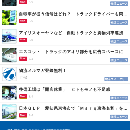
New!!
8/5
物流ニュース
自転車が従う信号はどれ？ トラックドライバーも問われる認識
New!!
8/5
物流ニュース
アイリスオーヤマなど 自動トラックと貨物列車連携
New!!
8/5
物流ニュース
エスコット トラックのアオリ部分を広告スペースに
New!!
8/4
物流ニュース
物流メルマガ登録無料！
【PR】
物流ウィークリー
整備工場は「開店休業」 ヒトもモノも不足感
New!!
8/4
物流ニュース
日本ＧＬＰ 愛知県東海市で「Ｍａｒｑ東海名和」を開発
New!!
8/4
物流ニュース