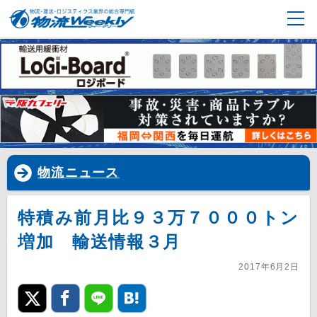
物流ニュース
特積み前月比９３万７０００トン
増加 輸送情報３月
2017年6月2日