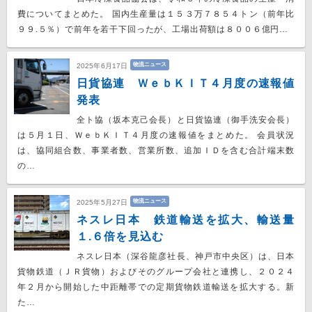
費についてまとめた。 国内生産量は１５３万７８５４トン（前年比
９９.５％）で前年を若干下回ったが、工場出荷額は８００６億円…
物流ニュース
2025年6月17日
日貨協連 ＷｅｂＫＩＴ４月度の速報値
発表
全ト協（坂本克己会長）と日貨協連（御手洗安会長）
は５月１日、ＷｅｂＫＩＴ４月度の速報値をまとめた。 会員状況
は、協同組合数、事業者数、営業所数、追加ＩＤを含む合計端末数
の…
物流ニュース
2025年5月27日
ネスレ日本 鉄道輸送を拡大、輸送量
１.６倍を見込む
ネスレ日本（深谷龍彦社長、神戸市中央区）は、日本
貨物鉄道（ＪＲ貨物）およびそのグループ会社と連携し、２０２４
年２月から開始した中距離帯での定期貨物鉄道輸送を拡大する。新
た…