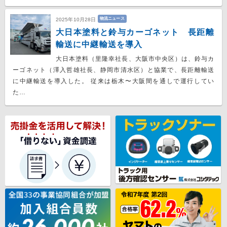
物流ニュース
2025年10月28日
大日本塗料と鈴与カーゴネット 長距離
輸送に中継輸送を導入
大日本塗料（里隆幸社長、大阪市中央区）は、鈴与カ
ーゴネット（澤入哲雄社長、静岡市清水区）と協業で、長距離輸送
に中継輸送を導入した。 従来は栃木〜大阪間を通しで運行してい
た…