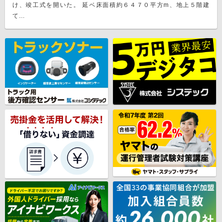
け、竣工式を開いた。 延ベ床面積約６４７０平方m、地上５階建
て…