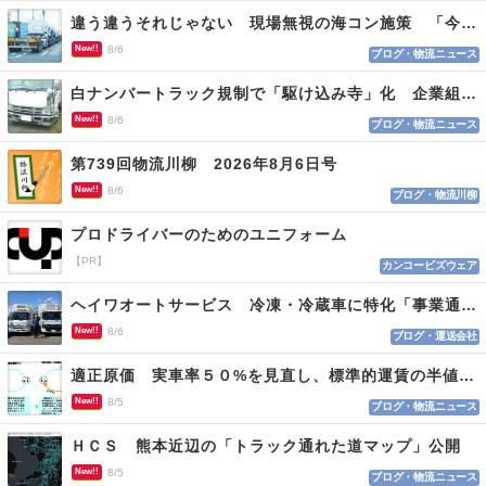
違う違うそれじゃない 現場無視の海コン施策 「今でも平均２～３時間は待つ」
New!!
8/6
ブログ・物流ニュース
白ナンバートラック規制で「駆け込み寺」化 企業組合が入会基準を見直しへ
New!!
8/6
ブログ・物流ニュース
第739回物流川柳 2026年8月6日号
New!!
8/6
ブログ・物流川柳
プロドライバーのためのユニフォーム
【PR】
カンコービズウェア
ヘイワオートサービス 冷凍・冷蔵車に特化「事業通じ貢献目指す」
New!!
8/6
ブログ・運送会社
適正原価 実車率５０%を見直し、標準的運賃の半値の恐れも
New!!
8/5
ブログ・物流ニュース
ＨＣＳ 熊本近辺の「トラック通れた道マップ」公開
New!!
8/5
ブログ・物流ニュース