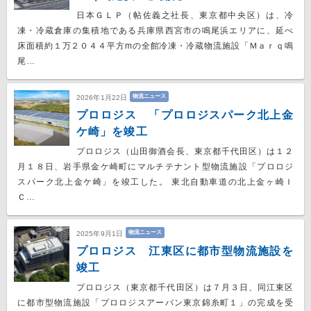
日本ＧＬＰ（帖佐義之社長、東京都中央区）は、冷
凍・冷蔵倉庫の集積地である兵庫県西宮市の鳴尾浜エリアに、延べ
床面積約１万２０４４平方mの全館冷凍・冷蔵物流施設「Ｍａｒｑ鳴
尾…
物流ニュース
2026年1月22日
プロロジス 「プロロジスパーク北上金
ケ崎」を竣工
プロロジス（山田御酒会長、東京都千代田区）は１２
月１８日、岩手県金ケ崎町にマルチテナント型物流施設「プロロジ
スパーク北上金ケ崎」を竣工した。 東北自動車道の北上金ヶ崎Ｉ
Ｃ…
物流ニュース
2025年9月1日
プロロジス 江東区に都市型物流施設を
竣工
プロロジス（東京都千代田区）は７月３日、同江東区
に都市型物流施設「プロロジスアーバン東京錦糸町１」の完成を受