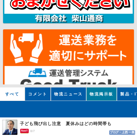
すべて
コメント
物流ニュース
物流掲示板
製品・I
子ども飛び出し注意 夏休みはどの時間帯も
New!!
8/7
ブログ・上西 一美