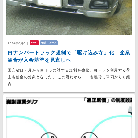
New!!
物流ニュース
2026年8月6日
白ナンバートラック規制で「駆け込み寺」化 企業
組合が入会基準を見直しへ
国交省は４月から白トラに対する規制を強化。白トラを利用する荷
主も罰金の対象となった。 この流れから、「名義貸し車両からも組
合...