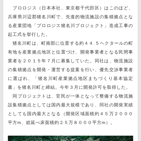
プロロジス（日本本社、東京都千代田区）はこのほど、
兵庫県川辺郡猪名川町で、先進的物流施設の集積拠点とな
る産業団地「プロロジス猪名川プロジェクト」造成工事の
起工式を挙行した。
猪名川町は、町南部に位置する約４４.５ヘクタールの町
有地を産業拠点地区と位置づけ、開発事業者となる民間事
業者を２０１５年７月に募集していた。同社は、物流施設
の集積拠点を開発・運営する提案を行い、優先交渉事業者
に選ばれ、「猪名川町産業拠点地区まちづくり基本協定
書」を猪名川町と締結。今年３月に開発許可を取得した。
同プロジェクトは、官民が一体となって整備する物流施
設集積拠点としては国内最大規模であり、同社の開発実績
としても国内最大となる（開発区域面積約４５万２０００
平方m、総延べ床面積約２５万８０００平方m）。