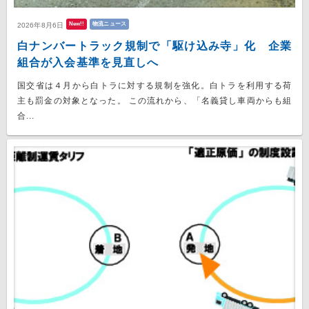
New!!
物流ニュース
2026年8月6日
白ナンバートラック規制で「駆け込み寺」化 企業
組合が入会基準を見直しへ
国交省は４月から白トラに対する規制を強化。白トラを利用する荷
主も罰金の対象となった。 この流れから、「名義貸し車両からも組
合...