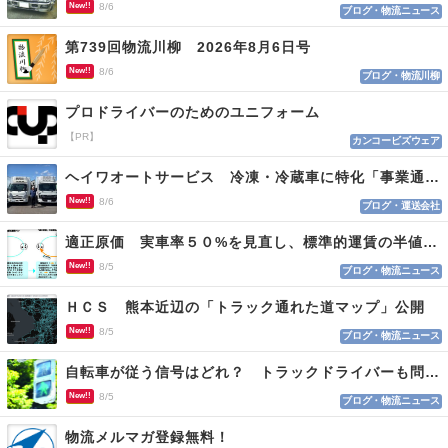
New!!
8/6
ブログ・物流ニュース
第739回物流川柳 2026年8月6日号
New!!
8/6
ブログ・物流川柳
プロドライバーのためのユニフォーム
【PR】
カンコービズウェア
ヘイワオートサービス 冷凍・冷蔵車に特化「事業通じ貢献目指す」
New!!
8/6
ブログ・運送会社
適正原価 実車率５０%を見直し、標準的運賃の半値の恐れも
New!!
8/5
ブログ・物流ニュース
ＨＣＳ 熊本近辺の「トラック通れた道マップ」公開
New!!
8/5
ブログ・物流ニュース
自転車が従う信号はどれ？ トラックドライバーも問われる認識
New!!
8/5
ブログ・物流ニュース
物流メルマガ登録無料！