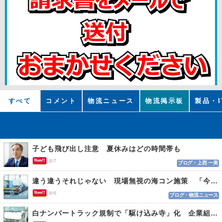
すべて
コメント
物流ニュース
物流掲示板
製品・I
子ども飛び出し注意 夏休みはどの時間帯も
New!!
8/7
ブログ・上西 一美
違う違うそれじゃない 現場無視の海コン施策 「今でも平均２～３時間は待つ」
New!!
8/6
ブログ・物流ニュース
白ナンバートラック規制で「駆け込み寺」化 企業組合が入会基準を見直しへ