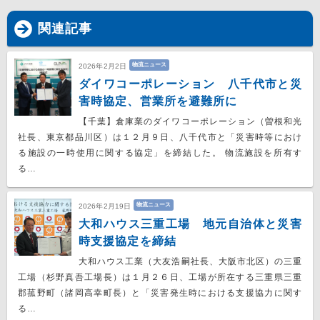
関連記事
物流ニュース
2026年2月2日
ダイワコーポレーション 八千代市と災
害時協定、営業所を避難所に
【千葉】倉庫業のダイワコーポレーション（曽根和光
社長、東京都品川区）は１２月９日、八千代市と「災害時等におけ
る施設の一時使用に関する協定」を締結した。 物流施設を所有す
る…
物流ニュース
2026年2月19日
大和ハウス三重工場 地元自治体と災害
時支援協定を締結
大和ハウス工業（大友浩嗣社長、大阪市北区）の三重
工場（杉野真吾工場長）は１月２６日、工場が所在する三重県三重
郡菰野町（諸岡高幸町長）と「災害発生時における支援協力に関す
る…