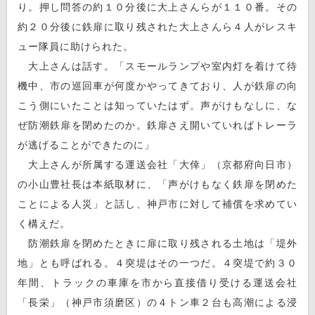
り。押し問答の約１０分後に大上さんらが１１０番。その
約２０分後に鉄扉に取り残された大上さんら４人がレスキ
ュー隊員に助けられた。
大上さんは話す。「スモールランプや室内灯を着けて待
機中、市の巡回車が何度かやってきており、人が鉄扉の向
こう側にいたことは知っていたはず。声がけもなしに、な
ぜ防潮鉄扉を閉めたのか。鉄扉さえ開いていればトレーラ
が逃げることができたのに」
大上さんが所属する運送会社「大倖」（京都府向日市）
の小山豊社長は本紙取材に、「声がけもなく鉄扉を閉めた
ことによる人災」と話し、神戸市に対して補償を求めてい
く構えだ。
防潮鉄扉を閉めたときに扉に取り残される土地は「堤外
地」とも呼ばれる。４突堤はその一つだ。４突堤で約３０
年間、トラックの車庫を市から直接借り受ける運送会社
「長栄」（神戸市須磨区）の４トン車２台も高潮による浸