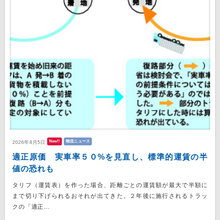
New!!
物流ニュース
2026年8月5日
適正原価 実車率５０%を見直し、標準的運賃の半
値の恐れも
タリフ（運賃表）を作った場合、距離ごとの運賃額が最大で半額に
まで切り下げられるおそれが出てきた。２年後に施行されるトラッ
クの「適正...