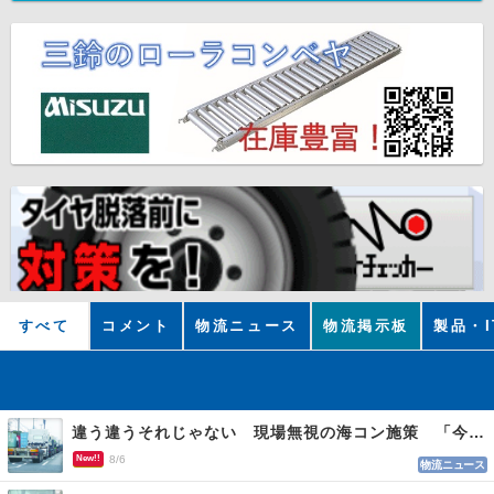
すべて
コメント
物流ニュース
物流掲示板
製品・I
違う違うそれじゃない 現場無視の海コン施策 「今でも平均２～３時間は待つ」
New!!
8/6
物流ニュース