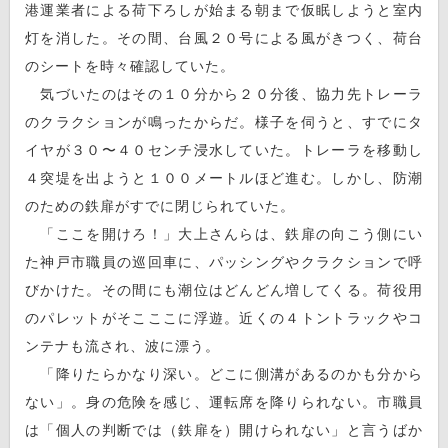
港運業者による荷下ろしが始まる朝まで仮眠しようと室内
灯を消した。その間、台風２０号による風がきつく、荷台
のシートを時々確認していた。
気づいたのはその１０分から２０分後、協力先トレーラ
のクラクションが鳴ったからだ。様子を伺うと、すでにタ
イヤが３０〜４０センチ浸水していた。トレーラを移動し
４突堤を出ようと１００メートルほど進む。しかし、防潮
のための鉄扉がすでに閉じられていた。
「ここを開けろ！」大上さんらは、鉄扉の向こう側にい
た神戸市職員の巡回車に、パッシングやクラクションで呼
びかけた。その間にも潮位はどんどん増してくる。荷役用
のパレットがそこここに浮遊。近くの４トントラックやコ
ンテナも流され、波に漂う。
「降りたらかなり深い。どこに側溝があるのかも分から
ない」。身の危険を感じ、運転席を降りられない。市職員
は「個人の判断では（鉄扉を）開けられない」と言うばか