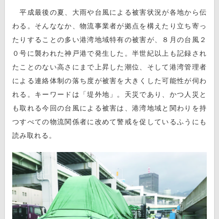
平成最後の夏、大雨や台風による被害状況が各地から伝
わる。そんななか、物流事業者が拠点を構えたり立ち寄っ
たりすることの多い港湾地域特有の被害が、８月の台風２
０号に襲われた神戸港で発生した。半世紀以上も記録され
たことのない高さにまで上昇した潮位、そして港湾管理者
による連絡体制の落ち度が被害を大きくした可能性が伺わ
れる。キーワードは「堤外地」。天災であり、かつ人災と
も取れる今回の台風による被害は、港湾地域と関わりを持
つすべての物流関係者に改めて警戒を促しているふうにも
読み取れる。