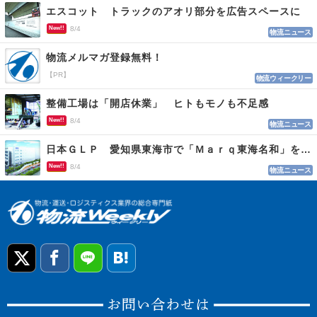
エスコット トラックのアオリ部分を広告スペースに
New!!
8/4
物流ニュース
物流メルマガ登録無料！
【PR】
物流ウィークリー
整備工場は「開店休業」 ヒトもモノも不足感
New!!
8/4
物流ニュース
日本ＧＬＰ 愛知県東海市で「Ｍａｒｑ東海名和」を開発
New!!
8/4
物流ニュース