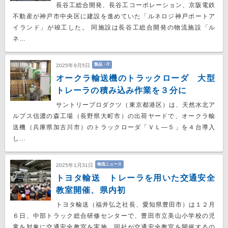
長谷工総合開発、長谷工コーポレーション、京阪電鉄
不動産が神戸市中央区に建設を進めていた「ルネロジ神戸ポートア
イランド」が竣工した。 同施設は長谷工総合開発の物流施設「ル
ネ…
製品・IT
2025年9月5日
オークラ輸送機のトラックローダ 大型
トレーラの積み込み作業を３分に
サントリープロダクツ（東京都港区）は、天然水北ア
ルプス信濃の森工場（長野県大町市）の出荷ヤードで、オークラ輸
送機（兵庫県加古川市）のトラックローダ「ＶＬ―５」を４台導入
し…
物流ニュース
2025年1月31日
トヨタ輸送 トレーラを用いた交通安全
教室開催、県内初
トヨタ輸送（福井弘之社長、愛知県豊田市）は１２月
６日、中部トラック総合研修センターで、豊⽥市⽴美⼭⼩学校の児
童を対象に交通安全教室を実施。同社が交通安全教室を開催するの