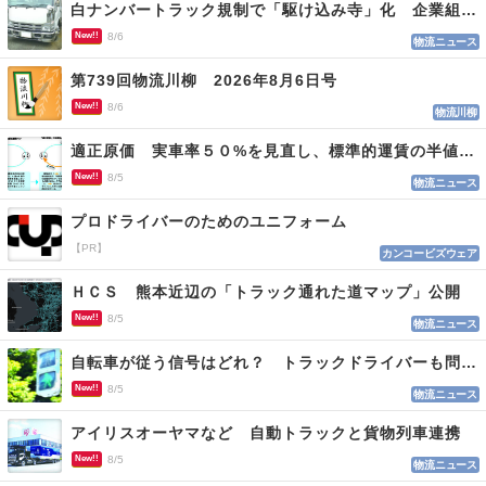
白ナンバートラック規制で「駆け込み寺」化 企業組合が入会基準を見直しへ
New!!
8/6
物流ニュース
第739回物流川柳 2026年8月6日号
New!!
8/6
物流川柳
適正原価 実車率５０%を見直し、標準的運賃の半値の恐れも
New!!
8/5
物流ニュース
プロドライバーのためのユニフォーム
【PR】
カンコービズウェア
ＨＣＳ 熊本近辺の「トラック通れた道マップ」公開
New!!
8/5
物流ニュース
自転車が従う信号はどれ？ トラックドライバーも問われる認識
New!!
8/5
物流ニュース
アイリスオーヤマなど 自動トラックと貨物列車連携
New!!
8/5
物流ニュース