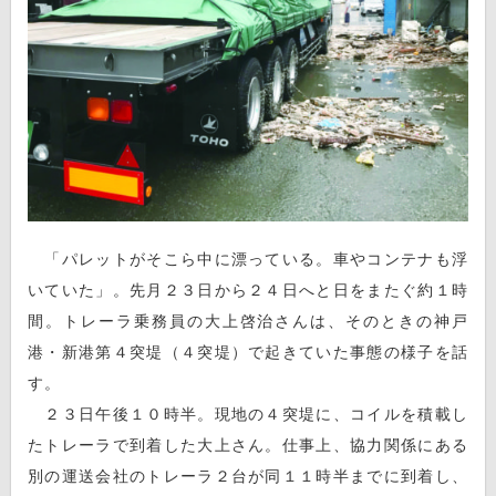
「パレットがそこら中に漂っている。車やコンテナも浮
いていた」。先月２３日から２４日へと日をまたぐ約１時
間。トレーラ乗務員の大上啓治さんは、そのときの神戸
港・新港第４突堤（４突堤）で起きていた事態の様子を話
す。
２３日午後１０時半。現地の４突堤に、コイルを積載し
たトレーラで到着した大上さん。仕事上、協力関係にある
別の運送会社のトレーラ２台が同１１時半までに到着し、