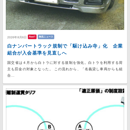
New!!
物流ニュース
2026年8月6日
白ナンバートラック規制で「駆け込み寺」化 企業
組合が入会基準を見直しへ
国交省は４月から白トラに対する規制を強化。白トラを利用する荷
主も罰金の対象となった。 この流れから、「名義貸し車両からも組
合...