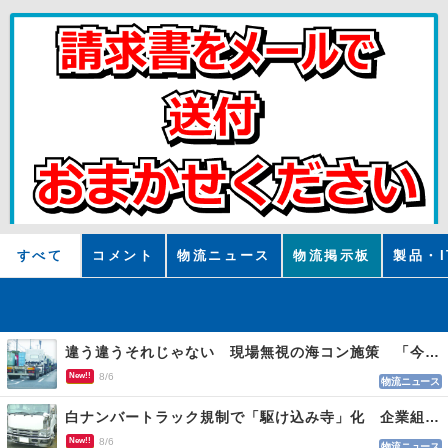
すべて
コメント
物流ニュース
物流掲示板
製品・I
違う違うそれじゃない 現場無視の海コン施策 「今でも平均２～３時間は待つ」
New!!
8/6
物流ニュース
白ナンバートラック規制で「駆け込み寺」化 企業組合が入会基準を見直しへ
New!!
8/6
物流ニュース