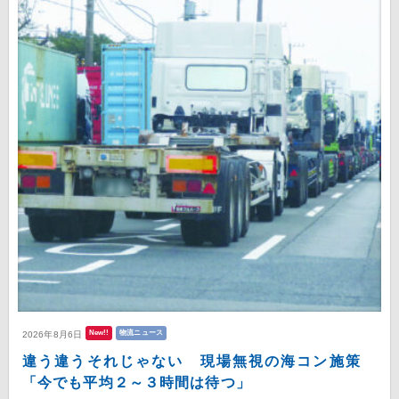
New!!
物流ニュース
2026年8月6日
違う違うそれじゃない 現場無視の海コン施策
「今でも平均２～３時間は待つ」