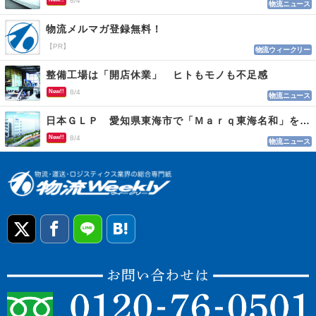
8/4
物流ニュース
物流メルマガ登録無料！
【PR】
物流ウィークリー
整備工場は「開店休業」 ヒトもモノも不足感
New!!
8/4
物流ニュース
日本ＧＬＰ 愛知県東海市で「Ｍａｒｑ東海名和」を開発
New!!
8/4
物流ニュース