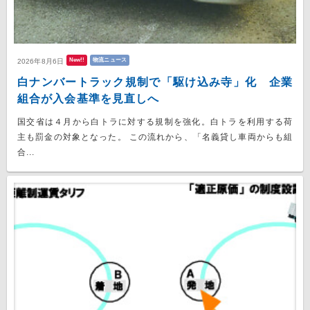
New!!
物流ニュース
2026年8月6日
白ナンバートラック規制で「駆け込み寺」化 企業
組合が入会基準を見直しへ
国交省は４月から白トラに対する規制を強化。白トラを利用する荷
主も罰金の対象となった。 この流れから、「名義貸し車両からも組
合...