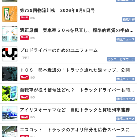
第739回物流川柳 2026年8月6日号
New!!
8/6
物流川柳
適正原価 実車率５０%を見直し、標準的運賃の半値の恐れも
New!!
8/5
物流ニュース
プロドライバーのためのユニフォーム
【PR】
カンコービズウェア
ＨＣＳ 熊本近辺の「トラック通れた道マップ」公開
New!!
8/5
物流ニュース
自転車が従う信号はどれ？ トラックドライバーも問われる認識
New!!
8/5
物流ニュース
アイリスオーヤマなど 自動トラックと貨物列車連携
New!!
8/5
物流ニュース
エスコット トラックのアオリ部分を広告スペースに
New!!