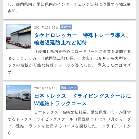
し、静岡県内と愛知県内のインターチェンジ近郊に位置する物流拠
点間…
運送会社
2024年12月27日
タケヒロレッカー 特殊トレーラ導入、
輸送遅延防止など期待
【愛知】県内を中心にロードサービス事業を展開する
タケヒロレッカー（武岡謙二郎社長、一宮市）は８月から大型トラ
ックの積載が可能な特殊トレーラを導入した。 導入したのはオズ
サ…
物流ニュース
2024年11月13日
日本トレクス ドライビングスクールに
W連結トラックコース
日本トレクス（高崎文弘社長、愛知県豊川市）が運営
するトレクスドライビングスクール（同豊橋市）は１０月から、ダ
ブル連結トラックを使用するコースを開校した。 クライアントか
ら…