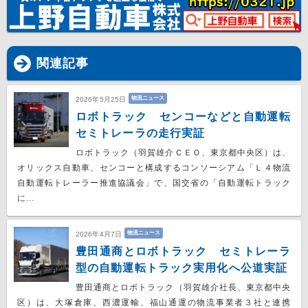
関連記事
物流ニュース
2026年5月25日
ロボトラック センコーなどと自動運転
セミトレーラの走行実証
ロボトラック（羽賀雄介ＣＥＯ、東京都中央区）は、
オリックス自動車、センコーと構成するコンソーシアム「Ｌ４物流
自動運転トレーラー推進協議会」で、国交省の「自動運転トラック
に…
物流ニュース
2026年4月7日
豊田通商とロボトラック セミトレーラ
型の自動運転トラック実用化へ公道実証
豊田通商とロボトラック（羽賀雄介社長、東京都中央
区）は、大塚倉庫、西濃運輸、福山通運の物流事業者３社と連携