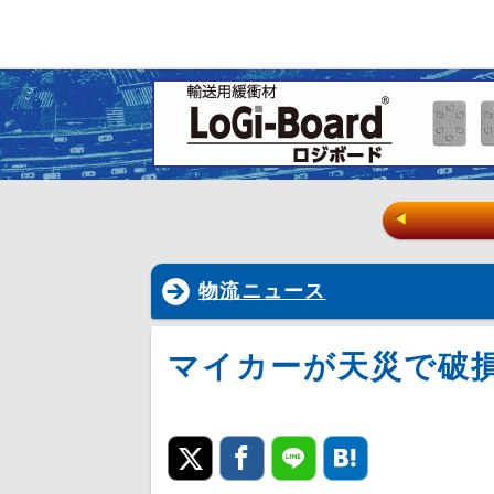
◀
物流ニュース
マイカーが天災で破