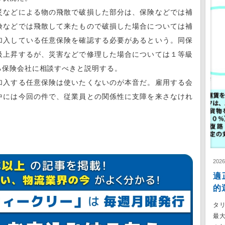
などによる物の飛散で破損した部分は、保険などでは補
険などでは飛散して来たもので破損した場合については補
加入している任意保険を確認する必要があるという。同保
級上昇するが、災害などで修理した場合については１等級
る保険会社に相談すべきと説明する。
入する任意保険は使いたくないのが本音だ。雇用する会
中には今回の件で、従業員との関係性に支障を来さなけれ
202
適
的
タ
最