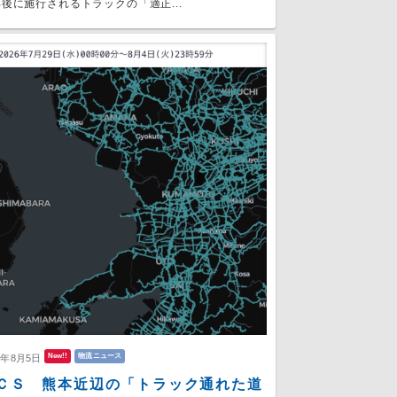
後に施行されるトラックの「適正...
New!!
物流ニュース
6年8月5日
ＣＳ 熊本近辺の「トラック通れた道