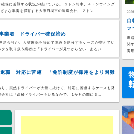
ー確保に苦戦する状況が続いている。 ２トン箱車、４トンウイング
ざまな車両を保有する大阪府堺市の運送会社。 ２トン…
202
自
ラ
事業者 ドライバー確保諦め
道
運送会社が、人材確保を諦めて車両を処分するケースが増えてい
関
ックを取り扱う業者は「ドライバーが見つからない、あるい…
両用
に退職 対応に苦慮 「免許制度が採用をより困難
おり、突然ドライバーが大量に抜けて、対応に苦慮するケースも発
送会社は「高齢ドライバーもいるなかで、１か月の間に３…