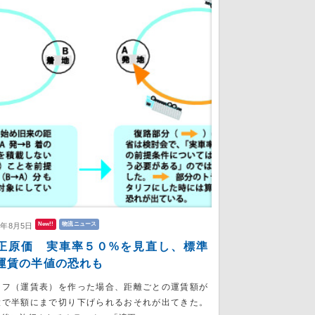
New!!
物流ニュース
6年8月5日
正原価 実車率５０%を見直し、標準
運賃の半値の恐れも
リフ（運賃表）を作った場合、距離ごとの運賃額が
大で半額にまで切り下げられるおそれが出てきた。