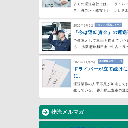
多くの運送会社では、ドライバ
車、海コン・雑貨トレーラとさま
トピックス物流ニュース
2025年8月5日
「今は運転資金」の運送
予備車として車両を抱えていた
る。 大阪府岸和田市で中古トラ
労務管理物流ニュース
2025年11月25日
ドライバーが立て続け
に」
運送業界の人手不足が加速して
生している。 香川県三豊市の運
物流メルマガ