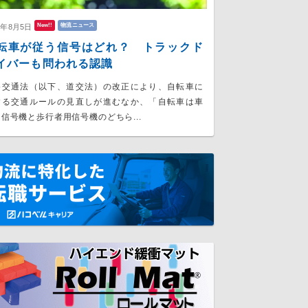
New!!
物流ニュース
6年8月5日
転車が従う信号はどれ？ トラックド
イバーも問われる認識
路交通法（以下、道交法）の改正により、自転車に
する交通ルールの見直しが進むなか、「自転車は車
信号機と歩行者用信号機のどちら...