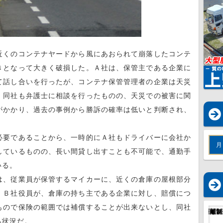
くのコンテナヤードから風にあおられて崩落したコンテ
きとなって大きく破損した。Ａ社は、保管主である企業に
て話し合いを行ったが、コンテナ保管管理者の企業は天災
、同社も弁護士に相談を行ったものの、天災での被害に関
がかかり、過去の事例から勝訴の確率は低いと判断され、
要であることから、一時的にＡ社もドライバーに会社か
月
しているものの、長い間貸し出すことも不可能で、通勤手
いる。
、従業員が保管するマイカーに、近くの倉庫の屋根部分
。Ｂ社役員が、倉庫の持ち主である企業に対し、賠償につ
もので保険の範囲では補償することが出来ないとし、同社
る状況だ。