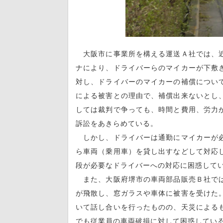
大阪市に事業所を構える運送Ａ社では、近
ナにより、ドライバーらのマイカーが下敷
対し、ドライバーのマイカーの補償につい
による被害との理由で、補償出来ないとし
しては裁判で争っても、時間と費用、労力
訴訟をあきらめている。
しかし、ドライバーは通勤にマイカーが必
ら車両（乗用車）を貸し出すなどして対応
段が必要なドライバーへの対応に困惑して
また、大阪府堺市の車両部品販売Ｂ社では
が飛散し、窓ガラスや車体に被害を受けた
いて話し合いを行ったものの、天災による
でも従業員の車両破損に対して困惑してい