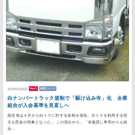
New!!
物流ニュース
2026年8月6日
白ナンバートラック規制で「駆け込み寺」化 企業
組合が入会基準を見直しへ
国交省は４月から白トラに対する規制を強化。白トラを利用する荷
主も罰金の対象となった。 この流れから、「名義貸し車両からも組
合...