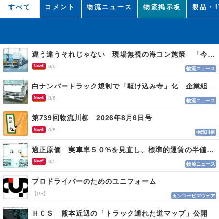
すべて
コメント
物流ニュース
物流掲示板
製品・I
違う違うそれじゃない 現場無視の海コン施策 「今でも平均２～３時間は待つ」
New!!
8/6
物流ニュース
白ナンバートラック規制で「駆け込み寺」化 企業組合が入会基準を見直しへ
New!!
8/6
物流ニュース
第739回物流川柳 2026年8月6日号
New!!
8/6
物流川柳
適正原価 実車率５０%を見直し、標準的運賃の半値の恐れも
New!!
8/5
物流ニュース
プロドライバーのためのユニフォーム
【PR】
カンコービズウェア
ＨＣＳ 熊本近辺の「トラック通れた道マップ」公開