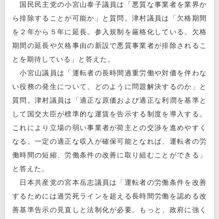
国民民主党の小宮山泰子議員は「悪質な事業者を業界か
ら排除することが可能か」と質問。津村議員は「欠格期間
を２年から５年に延長。参入規制を厳格化している。欠格
期間の延長や欠格事由の新設で悪質事業者が排除されるこ
とを期待している」と答えた。
小宮山議員は「運転者の長時間過重労働や対価を伴わな
い役務の発生について、どのように問題解決するのか」と
質問。津村議員は「適正な原価および適正な利潤を基準と
して国交大臣が標準的な運賃を告示する制度を導入する。
これにより立場の弱い事業者が荷主との交渉を進めやすく
なる。一定の適正な収入が確保可能となれば、運転者の労
働時間の短縮、労働条件の改善に取り組むことができる」
と答えた。
日本共産党の宮本岳志議員は「運転者の労働条件を改善
するためには過労死ラインを超える長時間労働を認める改
善基準告示の見直しと法制化が必要。もっと、政府に強く