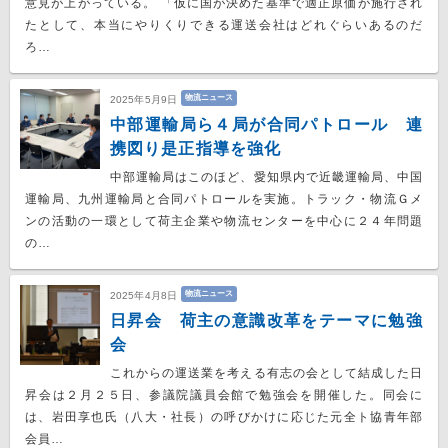
意見が上がっている。 「仮に国が決めた基準で適正原価が施行され
たとして、本当にやりくりできる運送会社はどれぐらいあるのだ
ろ…
物流ニュース
2025年5月9日
中部運輸局ら４局が合同パトロール 連
携図り是正指導を強化
中部運輸局はこのほど、愛知県内で近畿運輸局、中国
運輸局、九州運輸局と合同パトロールを実施。トラック・物流Ｇメ
ンの活動の一環として荷主企業や物流センターを中心に２４年問題
の…
物流ニュース
2025年4月8日
日昇会 荷主の意識改革をテーマに勉強
会
これからの運送業を考える有志の会として結成した日
昇会は２月２５日、参議院議員会館で勉強会を開催した。同会に
は、岩田享也氏（八大・社長）の呼びかけに応じた元全ト協青年部
会員…