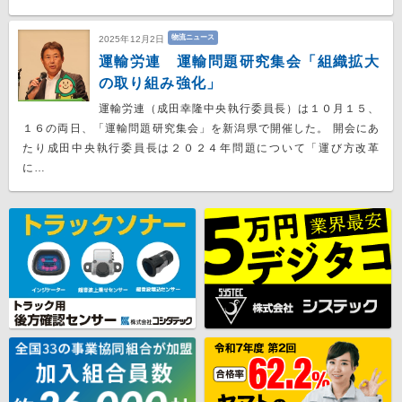
物流ニュース
2025年12月2日
運輸労連 運輸問題研究集会「組織拡大
の取り組み強化」
運輸労連（成田幸隆中央執行委員長）は１０月１５、
１６の両日、「運輸問題研究集会」を新潟県で開催した。 開会にあ
たり成田中央執行委員長は２０２４年問題について「運び方改革
に…