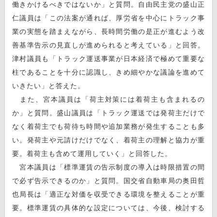
働きかけるべきではないか」と質問。自由民主党の盛山正
仁議員は「この法案が通れば、厚労省を中心にトラック事
業の実態を踏まえながら、長時間労働の是正が進むよう改
善基準告示の見直しが進められると考えている」と回答。
津村議員も「トラック運送事業が日本経済で極めて重要な
柱であることを十分に認識し、きめ細やかな議論を進めて
いきたい」と答えた。
また、宮本議員は「荷主対策には着荷主も含まれるの
か」と質問。盛山議員は「トラック運送では発荷主だけで
なく着荷主でも荷待ち時間や追加業務が発生することも多
い。発荷主や元請けだけでなく、着荷主の理解と協力が重
要。着荷主も含めて運用していく」と回答した。
宮本議員は「標準運賃の告示制度の導入は時限措置の間
で必ず告示できるのか」と質問。国交省自動車局の奥田哲
也局長は「適正な対価を収受できる環境を整えることが重
要。標準運賃の具体的な設定については、今後、検討する