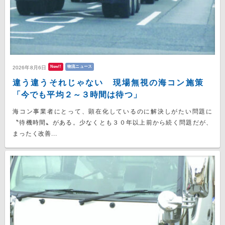
New!!
物流ニュース
2026年8月6日
違う違うそれじゃない 現場無視の海コン施策
「今でも平均２～３時間は待つ」
海コン事業者にとって、顕在化しているのに解決しがたい問題に
〝待機時間〟がある。少なくとも３０年以上前から続く問題だが、
まったく改善...