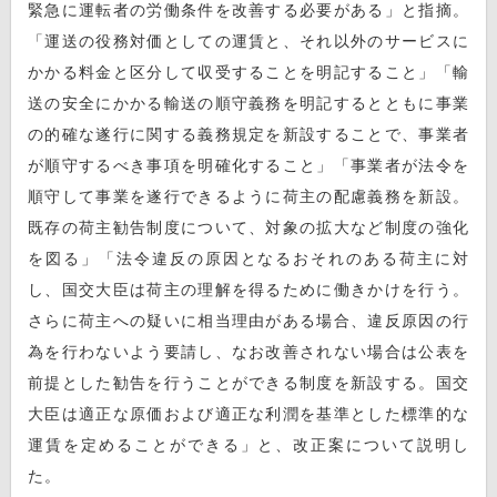
緊急に運転者の労働条件を改善する必要がある」と指摘。
「運送の役務対価としての運賃と、それ以外のサービスに
かかる料金と区分して収受することを明記すること」「輸
送の安全にかかる輸送の順守義務を明記するとともに事業
の的確な遂行に関する義務規定を新設することで、事業者
が順守するべき事項を明確化すること」「事業者が法令を
順守して事業を遂行できるように荷主の配慮義務を新設。
既存の荷主勧告制度について、対象の拡大など制度の強化
を図る」「法令違反の原因となるおそれのある荷主に対
し、国交大臣は荷主の理解を得るために働きかけを行う。
さらに荷主への疑いに相当理由がある場合、違反原因の行
為を行わないよう要請し、なお改善されない場合は公表を
前提とした勧告を行うことができる制度を新設する。国交
大臣は適正な原価および適正な利潤を基準とした標準的な
運賃を定めることができる」と、改正案について説明し
た。