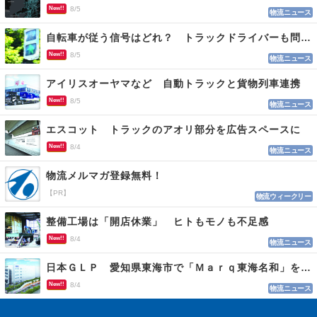
New!!
8/5
物流ニュース
自転車が従う信号はどれ？ トラックドライバーも問われる認識
New!!
8/5
物流ニュース
アイリスオーヤマなど 自動トラックと貨物列車連携
New!!
8/5
物流ニュース
エスコット トラックのアオリ部分を広告スペースに
New!!
8/4
物流ニュース
物流メルマガ登録無料！
【PR】
物流ウィークリー
整備工場は「開店休業」 ヒトもモノも不足感
New!!
8/4
物流ニュース
日本ＧＬＰ 愛知県東海市で「Ｍａｒｑ東海名和」を開発
New!!
8/4
物流ニュース