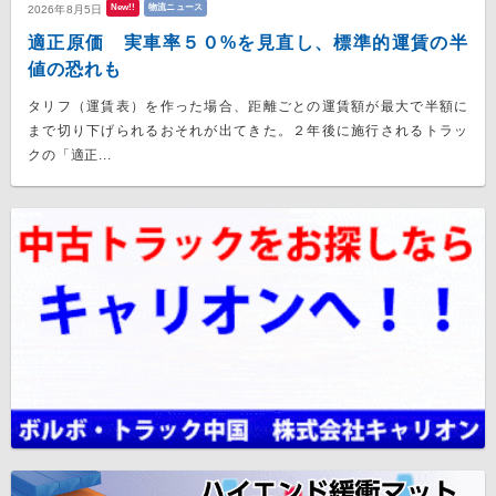
New!!
物流ニュース
2026年8月5日
適正原価 実車率５０%を見直し、標準的運賃の半
値の恐れも
タリフ（運賃表）を作った場合、距離ごとの運賃額が最大で半額に
まで切り下げられるおそれが出てきた。２年後に施行されるトラッ
クの「適正...