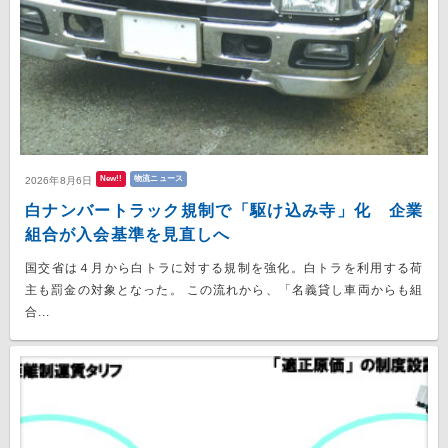
New!!
物流ニュース
2026年8月6日
白ナンバートラック規制で「駆け込み寺」化 企業
組合が入会基準を見直しへ
国交省は４月から白トラに対する規制を強化。白トラを利用する荷
主も罰金の対象となった。 この流れから、「名義貸し車両からも組
合...