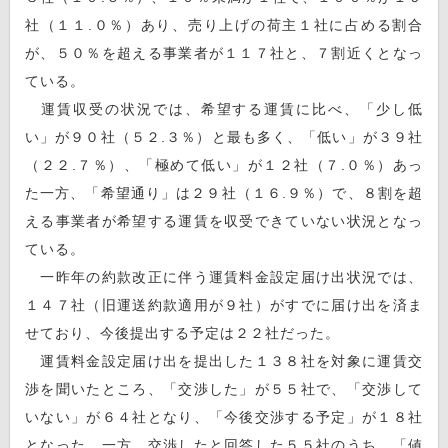
社（１１.０％）あり、売り上げの荷主１社に占める割合
が、５０％を超える事業者が１１７社と、７割近くとなっ
ている。
運賃収受の状況では、希望する運賃に比べ、「少し低
い」が９０社（５２.３％）と最も多く、「低い」が３９社
（２２.７％）、「極めて低い」が１２社（７.０％）あっ
た一方、「希望通り」は２９社（１６.９％）で、８割を超
える事業者が希望する運賃を収受できていない状況となっ
ている。
一昨年の約款改正に伴う運賃料金設定届け出状況では、
１４７社（旧運送約款適用が９社）がすでに届け出を済ま
せており、今後提出する予定は２２社だった。
運賃料金設定届け出を提出した１３８社を対象に運賃交
渉を聞いたところ、「交渉した」が５５社で、「交渉して
いない」が６４社となり、「今後交渉する予定」が１８社
となった。一方、交渉したと回答した５５社のうち、「値