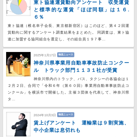
東ト協連運賃動向アンケート 収受運賃
と標準的な運賃「ほぼ同額」は１６.
６％
東ト協連（椎名幸子会長、東京都新宿区）はこのほど、第４２回運
賃動向に関するアンケート調査結果をまとめた。 同調査は、東ト協
連に加盟する協同組合を選定し、その組合員１９７事…
物流ニュース
2025年1月17日
神奈川県事業用自動車事故防止コンクー
ル トラック部門１１３１社が受賞
神奈川県内のトラック、バス、タクシーの各協会は１
２月２日、合同で「令和６年（第６０回）事業用自動車事故防止コ
ンクール」を横浜市で開催した。主催３団体を代表して、神奈川県
タ…
物流ニュース
2024年10月3日
賃上げアンケート 運輸業は９割実施、
中小企業は息切れも