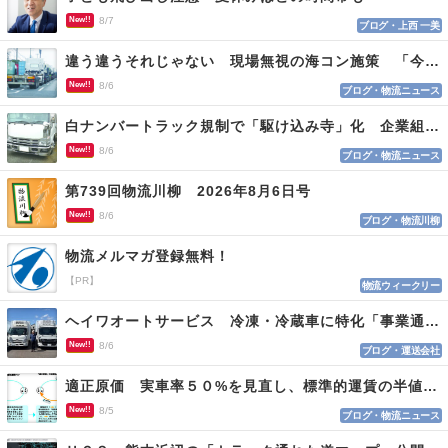
New!!
8/7
ブログ・上西 一美
違う違うそれじゃない 現場無視の海コン施策 「今でも平均２～３時間は待つ」
New!!
8/6
ブログ・物流ニュース
白ナンバートラック規制で「駆け込み寺」化 企業組合が入会基準を見直しへ
New!!
8/6
ブログ・物流ニュース
第739回物流川柳 2026年8月6日号
New!!
8/6
ブログ・物流川柳
物流メルマガ登録無料！
【PR】
物流ウィークリー
ヘイワオートサービス 冷凍・冷蔵車に特化「事業通じ貢献目指す」
New!!
8/6
ブログ・運送会社
適正原価 実車率５０%を見直し、標準的運賃の半値の恐れも
New!!
8/5
ブログ・物流ニュース