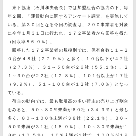
東ト協連（石川和夫会長）では加盟組合の協力の下、毎
年２回、「運賃動向に関するアンケート調査」を実施して
いる。第３０回となる今回の調査は、２００事業者を対象
に今年１月３１日に行われ、１７２事業者から回答を得た
（回収率８６.０％）。
回答した１７２事業者の規模別では、保有台数１１～２
０台が４８社（２７.９％）と多く、１０台以下が４７社
（２７.３％）、３１～５０台が２６社（５５.１％）、２
１～３０台が２２社（１２.８％）、１０１台以上が１７社
（９.９％）、５１～１００台が１２社（７.０％）となっ
ている。
荷主の動向では、最も取引高の多い荷主の売り上げ割合
をみると、５０～８０％未満が６０社（３４.９％）と最も
多く、８０～１００％未満が３８社（２２.１％）、３０～
５０％未満が３１社（１８.０％）、１０～３０％未満が１
８社（１０.５％）、１０％未満が１社で、１００％が１９