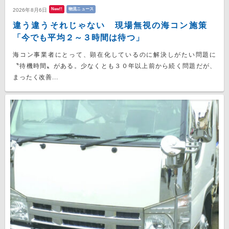
New!!
物流ニュース
2026年8月6日
違う違うそれじゃない 現場無視の海コン施策
「今でも平均２～３時間は待つ」
海コン事業者にとって、顕在化しているのに解決しがたい問題に
〝待機時間〟がある。少なくとも３０年以上前から続く問題だが、
まったく改善...