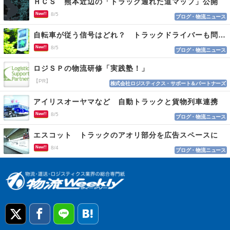
ＨＣＳ 熊本近辺の「トラック通れた道マップ」公開
New!!
8/5
ブログ・物流ニュース
自転車が従う信号はどれ？ トラックドライバーも問われる認識
New!!
8/5
ブログ・物流ニュース
ロジＳＰの物流研修「実践塾！」
【PR】
株式会社ロジスティクス・サポート＆パートナーズ
アイリスオーヤマなど 自動トラックと貨物列車連携
New!!
8/5
ブログ・物流ニュース
エスコット トラックのアオリ部分を広告スペースに
New!!
8/4
ブログ・物流ニュース