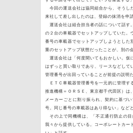
今回の運送会社は協同組合から、そうした
来社して差し出したのは、登録の抹消を申
運送会社は組合担当者の話について話す。
の２台の車載器でセットアップしていた。
番号の車載器でセットアップしようとした
重のセットアップ状態だったことが、別の
運送会社は「何度聞いてもおかしい。仮に
はずっと買い取りであり、リースなどして
管理番号が出回っていることが前提の説明
ＥＴＣ車載器管理番号を一元的に管理する
推進機構＝ＯＲＳＥ、東京都千代田区）は
メーカーごとに割り振られ、契約に基づい
号。同じ番号の車載器はあり得ない」など
その上で同機構は、「不正通行防止の目
我々から提供している。コーポレートカー
い」と話す。