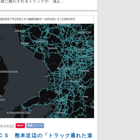
後に施行されるトラックの「適正...
New!!
物流ニュース
6年8月5日
ＣＳ 熊本近辺の「トラック通れた道