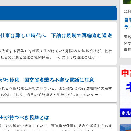
202
自
ラ
の仕事は難しい時代へ 下請け規制で再編進む運送
道
関
両用
へ依頼する行為）を幅広く手がけていた馴染みの運送会社が、他社
せるのはある運送会社関係者。 「そのような運送会社が…
が巧妙化 国交省名乗る不審な電話に注意
られる不審な電話が相次いでいる。国交省などの行政機関や実在す
巧妙化しており、通常の業務連絡と見分けがつきにくいケー…
主が持つべき視線とは
請けや水屋が中抜きしていて、実運送が仕事に見合う運賃をもらえ