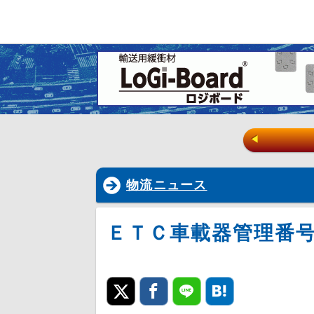
◀
物流ニュース
ＥＴＣ車載器管理番