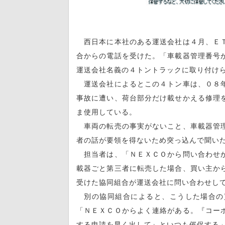
西日本に本社のある運送会社は４月、ＥＴ
合からの電話を受けた。「車載器管理番号
運送会社名義の４トントラックに取り付け
運送会社によるとこの４トン車は、０８年
事故に遭い、荷台部分だけ載せかえる修理
ま使用している。
車両の転売の事実がないこと、車載器管理
者の話が要領を得ないため突っ込んで聞い
担当者は、「ＮＥＸＣＯから問い合わせが
載器ごと第三者に転売した場合、買い主か
受けた協同組合が運送会社に問い合わせし
別の協同組合によると、こうした場合の
「ＮＥＸＣＯからよく連絡がある。『コー
する申請を早く出して』といつも催促する