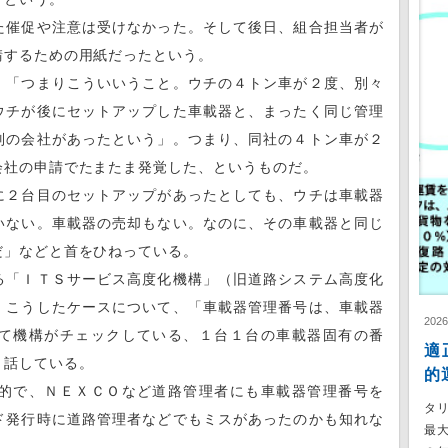
催促や注意は受けなかった。そして後日、組合担当者が
請するための用紙だったという。
「つまりこういいうこと。ウチの４トン車が２度、別々
ウチが後にセットアップした車載器と、まったく同じ管理
別の会社があったという」。つまり、同社の４トン車が２
会社の申請でたまたま発覚した、というものだ。
２台目のセットアップがあったとしても、ウチは車載器
いない。車載器の売却もない。なのに、その車載器と同じ
だ」などと首をひねっている。
「ＩＴＳサービス高度化機構」（旧道路システム高度化
、こうしたケースについて、「車載器管理番号は、車載器
202
て機構がチェックしている、１台１台の車載器固有の番
適
と話している。
的
的で、ＮＥＸＣＯなど道路管理者にも車載器管理番号を
タ
ド発行時に道路管理者などでもミスがあったのかも知れな
最