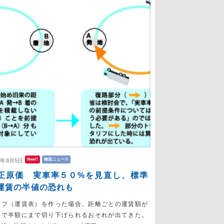
New!!
物流ニュース
6年8月5日
正原価 実車率５０%を見直し、標準
運賃の半値の恐れも
リフ（運賃表）を作った場合、距離ごとの運賃額が
大で半額にまで切り下げられるおそれが出てきた。