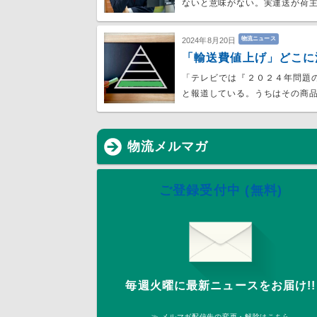
ないと意味がない。実運送が荷
物流ニュース
2024年8月20日
「輸送費値上げ」どこに
「テレビでは『２０２４年問題
と報道している。うちはその商
物流メルマガ
ご登録受付中 (無料)
毎週火曜に最新ニュースをお届け!!
≫ メルマガ配信先の変更・解除はこちら