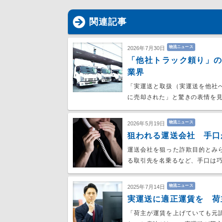
関連記事
物流ニュース
2026年7月30日
「他社トラック頼り」
業界
「実運送と取扱（実運送を他社
に売却された」と驚きの表情を見
物流ニュース
2026年5月19日
狙われる運送会社 手口
運送会社を狙った詐欺目的とみ
る取引先を名乗るなど、手口は
物流ニュース
2025年7月14日
実運送に適正運賃を 荷
「荷主が運賃を上げていても元