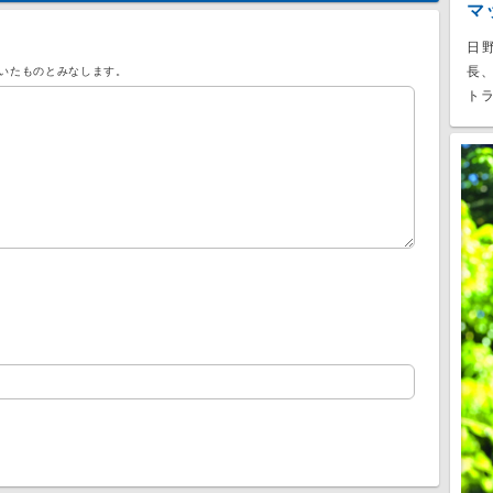
マ
日
長
いたものとみなします。
トラ