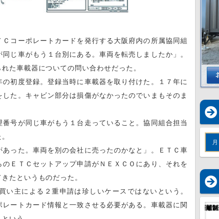
Ｃコーポレートカードを発行する大阪府内の所属協同組
が同じ車がもう１台別にある。車両を転売しましたか」。
られた車載器についての問い合わせだった。
の初度登録。登録当時に車載器を取り付けた。１７年に
をした。キャビン部分は損傷がなかったのでいまもそのま
番号が同じ車がもう１台走っていること。協同組合担当
た。
月
あった。車両を別の会社に売ったのかなと」。ＥＴＣ車
らのＥＴＣセットアップ申請がＮＥＸＣＯにあり、それを
てきたというものだった。
買い主による２重申請は珍しいケースではないという。
ポレートカード情報と一致させる必要がある。車載器に関
」という。