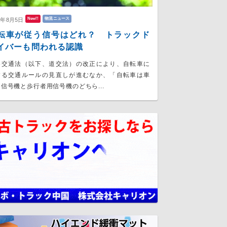
New!!
物流ニュース
6年8月5日
転車が従う信号はどれ？ トラックド
イバーも問われる認識
路交通法（以下、道交法）の改正により、自転車に
する交通ルールの見直しが進むなか、「自転車は車
信号機と歩行者用信号機のどちら...