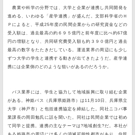
農業や科学の分野では、大学と企業が連携し共同開発を
進める、いわゆる「産学連携」が盛んだ。文部科学省のＨ
Ｐによると、平成25年度の民間企業からの研究資金などの
受入額は、過去最高の約６９５億円と前年度に比べ約67億
円の増額となり、共同研究費受入額も約３９０億円と過去
最高の数字をたたきだしている。運送業界の周辺にも少し
ずつ大学の学生と連携する動きが出てきたようだ。産学連
携には企業側のどのような狙いがあるのだろうか。
バス業界には、学生と協力して地域振興に取り組む企業
がある。神姫バス（兵庫県姫路市）は11月10日、兵庫県立
大学（神戸市）と包括連携協定を締結した。同社ニコパ事
業課長の岡田勉氏に話を聞いた。同社は民間企業では初め
て同学と提携。連携の主なテーマは?地域創生?だ。本社が
ある姫路市の周辺には多くの消滅可能性都市があり、住民