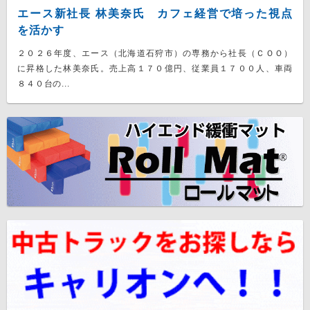
エース新社長 林美奈氏 カフェ経営で培った視点
を活かす
２０２６年度、エース（北海道石狩市）の専務から社長（ＣＯＯ）
に昇格した林美奈氏。売上高１７０億円、従業員１７００人、車両
８４０台の...