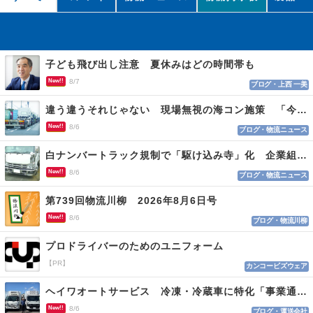
子ども飛び出し注意 夏休みはどの時間帯も
New!!
8/7
ブログ・上西 一美
違う違うそれじゃない 現場無視の海コン施策 「今でも平均２～３時間は待つ」
New!!
8/6
ブログ・物流ニュース
白ナンバートラック規制で「駆け込み寺」化 企業組合が入会基準を見直しへ
New!!
8/6
ブログ・物流ニュース
第739回物流川柳 2026年8月6日号
New!!
8/6
ブログ・物流川柳
プロドライバーのためのユニフォーム
【PR】
カンコービズウェア
ヘイワオートサービス 冷凍・冷蔵車に特化「事業通じ貢献目指す」
New!!
8/6
ブログ・運送会社