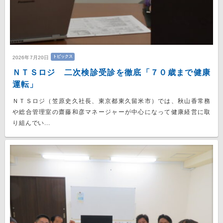
トピックス
2026年7月20日
ＮＴＳロジ 二次検診受診を徹底「７０歳まで健康
運転」
ＮＴＳロジ（笠原史久社長、東京都東久留米市）では、秋山香常務
や総合管理室の齋藤和彦マネージャーが中心になって健康経営に取
り組んでい...