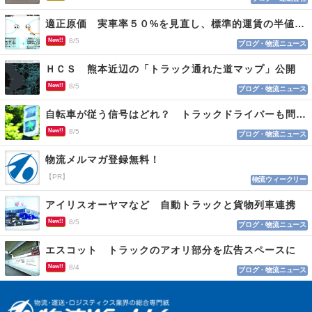
適正原価 実車率５０%を見直し、標準的運賃の半値の恐れも
New!!
8/5
ブログ・物流ニュース
ＨＣＳ 熊本近辺の「トラック通れた道マップ」公開
New!!
8/5
ブログ・物流ニュース
自転車が従う信号はどれ？ トラックドライバーも問われる認識
New!!
8/5
ブログ・物流ニュース
物流メルマガ登録無料！
【PR】
物流ウィークリー
アイリスオーヤマなど 自動トラックと貨物列車連携
New!!
8/5
ブログ・物流ニュース
エスコット トラックのアオリ部分を広告スペースに
New!!
8/4
ブログ・物流ニュース