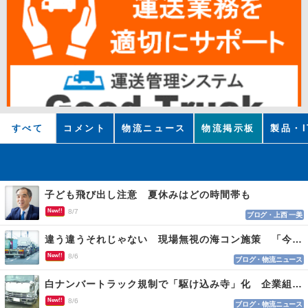
すべて
コメント
物流ニュース
物流掲示板
製品・I
子ども飛び出し注意 夏休みはどの時間帯も
New!!
8/7
ブログ・上西 一美
違う違うそれじゃない 現場無視の海コン施策 「今でも平均２～３時間は待つ」
New!!
8/6
ブログ・物流ニュース
白ナンバートラック規制で「駆け込み寺」化 企業組合が入会基準を見直しへ
New!!
8/6
ブログ・物流ニュース