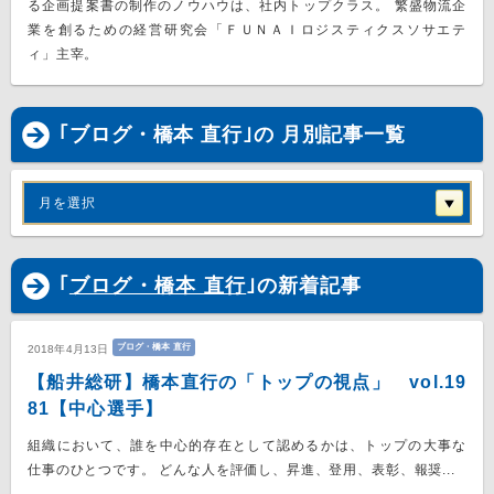
る企画提案書の制作のノウハウは、社内トップクラス。 繁盛物流企
業を創るための経営研究会「ＦＵＮＡＩロジスティクスソサエテ
ィ」主宰。
｢ブログ・橋本 直行｣の 月別記事一覧
月を選択
｢
ブログ・橋本 直行
｣の新着記事
ブログ・橋本 直行
2018年4月13日
【船井総研】橋本直行の「トップの視点」 vol.19
81【中心選手】
組織において、誰を中心的存在として認めるかは、トップの大事な
仕事のひとつです。 どんな人を評価し、昇進、登用、表彰、報奨...