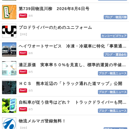
第739回物流川柳 2026年8月6日号
New!!
8/6
ブログ・物流川柳
プロドライバーのためのユニフォーム
【PR】
カンコービズウェア
ヘイワオートサービス 冷凍・冷蔵車に特化「事業通じ貢献目指す」
New!!
8/6
ブログ・運送会社
適正原価 実車率５０%を見直し、標準的運賃の半値の恐れも
New!!
8/5
ブログ・物流ニュース
ＨＣＳ 熊本近辺の「トラック通れた道マップ」公開
New!!
8/5
ブログ・物流ニュース
自転車が従う信号はどれ？ トラックドライバーも問われる認識
New!!
8/5
ブログ・物流ニュース
物流メルマガ登録無料！
【PR】