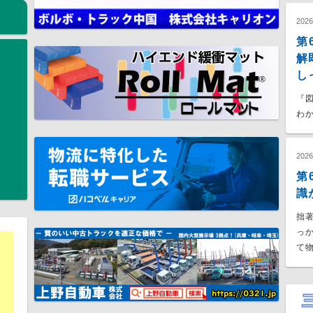
202
第
解
し
『
わか
202
第
識
拙
っ
て物