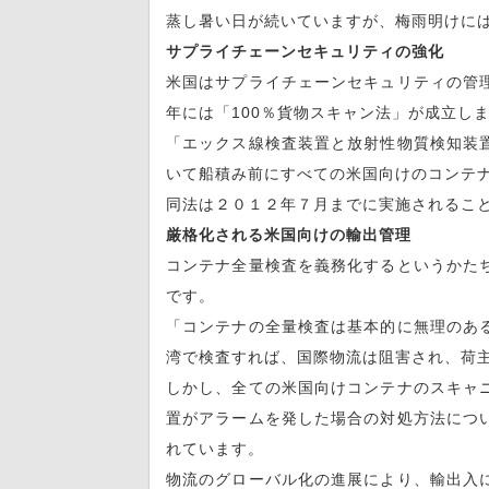
蒸し暑い日が続いていますが、梅雨明けに
サプライチェーンセキュリティの強化
米国はサプライチェーンセキュリティの管
年には「100％貨物スキャン法」が成立し
「エックス線検査装置と放射性物質検知装
いて船積み前にすべての米国向けのコンテ
同法は２０１２年７月までに実施されるこ
厳格化される米国向けの輸出管理
コンテナ全量検査を義務化するというかた
です。
「コンテナの全量検査は基本的に無理のあ
湾で検査すれば、国際物流は阻害され、荷
しかし、全ての米国向けコンテナのスキャ
置がアラームを発した場合の対処方法につ
れています。
物流のグローバル化の進展により、輸出入