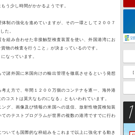
はもう少し時間がかかるようです。
理体制の強化を進めていますが、その一環として２００７
ました。
置を組み合わせた非接触型検査装置を使い、外国港湾にお
ナ貨物の検査を行うこと」が決まっているのです。
とになっています。
【
ちで諸外国に米国向けの輸出管理を徹底させるという発想
る考え方で、年間１２００万個のコンテナを逐一、海外港
主のコストは莫大なものになる」ともいわれています。
ニング、画像及び情報の米国への送信、放射性物質検知装
いてのテストプログラムが世界の複数の港湾ですでに行わ
についても国際的な枠組みをこれまで以上に強化する動き