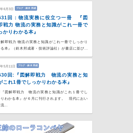
ブログ・鈴木 邦成
6年6月3日
631回：物流実務に役立つ一冊 『図
即戦力 物流の実務と知識がこれ一冊で
っかりわかる本』
図解即戦力 物流の実務と知識がこれ一冊でしっかり
る本』（鈴木邦成著・技術評論社）が書店に並び...
ブログ・鈴木 邦成
6年5月11日
630回:『図解即戦力 物流の実務と知
がこれ1冊でしっかりわかる本』
著『図解即戦力 物流の実務と知識がこれ１冊でし
かりわかる本』が６月に刊行されます。 現代におい
流...