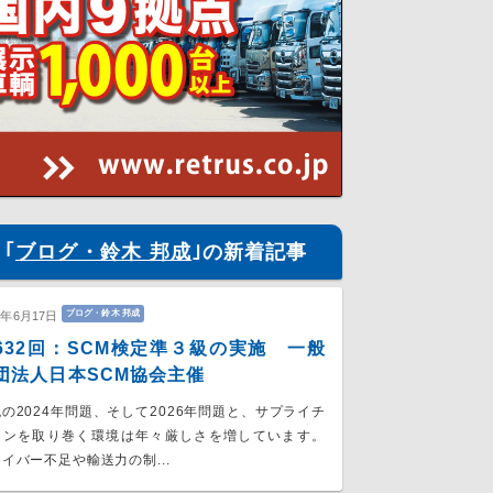
｢
ブログ・鈴木 邦成
｣の新着記事
ブログ・鈴木 邦成
6年6月17日
632回：SCM検定準３級の実施 一般
団法人日本SCM協会主催
の2024年問題、そして2026年問題と、サプライチ
ーンを取り巻く環境は年々厳しさを増しています。
イバー不足や輸送力の制...