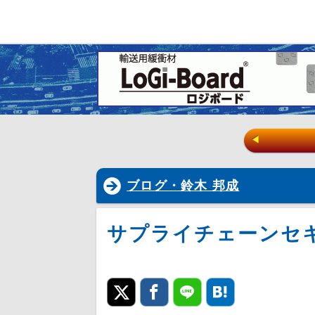
◀
ブログ・鈴木 邦成
サプライチェーンセ