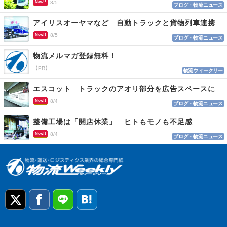
New!!
8/5
ブログ・物流ニュース
アイリスオーヤマなど 自動トラックと貨物列車連携
New!!
8/5
ブログ・物流ニュース
物流メルマガ登録無料！
【PR】
物流ウィークリー
エスコット トラックのアオリ部分を広告スペースに
New!!
8/4
ブログ・物流ニュース
整備工場は「開店休業」 ヒトもモノも不足感
New!!
8/4
ブログ・物流ニュース