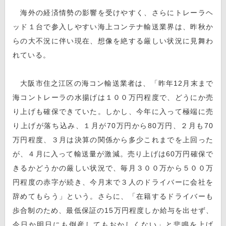
海外の経済情勢の影響を受けやすく、さらにトレーラヘ
ッド１台で参入しやすい海上コンテナ輸送業界は、昨秋か
らの大不況に伴い現在、想像を絶する厳しい状況に見舞わ
れている。
大阪市住之江区の海コン輸送業者は、「昨年12月末まで
海コントレーラの水揚げは１００万円程度で、どうにか売
り上げも確保できていた。しかし、今年に入って極端に売
り上げが落ち込み、１月が70万円から80万円、２月も70
万円程度、３月は決算の関係から多少これまでを上回った
が、４月に入って輸送量が激減。売り上げは60万円確保で
きるかどうかの厳しい状況で、毎月３００万から５００万
円程度の赤字が続き、今月末で３人のドライバーに会社を
辞めてもらう」という。さらに、「在籍するドライバーも
歩合制のため、最低保証の15万円程度しか給与を出せず、
今日か明日にも倒産してもおかしくない」と悲鳴を上げ