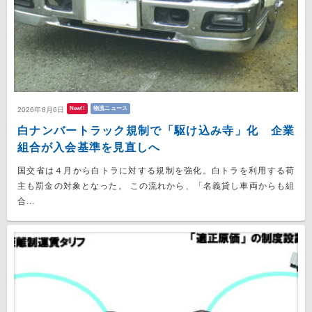
New!!
物流ニュース
2026年8月6日
白ナンバートラック規制で「駆け込み寺」化 企業
組合が入会基準を見直しへ
国交省は４月から白トラに対する規制を強化。白トラを利用する荷
主も罰金の対象となった。 この流れから、「名義貸し車両からも組
合...