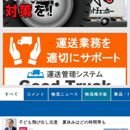
すべて
コメント
物流ニュース
物流掲示板
製品・I
子ども飛び出し注意 夏休みはどの時間帯も
New!!
8/7