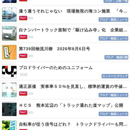
ブログ・上西 一美
違う違うそれじゃない 現場無視の海コン施策 「今でも平均２～３時間は待つ」
New!!
8/6
ブログ・物流ニュース
白ナンバートラック規制で「駆け込み寺」化 企業組合が入会基準を見直しへ
New!!
8/6
ブログ・物流ニュース
第739回物流川柳 2026年8月6日号
New!!
8/6
ブログ・物流川柳
プロドライバーのためのユニフォーム
【PR】
カンコービズウェア
適正原価 実車率５０%を見直し、標準的運賃の半値の恐れも
New!!
8/5
ブログ・物流ニュース
ＨＣＳ 熊本近辺の「トラック通れた道マップ」公開
New!!
8/5
ブログ・物流ニュース
自転車が従う信号はどれ？ トラックドライバーも問われる認識