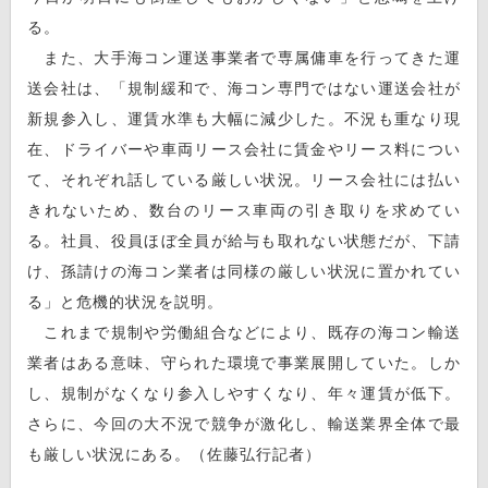
る。
また、大手海コン運送事業者で専属傭車を行ってきた運
送会社は、「規制緩和で、海コン専門ではない運送会社が
新規参入し、運賃水準も大幅に減少した。不況も重なり現
在、ドライバーや車両リース会社に賃金やリース料につい
て、それぞれ話している厳しい状況。リース会社には払い
きれないため、数台のリース車両の引き取りを求めてい
る。社員、役員ほぼ全員が給与も取れない状態だが、下請
け、孫請けの海コン業者は同様の厳しい状況に置かれてい
る」と危機的状況を説明。
これまで規制や労働組合などにより、既存の海コン輸送
業者はある意味、守られた環境で事業展開していた。しか
し、規制がなくなり参入しやすくなり、年々運賃が低下。
さらに、今回の大不況で競争が激化し、輸送業界全体で最
も厳しい状況にある。（佐藤弘行記者）