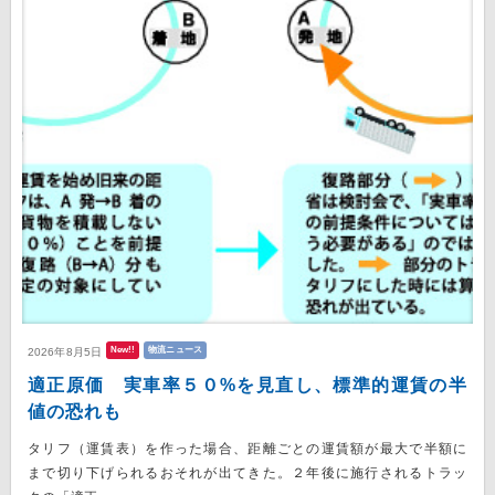
New!!
物流ニュース
2026年8月5日
適正原価 実車率５０%を見直し、標準的運賃の半
値の恐れも
タリフ（運賃表）を作った場合、距離ごとの運賃額が最大で半額に
まで切り下げられるおそれが出てきた。２年後に施行されるトラッ