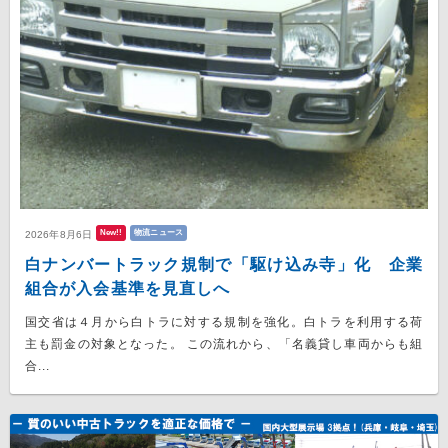
New!!
物流ニュース
2026年8月6日
白ナンバートラック規制で「駆け込み寺」化 企業
組合が入会基準を見直しへ
国交省は４月から白トラに対する規制を強化。白トラを利用する荷
主も罰金の対象となった。 この流れから、「名義貸し車両からも組
合...