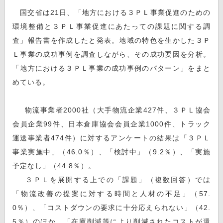
国交省は21日、「地方における３ＰＬ事業促進のための
環境整備と３ＰＬ事業促進にあたっての課題に関する調
査」報告書を作成したと発表。地域の特色を生かした３Ｐ
Ｌ事業の成功事例を調査しながら、その成功要因を分析。
「地方における３ＰＬ事業の成功事例のパターン」をまと
めている。
物流事業者2000社（大手物流企業427件、３ＰＬ協会
会員企業99件、日本倉庫協会会員企業1000件、トラック
運送事業者474件）に対するアンケートの結果は「３ＰＬ
事業実施中」（46.0％）、「検討中」（9.2％）、「実施
予定なし」（44.8％）。
３ＰＬを展開する上での「課題」（複数回答）では
「物流改善の提案に対する時間と人材の不足」（57.
0％）、「コストダウンの要求に十分応えられない」（42.
5％）のほか、「在庫削減等により削減されたコストが還