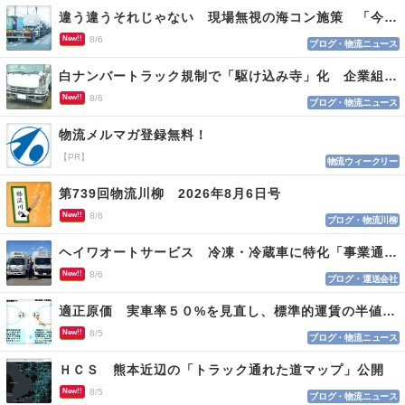
違う違うそれじゃない 現場無視の海コン施策 「今でも平均２～３時間は待つ」
New!!
8/6
ブログ・物流ニュース
白ナンバートラック規制で「駆け込み寺」化 企業組合が入会基準を見直しへ
New!!
8/6
ブログ・物流ニュース
物流メルマガ登録無料！
【PR】
物流ウィークリー
第739回物流川柳 2026年8月6日号
New!!
8/6
ブログ・物流川柳
ヘイワオートサービス 冷凍・冷蔵車に特化「事業通じ貢献目指す」
New!!
8/6
ブログ・運送会社
適正原価 実車率５０%を見直し、標準的運賃の半値の恐れも
New!!
8/5
ブログ・物流ニュース
ＨＣＳ 熊本近辺の「トラック通れた道マップ」公開
New!!
8/5
ブログ・物流ニュース