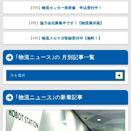
【PR】
物流センター長研修 申込受付中！
【PR】
協力会社募集中です！【物流掲示板】
【PR】
物流メルマガ登録受付中【無料！】
｢物流ニュース｣の 月別記事一覧
月を選択
｢
物流ニュース
｣の新着記事