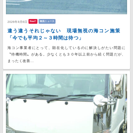
New!!
物流ニュース
2026年8月6日
違う違うそれじゃない 現場無視の海コン施策
「今でも平均２～３時間は待つ」
海コン事業者にとって、顕在化しているのに解決しがたい問題に
〝待機時間〟がある。少なくとも３０年以上前から続く問題だが、
まったく改善...