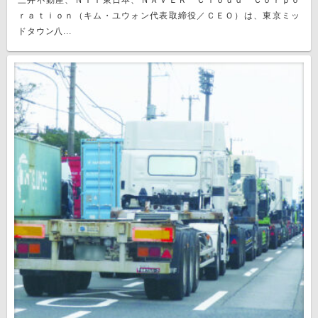
三井不動産、ＮＴＴ東日本、ＮＡＶＥＲ Ｃｌｏｕｄ Ｃｏｒｐｏ
ｒａｔｉｏｎ（キム・ユウォン代表取締役／ＣＥＯ）は、東京ミッ
ドタウン八...