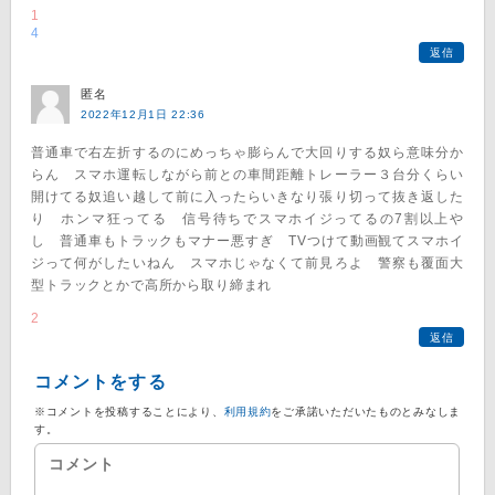
1
4
返信
匿名
2022年12月1日 22:36
普通車で右左折するのにめっちゃ膨らんで大回りする奴ら意味分か
らん スマホ運転しながら前との車間距離トレーラー３台分くらい
開けてる奴追い越して前に入ったらいきなり張り切って抜き返した
り ホンマ狂ってる 信号待ちでスマホイジってるの7割以上や
し 普通車もトラックもマナー悪すぎ TVつけて動画観てスマホイ
ジって何がしたいねん スマホじゃなくて前見ろよ 警察も覆面大
型トラックとかで高所から取り締まれ
2
返信
コメントをする
※コメントを投稿することにより、
利用規約
をご承諾いただいたものとみなしま
す。