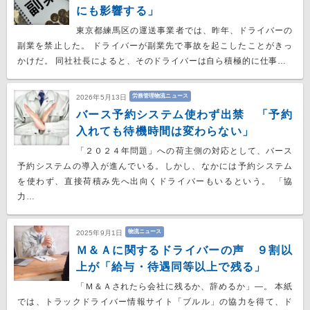
にも影響する」
東京都練馬区の運送事業者では、昨年、ドライバーの
副業を禁止した。 ドライバーが副業先で事故を起こしたことがきっ
かけだ。 同社社長によると、そのドライバーは自ら積極的に仕事…
労務管理物流ニュース
2026年5月13日
バース予約システム使わず出禁 「予約
入れても待機時間は変わらない」
「２０２４年問題」への荷主側の対応として、バース
予約システムの導入が進んでいる。しかし、なかには予約システム
を使わず、直接荷積み先へ出向くドライバーもいるという。 「協
力…
物流ニュース
2025年9月1日
Ｍ＆Ａに関するドライバーの声 ９割以
上が「給与・待遇同等以上で残る」
「Ｍ＆Ａされたら会社に残るか、辞めるか」―。 本紙
では、トラックドライバー情報サイト「ブルル」の協力を得て、ド