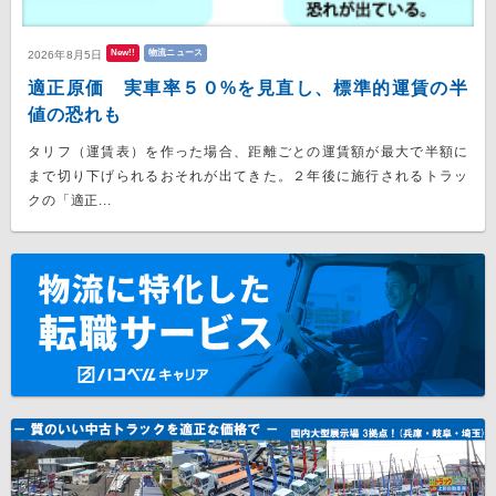
New!!
物流ニュース
2026年8月5日
適正原価 実車率５０%を見直し、標準的運賃の半
値の恐れも
タリフ（運賃表）を作った場合、距離ごとの運賃額が最大で半額に
まで切り下げられるおそれが出てきた。２年後に施行されるトラッ
クの「適正...