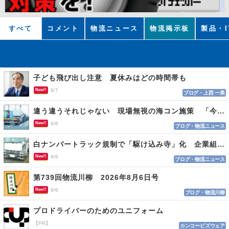
すべて
コメント
物流ニュース
物流掲示板
製品・I
子ども飛び出し注意 夏休みはどの時間帯も
New!!
8/7
ブログ・上西 一美
違う違うそれじゃない 現場無視の海コン施策 「今でも平均２～３時間は待つ」
New!!
8/6
ブログ・物流ニュース
白ナンバートラック規制で「駆け込み寺」化 企業組合が入会基準を見直しへ
New!!
8/6
ブログ・物流ニュース
第739回物流川柳 2026年8月6日号
New!!
8/6
ブログ・物流川柳
プロドライバーのためのユニフォーム
【PR】
カンコービズウェア