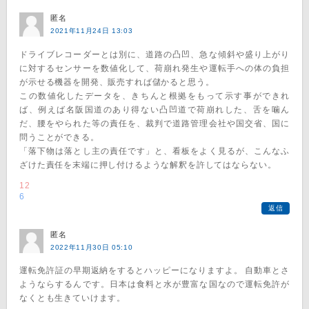
匿名
2021年11月24日 13:03
ドライブレコーダーとは別に、道路の凸凹、急な傾斜や盛り上がり
に対するセンサーを数値化して、荷崩れ発生や運転手への体の負担
が示せる機器を開発、販売すれば儲かると思う。
この数値化したデータを、きちんと根拠をもって示す事ができれ
ば、例えば名阪国道のあり得ない凸凹道で荷崩れした、舌を噛ん
だ、腰をやられた等の責任を、裁判で道路管理会社や国交省、国に
問うことができる。
「落下物は落とし主の責任です」と、看板をよく見るが、こんなふ
ざけた責任を末端に押し付けるような解釈を許してはならない。
12
6
返信
匿名
2022年11月30日 05:10
運転免許証の早期返納をするとハッピーになりますよ。 自動車とさ
ようならするんです。日本は食料と水が豊富な国なので運転免許が
なくとも生きていけます。