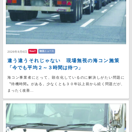
New!!
物流ニュース
2026年8月6日
違う違うそれじゃない 現場無視の海コン施策
「今でも平均２～３時間は待つ」
海コン事業者にとって、顕在化しているのに解決しがたい問題に
〝待機時間〟がある。少なくとも３０年以上前から続く問題だが、
まったく改善...