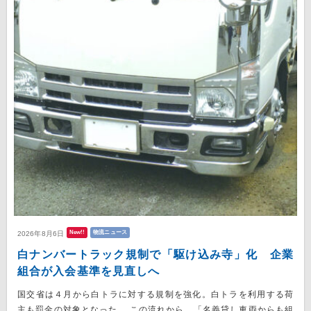
New!!
物流ニュース
2026年8月6日
白ナンバートラック規制で「駆け込み寺」化 企業
組合が入会基準を見直しへ
国交省は４月から白トラに対する規制を強化。白トラを利用する荷
主も罰金の対象となった。 この流れから、「名義貸し車両からも組