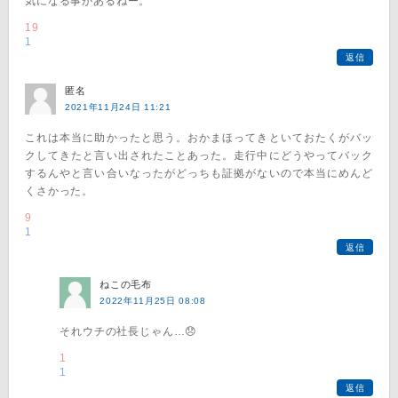
気になる事があるねー。
19
1
返信
匿名
2021年11月24日 11:21
これは本当に助かったと思う。おかまほってきといておたくがバッ
クしてきたと言い出されたことあった。走行中にどうやってバック
するんやと言い合いなったがどっちも証拠がないので本当にめんど
くさかった。
9
1
返信
ねこの毛布
2022年11月25日 08:08
それウチの社長じゃん…😞
1
1
返信