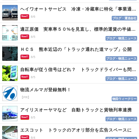
ヘイワオートサービス 冷凍・冷蔵車に特化「事業通じ貢献目指す」
New!!
8/6
ブログ・運送会社
適正原価 実車率５０%を見直し、標準的運賃の半値の恐れも
New!!
8/5
ブログ・物流ニュース
ＨＣＳ 熊本近辺の「トラック通れた道マップ」公開
New!!
8/5
ブログ・物流ニュース
自転車が従う信号はどれ？ トラックドライバーも問われる認識
New!!
8/5
ブログ・物流ニュース
物流メルマガ登録無料！
【PR】
物流ウィークリー
アイリスオーヤマなど 自動トラックと貨物列車連携
New!!
8/5
ブログ・物流ニュース
エスコット トラックのアオリ部分を広告スペースに
New!!
8/4