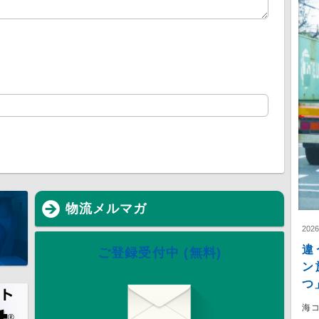
物流メルマガ
202
違
ご登録受付中 (無料)
ン
つ
海