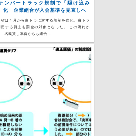
ナンバートラック規制で「駆け込み
」化 企業組合が入会基準を見直しへ
交省は４月から白トラに対する規制を強化。白トラ
利用する荷主も罰金の対象となった。 この流れか
「名義貸し車両からも組合...