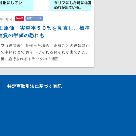
New!!
物流ニュース
6年8月5日
正原価 実車率５０%を見直し、標準
運賃の半値の恐れも
リフ（運賃表）を作った場合、距離ごとの運賃額が
大で半額にまで切り下げられるおそれが出てきた。
後に施行されるトラックの「適正...
特定商取引法に基づく表記