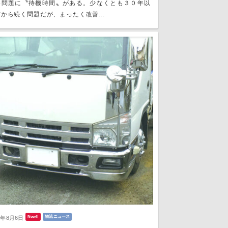
い問題に〝待機時間〟がある。少なくとも３０年以
から続く問題だが、まったく改善...
New!!
物流ニュース
6年8月6日