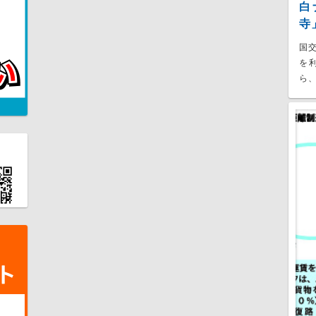
白
寺
国
を
ら、