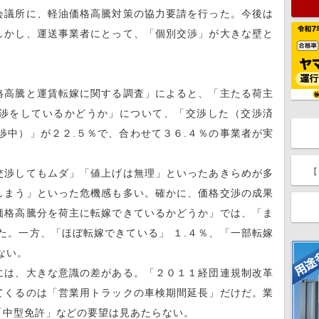
議所に、軽油価格高騰対策の協力要請を行った。今後は
しかし、運送事業者にとって、「個別交渉」が大きな壁と
高騰と運賃転嫁に関する調査」によると、「主たる荷主
渉をしているかどうか」について、「交渉した（交渉済
渉中）」が２２.５％で、合わせて３６.４％の事業者が実
【
渉してもムダ」「値上げは無理」といったあきらめが多
しまう」といった危機感も多い。確かに、価格交渉の成果
価格高騰分を荷主に転嫁できているかどうか」では、「ま
た。一方、「ほぼ転嫁できている」 １.４％、「一部転嫁
ない。
は、大きな意識の差がある。「２０１１経団連規制改革
てくるのは「営業用トラックの車検期間延長」だけだ。業
「中型免許」などの要望は見あたらない。