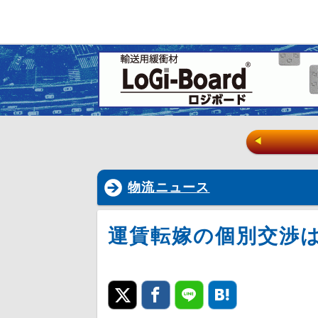
◀
物流ニュース
運賃転嫁の個別交渉