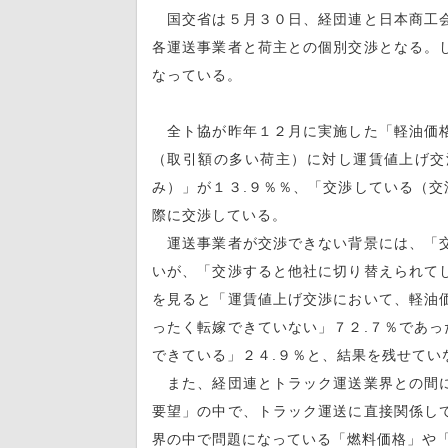
国交省は５月３０日、経団連と日本商工会
各運送事業者と荷主との個別交渉となる。
なっている。
全ト協が昨年１２月に実施した「軽油価格
（取引額の多い荷主）に対し運賃値上げ交
み）」が１３.９％％、「交渉している（交
際に交渉している。
運送事業者が交渉できない背景には、「交
いが、「交渉すると他社に切り替えられて
を見ると「運賃値上げ交渉において、軽油
ったく転嫁できていない」７２.７％であっ
できている」２４.９％と、結果を残せてい
また、経団連とトラック運送業界との間に
要望」の中で、トラック運送に直接関係し
界の中で問題になっている「燃料価格」や