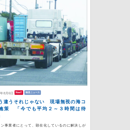
New!!
物流ニュース
6年8月6日
う違うそれじゃない 現場無視の海コ
施策 「今でも平均２～３時間は待
」
コン事業者にとって、顕在化しているのに解決しが