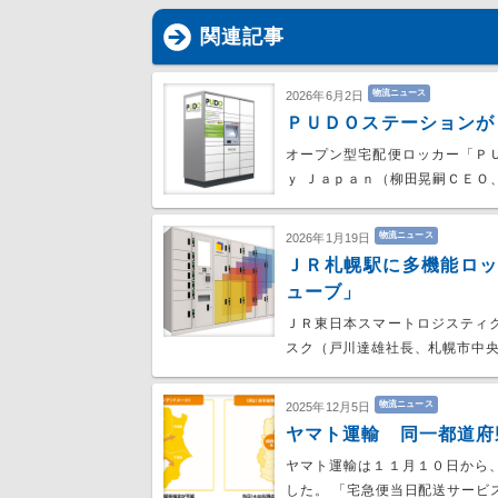
関連記事
物流ニュース
2026年6月2日
ＰＵＤＯステーションが
オープン型宅配便ロッカー「Ｐ
ｙ Ｊａｐａｎ（柳田晃嗣ＣＥＯ
物流ニュース
2026年1月19日
ＪＲ札幌駅に多機能ロ
ューブ」
ＪＲ東日本スマートロジスティ
スク（戸川達雄社長、札幌市中
物流ニュース
2025年12月5日
ヤマト運輸 同一都道府
ヤマト運輸は１１月１０日から
した。 「宅急便当日配送サービ