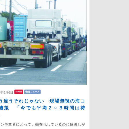
New!!
物流ニュース
6年8月6日
う違うそれじゃない 現場無視の海コ
施策 「今でも平均２～３時間は待
」
コン事業者にとって、顕在化しているのに解決しが