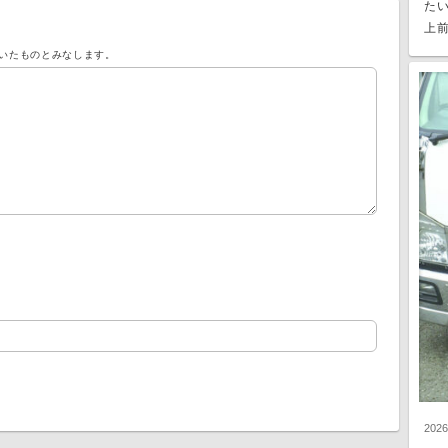
た
上前
いたものとみなします。
202