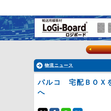
◀
物流ニュース
パルコ 宅配ＢＯＸ
へ