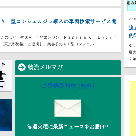
202
のＡＩ型コンシェルジュ導入の車両検索サービス開
適
的
このほど、生成ＡＩ開発エンジン「Ｎａｇｉｓａ ＡＩ Ｅｎｇｉｎ
ｅ（東京都港区）と連携し、業界初のＡＩ型コンシェル…
タ
最
２年
物流メルマガ
ご登録受付中 (無料)
毎週火曜に最新ニュースをお届け!!