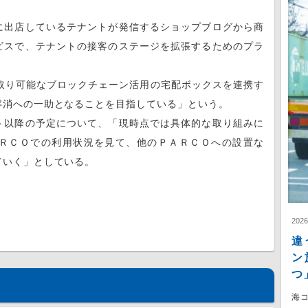
に出店しているテナントが発信するショップブログから商
ビスで、テナントの接客のステージを拡張するためのプラ
取り可能なブロックチェーン活用の宅配ボックスを連携す
解消への一助となることを目指している」という。
ト以降の予定について、「現時点では具体的な取り組みに
ＲＣＯでの利用状況を見て、他のＰＡＲＣＯへの設置な
ていく」としている。
202
違
ン
つ
海