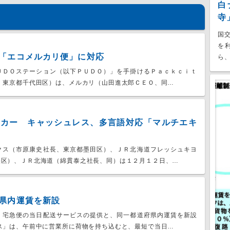
白
寺
国
を
「エコメルカリ便」に対応
ら、
ＵＤＯステーション（以下ＰＵＤＯ）」を手掛けるＰａｃｋｃｉｔ
、東京都千代田区）は、メルカリ（山田進太郎ＣＥＯ、同…
ッカー キャッシュレス、多言語対応「マルチエキ
クス（市原康史社長、東京都墨田区）、ＪＲ北海道フレッシュキヨ
央区）、ＪＲ北海道（綿貫泰之社長、同）は１２月１２日、…
県内運賃を新設
、宅急便の当日配送サービスの提供と、同一都道府県内運賃を新設
ス」は、午前中に営業所に荷物を持ち込むと、最短で当日…