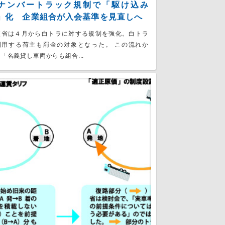
ナンバートラック規制で「駆け込み
」化 企業組合が入会基準を見直しへ
交省は４月から白トラに対する規制を強化。白トラ
利用する荷主も罰金の対象となった。 この流れか
「名義貸し車両からも組合...