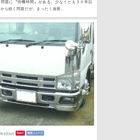
い問題に〝待機時間〟がある。少なくとも３０年以
から続く問題だが、まったく改善...
New!!
物流ニュース
6年8月6日