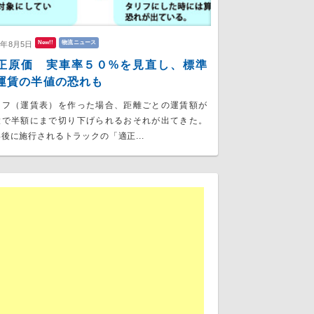
New!!
物流ニュース
6年8月5日
正原価 実車率５０%を見直し、標準
運賃の半値の恐れも
リフ（運賃表）を作った場合、距離ごとの運賃額が
大で半額にまで切り下げられるおそれが出てきた。
後に施行されるトラックの「適正...