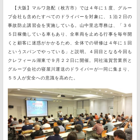
【大阪】マルワ急配（枚方市）では４年に１度、グルー
プ会社も含めたすべてのドライバーを対象に、１泊２日の
事故防止講習会を実施している。山中里志専務は、「３６
５日稼働している車もあり、全車両を止める行事を毎年開
くと顧客に迷惑がかかるため、全体での研修は４年に１回
というスパンでやっている」と説明。４回目となる今回も
クレフィール湖東で９月２２日に開催。同社滋賀営業所と
グループ会社の寝屋川運送のドライバーが一同に集まり、
５５人が安全への意識を高めた。