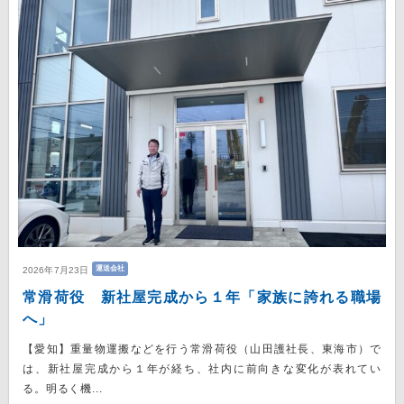
運送会社
2026年7月23日
常滑荷役 新社屋完成から１年「家族に誇れる職場
へ」
【愛知】重量物運搬などを行う常滑荷役（山田護社長、東海市）で
は、新社屋完成から１年が経ち、社内に前向きな変化が表れてい
る。明るく機...