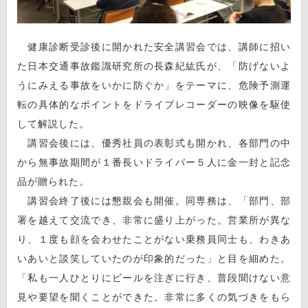
健康診断受診後に開かれた安全講習会では、講師に招い
た日本交通事故鑑識研究所の長森紀紘氏が、「防げないよ
うにみえる事故をいかに防ぐか」をテーマに、危険予測運
転の具体的なポイントをドライブレコーダーの映像を駆使
して解説した。
講習会後には、優秀社員の表彰式も開かれ、各部門の中
から無事故期間が１番長いドライバー５人に金一封と記念
品が贈られた。
講習会終了後には懇親会も開催。同専務は、「部門、部
署を越えて交流でき、非常に盛り上がった。営業所が異な
り、１度も顔を会わせたことがない乗務員同士も、わきあ
いあいと談笑していたのが印象的だった」と目を細めた。
「私も一人ひとりにビールを注ぎに行き、普段聞けない意
見や要望を聞くことができた。非常に多くの気づきをもら