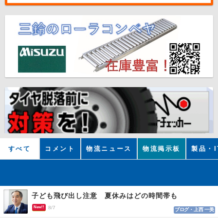
すべて
コメント
物流ニュース
物流掲示板
製品・I
子ども飛び出し注意 夏休みはどの時間帯も
New!!
8/7
ブログ・上西 一美