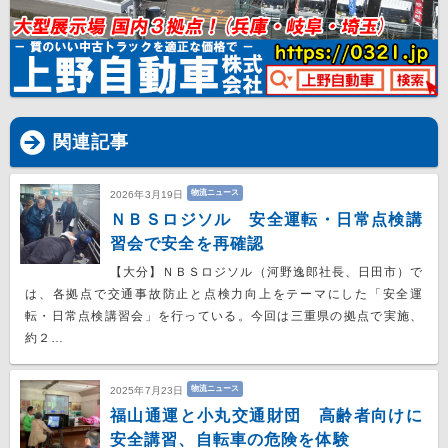
関連記事
物流ニュース
2026年3月19日
ＮＢＳロジソル 安全運転・日常点検講
習会で安全を再確認
【大分】ＮＢＳロジソル（河野逸郎社長、日田市）で
は、各拠点で交通事故防止と点検力向上をテーマにした「安全運
転・日常点検講習会」を行っている。今回は三重県の拠点で実施、
約２…
物流ニュース
2025年7月23日
福山通運と小丸交通財団 高齢者向けに
安全講習、自転車の危険を体験