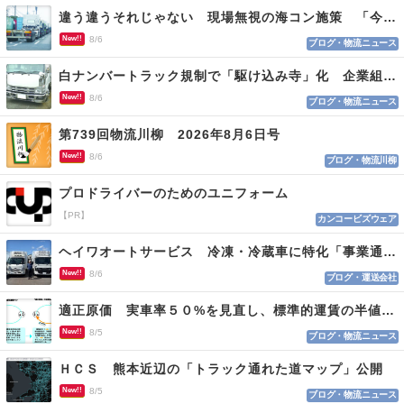
違う違うそれじゃない 現場無視の海コン施策 「今でも平均２～３時間は待つ」
New!!
8/6
ブログ・物流ニュース
白ナンバートラック規制で「駆け込み寺」化 企業組合が入会基準を見直しへ
New!!
8/6
ブログ・物流ニュース
第739回物流川柳 2026年8月6日号
New!!
8/6
ブログ・物流川柳
プロドライバーのためのユニフォーム
【PR】
カンコービズウェア
ヘイワオートサービス 冷凍・冷蔵車に特化「事業通じ貢献目指す」
New!!
8/6
ブログ・運送会社
適正原価 実車率５０%を見直し、標準的運賃の半値の恐れも
New!!
8/5
ブログ・物流ニュース
ＨＣＳ 熊本近辺の「トラック通れた道マップ」公開
New!!
8/5
ブログ・物流ニュース