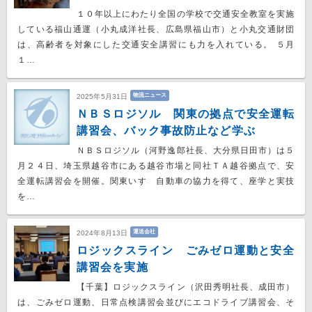
１０年以上にわたり全国の学校で交通安全教室を実施
している福山通運（小丸成洋社長、広島県福山市）と小丸交通財団
は、高齢者を対象にした交通安全講習にも力を入れている。 ５月
１…
物流ニュース
2025年5月31日
ＮＢＳロジソル 関東の拠点で安全運転
講習会、バック事故防止など学ぶ
ＮＢＳロジソル（河野逸郎社長、大分県日田市）は５
月２４日、埼玉県越谷市にある越谷市場と同社ＴＡ越谷拠点で、安
全運転講習会を開催。関東いすゞ自動車の協力を得て、座学と実技
を…
運送会社
2024年8月13日
ロジックスライン ごみゼロ運動と安全
講習会を実施
【千葉】ロジックスライン（沢田秀明社長、成田市）
は、ごみゼロ運動、日常点検講習会並びにエコドライブ講習会、そ