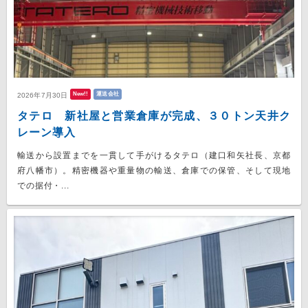
New!!
運送会社
2026年7月30日
タテロ 新社屋と営業倉庫が完成、３０トン天井ク
レーン導入
輸送から設置までを一貫して手がけるタテロ（建口和矢社長、京都
府八幡市）。精密機器や重量物の輸送、倉庫での保管、そして現地
での据付・...