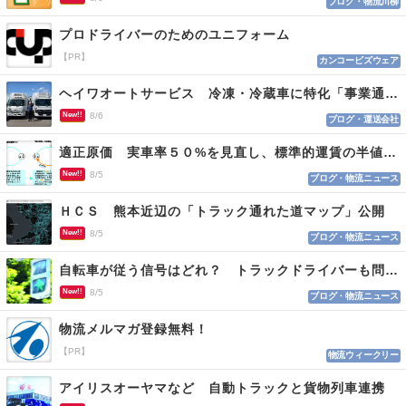
ブログ・物流川柳
プロドライバーのためのユニフォーム
【PR】
カンコービズウェア
ヘイワオートサービス 冷凍・冷蔵車に特化「事業通じ貢献目指す」
New!!
8/6
ブログ・運送会社
適正原価 実車率５０%を見直し、標準的運賃の半値の恐れも
New!!
8/5
ブログ・物流ニュース
ＨＣＳ 熊本近辺の「トラック通れた道マップ」公開
New!!
8/5
ブログ・物流ニュース
自転車が従う信号はどれ？ トラックドライバーも問われる認識
New!!
8/5
ブログ・物流ニュース
物流メルマガ登録無料！
【PR】
物流ウィークリー
アイリスオーヤマなど 自動トラックと貨物列車連携