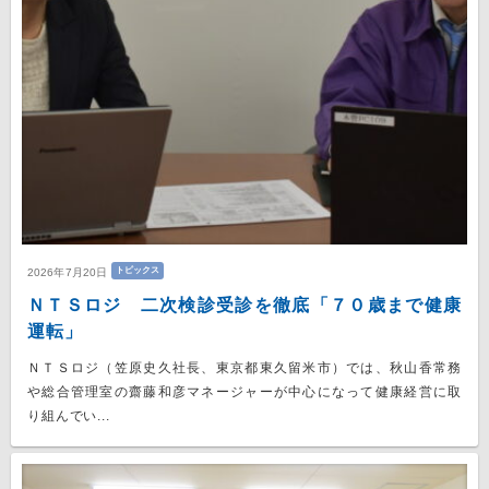
トピックス
2026年7月20日
ＮＴＳロジ 二次検診受診を徹底「７０歳まで健康
運転」
ＮＴＳロジ（笠原史久社長、東京都東久留米市）では、秋山香常務
や総合管理室の齋藤和彦マネージャーが中心になって健康経営に取
り組んでい...