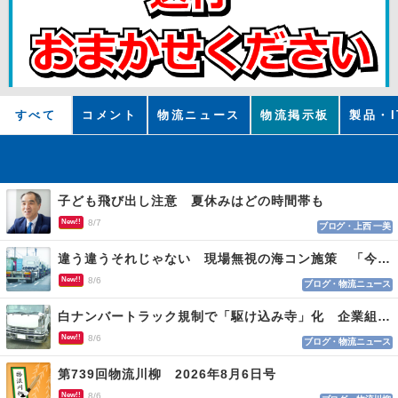
すべて
コメント
物流ニュース
物流掲示板
製品・I
子ども飛び出し注意 夏休みはどの時間帯も
New!!
8/7
ブログ・上西 一美
違う違うそれじゃない 現場無視の海コン施策 「今でも平均２～３時間は待つ」
New!!
8/6
ブログ・物流ニュース
白ナンバートラック規制で「駆け込み寺」化 企業組合が入会基準を見直しへ
New!!
8/6
ブログ・物流ニュース
第739回物流川柳 2026年8月6日号
New!!
8/6