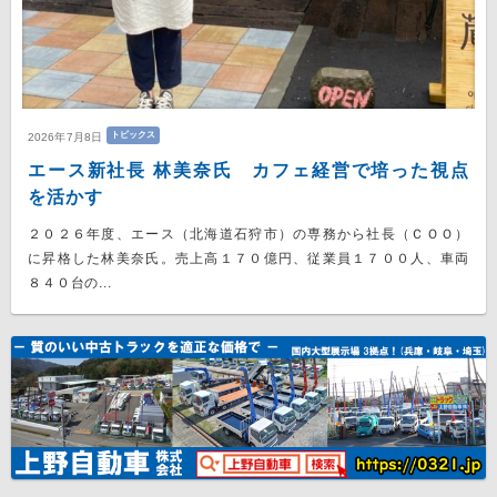
トピックス
2026年7月8日
エース新社長 林美奈氏 カフェ経営で培った視点
を活かす
２０２６年度、エース（北海道石狩市）の専務から社長（ＣＯＯ）
に昇格した林美奈氏。売上高１７０億円、従業員１７００人、車両
８４０台の...