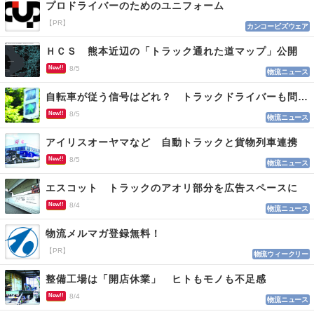
プロドライバーのためのユニフォーム
【PR】
カンコービズウェア
ＨＣＳ 熊本近辺の「トラック通れた道マップ」公開
New!!
8/5
物流ニュース
自転車が従う信号はどれ？ トラックドライバーも問われる認識
New!!
8/5
物流ニュース
アイリスオーヤマなど 自動トラックと貨物列車連携
New!!
8/5
物流ニュース
エスコット トラックのアオリ部分を広告スペースに
New!!
8/4
物流ニュース
物流メルマガ登録無料！
【PR】
物流ウィークリー
整備工場は「開店休業」 ヒトもモノも不足感
New!!
8/4
物流ニュース