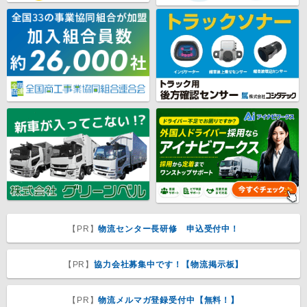
【PR】
物流センター長研修 申込受付中！
【PR】
協力会社募集中です！【物流掲示板】
【PR】
物流メルマガ登録受付中【無料！】