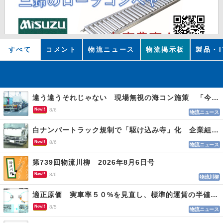
すべて
コメント
物流ニュース
物流掲示板
製品・I
違う違うそれじゃない 現場無視の海コン施策 「今でも平均２～３時間は待つ」
New!!
8/6
物流ニュース
白ナンバートラック規制で「駆け込み寺」化 企業組合が入会基準を見直しへ
New!!
8/6
物流ニュース
第739回物流川柳 2026年8月6日号
New!!
8/6
物流川柳
適正原価 実車率５０%を見直し、標準的運賃の半値の恐れも
New!!
8/5
物流ニュース