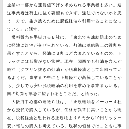
企業の一部から運賃値下げを求められる事業者も多い。運
送事業者は荷主に強く要望もできず、違法ではないかと思
う一方で、生き残るために脱税軽油を利用することになっ
ている」と話す。
燃料販売を手掛けるＢ社は、「東北でも凍結防止のため
に軽油に灯油が交ぜられている。灯油は凍結防止の役割を
果たすことから、軽油に３割ほど含まれているものの、ト
ラックには影響がない状態。現在、関西でも灯油を含んだ
軽油（クマリン抜きの灯油）が脱税軽油として出回ってい
るようだ。事業者の中にも正規軽油が高騰していることか
ら、少しでも安い脱税軽油の利用を求める事業者もいる。
国の対策が早急に望まれるところだ」と語った。
大阪府中心部の運送Ｃ社は、「正規軽油をメーカー４社
から交代で購入しているが、価格が異常に高いことから現
在、脱税軽油と思われる正規物より８円から10円リッター
安い軽油の購入も考えている。現状の価格ではまともに事