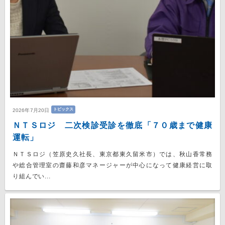
トピックス
2026年7月20日
ＮＴＳロジ 二次検診受診を徹底「７０歳まで健康
運転」
ＮＴＳロジ（笠原史久社長、東京都東久留米市）では、秋山香常務
や総合管理室の齋藤和彦マネージャーが中心になって健康経営に取
り組んでい...