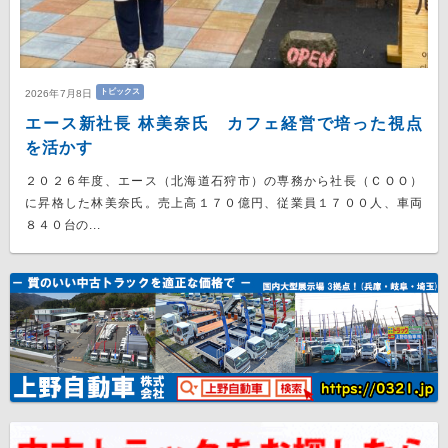
トピックス
2026年7月8日
エース新社長 林美奈氏 カフェ経営で培った視点
を活かす
２０２６年度、エース（北海道石狩市）の専務から社長（ＣＯＯ）
に昇格した林美奈氏。売上高１７０億円、従業員１７００人、車両
８４０台の...