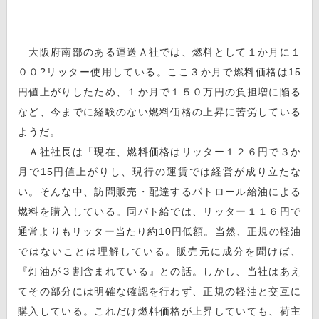
大阪府南部のある運送Ａ社では、燃料として１か月に１
００?リッター使用している。ここ３か月で燃料価格は15
円値上がりしたため、１か月で１５０万円の負担増に陥る
など、今までに経験のない燃料価格の上昇に苦労している
ようだ。
Ａ社社長は「現在、燃料価格はリッター１２６円で３か
月で15円値上がりし、現行の運賃では経営が成り立たな
い。そんな中、訪問販売・配達するパトロール給油による
燃料を購入している。同パト給では、リッター１１６円で
通常よりもリッター当たり約10円低額。当然、正規の軽油
ではないことは理解している。販売元に成分を聞けば、
『灯油が３割含まれている』との話。しかし、当社はあえ
てその部分には明確な確認を行わず、正規の軽油と交互に
購入している。これだけ燃料価格が上昇していても、荷主