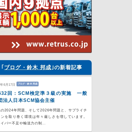
｢
ブログ・鈴木 邦成
｣の新着記事
ブログ・鈴木 邦成
6年6月17日
632回：SCM検定準３級の実施 一般
団法人日本SCM協会主催
の2024年問題、そして2026年問題と、サプライチ
ーンを取り巻く環境は年々厳しさを増しています。
イバー不足や輸送力の制...