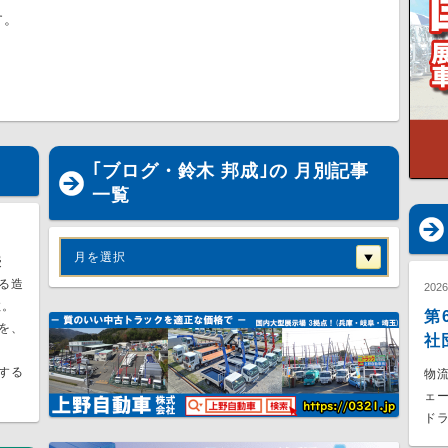
す。
｢ブログ・鈴木 邦成｣の 月別記事
一覧
月を選択
授
る造
202
数。
第
を、
社
する
物流
ェ
ドラ