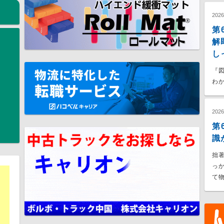
202
第
解
し
『
わか
202
第
識
拙
っ
て物