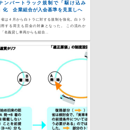
ナンバートラック規制で「駆け込み
」化 企業組合が入会基準を見直しへ
交省は４月から白トラに対する規制を強化。白トラ
利用する荷主も罰金の対象となった。 この流れか
「名義貸し車両からも組合...