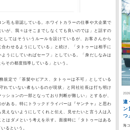
ロン毛も容認している。ホワイトカラーの仕事や大企業で
ないが、我々はそこまでしなくても良いのでは」と話すの
としてはそういうルールを設けているが、お客さんから
に合わせるようにしている」と続け、「タトゥーは相手に
いようにしていればセーフ」としている。「身だしなみは
たらその都度指導している」という。
務規定で「茶髪やピアス、タトゥーは不可」としている
守れていない者もいるのが現状」と同社社長は打ち明け
202
ァッションの一部となっており判断が難しい」とするが、
違
のがある。特にトラックドライバーは『ヤンチャ』と思わ
ン
も見えないようにしてくれと伝え、見せたいと言う人は入
つ
ことはダメという考えを示す。面接時に「タトゥーはある
海
ているという。