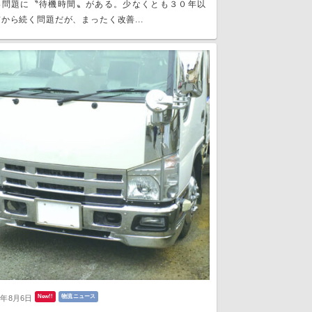
い問題に〝待機時間〟がある。少なくとも３０年以
から続く問題だが、まったく改善...
New!!
物流ニュース
6年8月6日