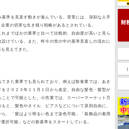
み基準を見直す動きが進んでいる。背景には、深刻な人手
、企業の切実な生き残り戦略があるとされている。
これまでほかの業界と比べて比較的、自由度が高いと見ら
は設けている。また、昨今の世の中の基準見直しの流れに
料も見えてきた。
【
れてきた業界でも見られており、例えば飲食業では、あき
ドを２０２３年１１月１日から改定。自由な髪色・髪型が
ることで可能とした。小売業では、スーパーマーケット万
のもと、髪色やネイル、ピアスなどについて原則自由に。
から、「髪はより明るい色まで染色可能」「装飾品の着用
で選択可能」などの新基準をスタートしている。