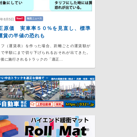
New!!
物流ニュース
6年8月5日
正原価 実車率５０%を見直し、標準
運賃の半値の恐れも
リフ（運賃表）を作った場合、距離ごとの運賃額が
大で半額にまで切り下げられるおそれが出てきた。
後に施行されるトラックの「適正...