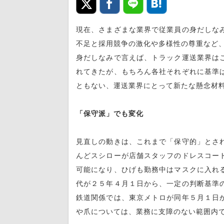
現在、さまざまな業界で従業員の身だしな
不足と採用競争の激化や多様性の尊重など
身だしなみで言えば、トラック運送業界は
れてきたが、もちろん各社それぞれに基準
ともない、運送業界にとって新たな懸念材
「保守派」でも変化
見直しの動きは、これまで「保守的」とさ
んどスシローが店舗スタッフのドレスコー
可能になり、ひげも勤務中はマスクに入れ
代が２５年４月１日から、一定の判断基準
鉄道関係では、東京メトロが同年５月１日
や爪については、業務に支障のない範囲内