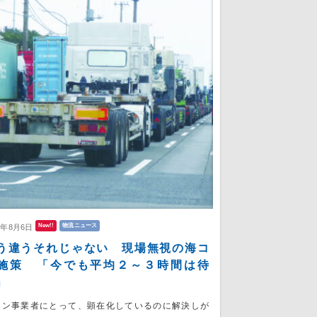
New!!
物流ニュース
6年8月6日
う違うそれじゃない 現場無視の海コ
施策 「今でも平均２～３時間は待
」
コン事業者にとって、顕在化しているのに解決しが