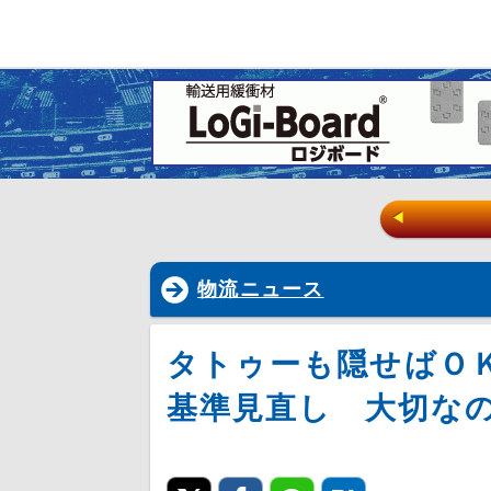
◀
物流ニュース
タトゥーも隠せばＯ
基準見直し 大切な