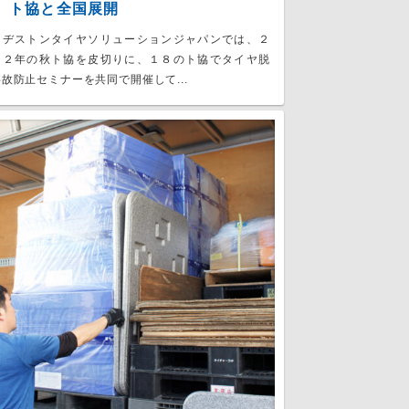
 ト協と全国展開
リヂストンタイヤソリューションジャパンでは、２
２２年の秋ト協を皮切りに、１８のト協でタイヤ脱
故防止セミナーを共同で開催して...