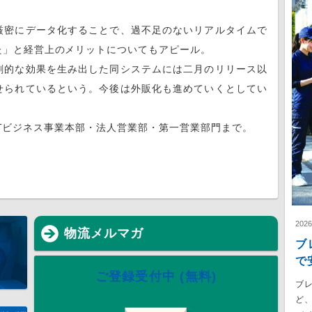
密にデータ化することで、過不足のないリアルタイムで
た」と経営上のメリットについてもアピール。
的な効果を生み出した同システムには二月のリリース以
せられているという。今後は外販化も進めていくとしてい
、ITビジネス事業本部・法人営業部・第一営業部門まで。
202
物流メルマガ
ブ
で
ご登録受付中 (無料)
ブ
ど