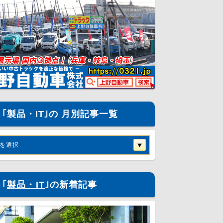
｢製品・IT｣の 月別記事一覧
を選択
｢
製品・IT
｣の新着記事