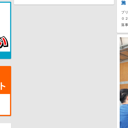
施
ブ
０
落事