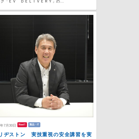
ク「ＥＶ ＤＥＬＩＶＥＲＹ」の...
New!!
製品・IT
6年7月30日
リヂストン 実技重視の安全講習を実