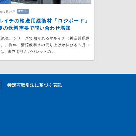
製品・IT
6年7月23日
ルイチの輸送用緩衝材「ロジボード」
の飲料需要で問い合わせ増加
物流魂」シリーズで知られるマルイチ（神奈川県厚
市）。例年、清涼飲料水の売り上げが伸びる６月～
は、飲料を積んだパレットの...
特定商取引法に基づく表記