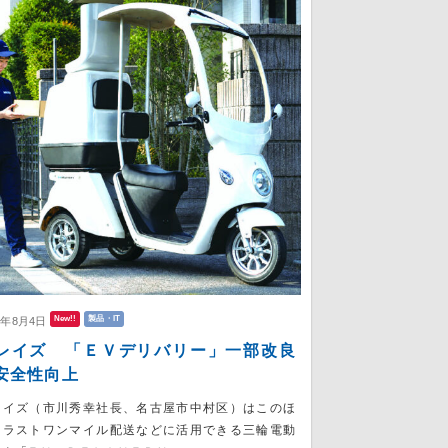
New!!
製品・IT
6年8月4日
レイズ 「ＥＶデリバリー」一部改良
安全性向上
レイズ（市川秀幸社長、名古屋市中村区）はこのほ
、ラストワンマイル配送などに活用できる三輪電動