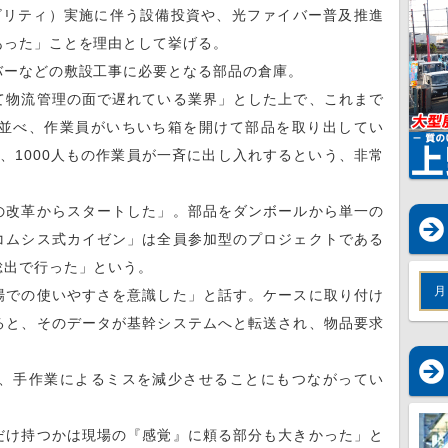
リティ）実施に伴う設備投資や、光ファイバー普及推進
あった」ことを理由として挙げる。
ーなどの敷設工事に必要となる部品の倉庫。
物流管理の面で遅れている業界」とした上で、これまで
並べ、作業員がいちいち箱を開けて部品を取り出してい
品を、1000人もの作業員が一斉に出し入れするという、非常
改革からスタートした」。部品をダンボールから単一の
コムシス式カイゼン」は全員参加型のプロジェクトである
総出で行った」という。
月
での使いやすさを意識した」と話す。ケースに取り付け
ると、そのデータが基幹システムへと転送され、物品要求
、手作業によるミスを減少させることにもつながってい
け持つかは現場の『感覚』に頼る部分も大きかった」と