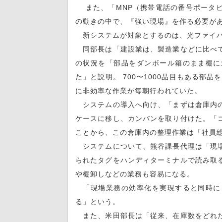
また、「MNP（携帯電話の番号ポータビ
の動きの中で、『強い現場』を作る必要が
新システムが対象とするのは、光ファイバ
同部長は「建設業は、製造業などに比べて
の状況を「部品をダンボール箱のまま棚に
た」と説明。 700〜1000品目もある部
に非効率な作業が毎朝行われていた。
システムの導入へ向け、「まずは倉庫内の
ケースに移し、カンバンを取り付けた。「
ことから、この倉庫内の整理作業は「社員
システムについて、熊谷課長代理は「現場
られたタグをハンディターミナルで読み取
や棚卸しなどの業務も容易になる。
「現場業務の効率化を実現すると同時に
る」という。
また、米田部長は「従来、在庫数をどれだ